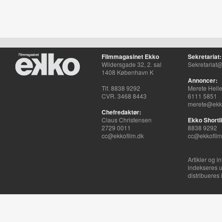
Filmmagasinet Ekko
Sekretariat:
Wildersgade 32, 2. sal
Sekretariat@
1408 København K
Annoncer:
Tlf. 8838 9292
Merete Hell
CVR. 3468 8443
6111 5851
merete@ekko
Chefredaktør:
Claus Christensen
Ekko Shortli
2729 0011
8838 9292
cc@ekkofilm.dk
cc@ekkofilm
Artikler og i
indekseres u
distribueres