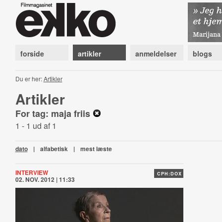
forside
artikler
anmeldelser
blogs
Du er her:
Artikler
Artikler
For tag: maja friis
1 - 1 ud af 1
dato
|
alfabetisk
|
mest læste
INTERVIEW
CPH:DOX
02. NOV. 2012 | 11:33