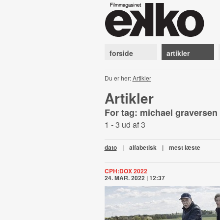
forside
artikler
Du er her:
Artikler
Artikler
For tag: michael graversen
1 - 3 ud af 3
dato
|
alfabetisk
|
mest læste
CPH:DOX 2022
24. MAR. 2022 | 12:37