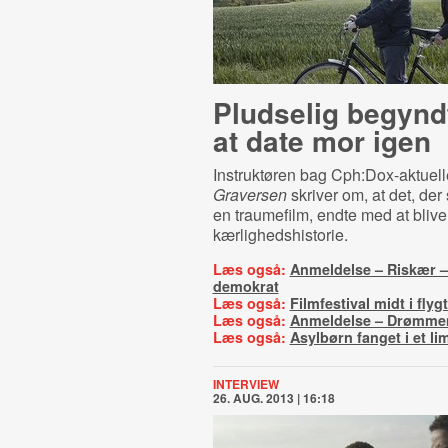
Pludselig begyndt
at date mor igen
Instruktøren bag Cph:Dox-aktuel
Graversen
skriver om, at det, der
en traumefilm, endte med at bliv
kærlighedshistorie.
Læs også:
Anmeldelse – Riskær 
demokrat
Læs også:
Filmfestival midt i fly
Læs også:
Anmeldelse – Drømme
Læs også:
Asylbørn fanget i et li
INTERVIEW
26. AUG. 2013 | 16:18