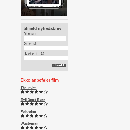
tilmeld nyhedsbrev
Dit navn:
Din email:
Hvad er 1 + 2?
Ekko anbefaler film
The Invite
Evil Dead Burn
Following
Wasteman