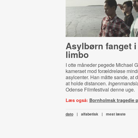
Asylbørn fanget i
limbo
I otte måneder pegede Michael 
kameraet mod forældreløse mindr
asylcenter. Han måtte sande, at d
at holde distancen.
Ingenmandsl
Odense Filmfestival denne uge.
Læs også:
Bornholmsk tragedie på
dato
|
alfabetisk
|
mest læste