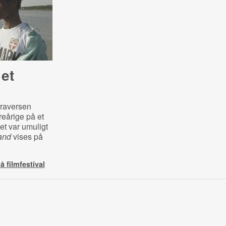
 et
Graversen
eårige på et
et var umuligt
and
vises på
 filmfestival