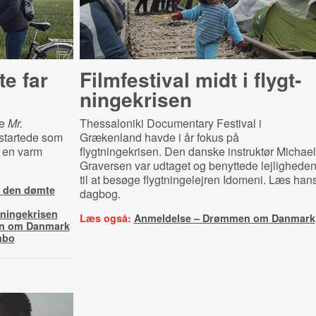
e far
Filmfestival midt i flygt­
nin­ge­kri­sen
le
Mr.
Thessaloniki Documentary Festival i
 startede som
Grækenland havde i år fokus på
e en varm
flygtningekrisen. Den danske instruktør Michael
Graversen var udtaget og benyttede lejlighede
til at besøge flygtningelejren Idomeni. Læs han
– den dømte
dagbog.
gtningekrisen
Læs også:
Anmeldelse – Drømmen om Danmark
n om Danmark
mbo