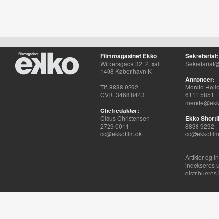
Filmmagasinet Ekko
Sekretariat:
Wildersgade 32, 2. sal
Sekretariat@
1408 København K
Annoncer:
Tlf. 8838 9292
Merete Hell
CVR. 3468 8443
6111 5851
merete@ekko
Chefredaktør:
Claus Christensen
Ekko Shortli
2729 0011
8838 9292
cc@ekkofilm.dk
cc@ekkofilm
Artikler og i
indekseres u
distribueres