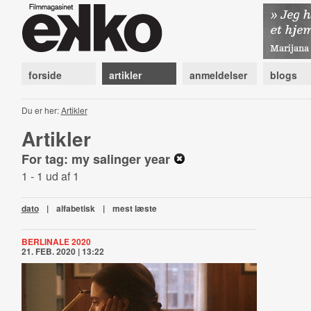
forside
artikler
anmeldelser
blogs
Du er her:
Artikler
Artikler
For tag: my salinger year
1 - 1 ud af 1
dato
|
alfabetisk
|
mest læste
BERLINALE 2020
21. FEB. 2020 | 13:22