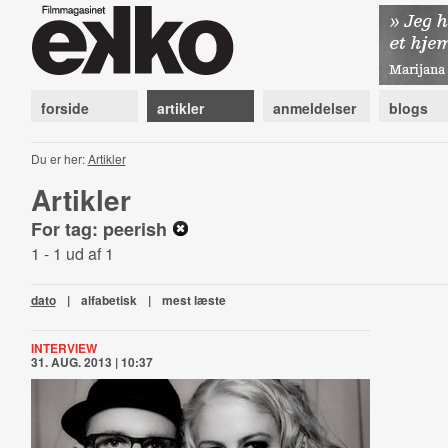
forside
artikler
anmeldelser
blogs
Du er her:
Artikler
Artikler
For tag: peerish
1 - 1 ud af 1
dato
|
alfabetisk
|
mest læste
INTERVIEW
31. AUG. 2013 | 10:37