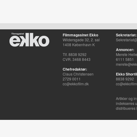
Filmmagasinet Ekko
Sekretariat:
Wildersgade 32, 2. sal
Sekretariat@
1408 København K
Annoncer:
Tlf. 8838 9292
Merete Hell
CVR. 3468 8443
6111 5851
merete@ekko
Chefredaktør:
Claus Christensen
Ekko Shortli
2729 0011
8838 9292
cc@ekkofilm.dk
cc@ekkofilm
Artikler og i
indekseres u
distribueres