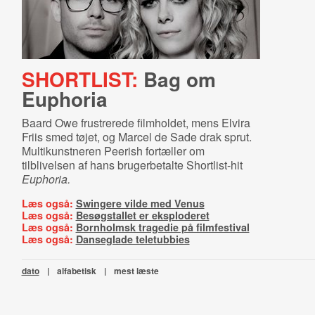
SHORTLIST:
Bag om
Euphoria
Baard Owe frustrerede filmholdet, mens Elvira
Friis smed tøjet, og Marcel de Sade drak sprut.
Multikunstneren Peerish fortæller om
tilblivelsen af hans brugerbetalte Shortlist-hit
Euphoria.
Læs også:
Swingere vilde med Venus
Læs også:
Besøgstallet er eksploderet
Læs også:
Bornholmsk tragedie på filmfestival
Læs også:
Danseglade teletubbies
dato
|
alfabetisk
|
mest læste