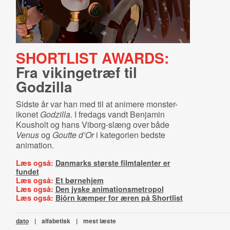
SHORTLIST AWARDS:
Fra vikingetræf til
Godzilla
Sidste år var han med til at animere monster-
ikonet
Godzilla
. I fredags vandt Benjamin
Kousholt og hans Viborg-slæng over både
Venus
og
Goutte d’Or
i kategorien bedste
animation.
Læs også:
Danmarks største filmtalenter er
fundet
Læs også:
Et børnehjem
Læs også:
Den jyske animationsmetropol
Læs også:
Biôrn kæmper for æren på Shortlist
dato
|
alfabetisk
|
mest læste