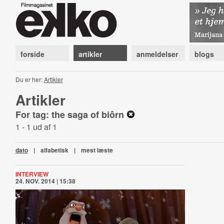
forside
artikler
anmeldelser
blogs
Du er her:
Artikler
Artikler
For tag: the saga of biôrn
1 - 1 ud af 1
dato
|
alfabetisk
|
mest læste
INTERVIEW
24. NOV. 2014 | 15:38