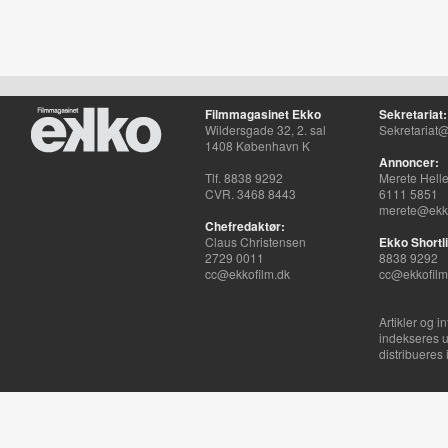
Filmmagasinet Ekko
Sekretariat:
Wildersgade 32, 2. sal
Sekretariat@
1408 København K
Annoncer:
Tlf. 8838 9292
Merete Hell
CVR. 3468 8443
6111 5851
merete@ekko
Chefredaktør:
Claus Christensen
Ekko Shortli
2729 0011
8838 9292
cc@ekkofilm.dk
cc@ekkofilm
Artikler og i
indekseres u
distribueres