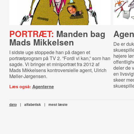
PORTRÆT:
Manden bag
Agen
Mads Mikkelsen
De er du
skuespill
I sidste uge stoppede han på dagen et
højere løn
portrætprogram på TV 2. ”Fordi vi kan,” som han
offentligh
sagde. Vi bringer et miniportræt fra 2012 af
deler de 
Mads Mikkelsens kontroversielle agent, Ulrich
en livsvig
Møller-Jørgensen.
skeer med
skuespill
Læs også:
Agenterne
dato
|
alfabetisk
|
mest læste