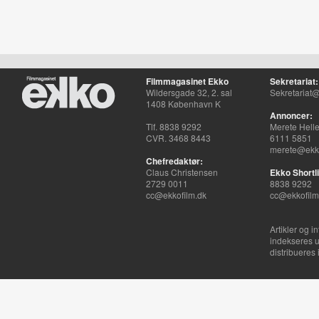
Filmmagasinet Ekko
Sekretariat:
Wildersgade 32, 2. sal
Sekretariat@
1408 København K
Annoncer:
Tlf. 8838 9292
Merete Hell
CVR. 3468 8443
6111 5851
merete@ekko
Chefredaktør:
Claus Christensen
Ekko Shortli
2729 0011
8838 9292
cc@ekkofilm.dk
cc@ekkofilm
Artikler og i
indekseres u
distribueres