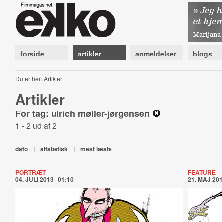
forside
artikler
anmeldelser
blogs
Du er her:
Artikler
Artikler
For tag: ulrich møller-jørgensen
1 - 2 ud af 2
dato
|
alfabetisk
|
mest læste
PORTRÆT
FEATURE
04. JULI 2013 | 01:10
21. MAJ 201