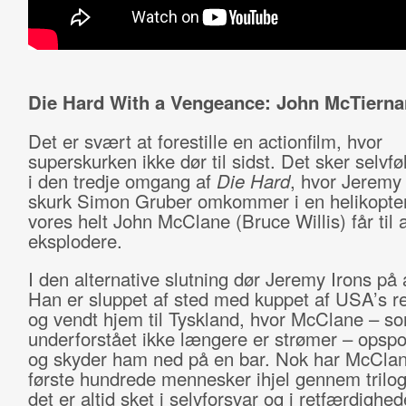
Die Hard With a Vengeance: John McTierna
Det er svært at forestille en actionfilm, hvor
superskurken ikke dør til sidst. Det sker selvfø
i den tredje omgang af
Die Hard
, hvor Jeremy 
skurk Simon Gruber omkommer i en helikopte
vores helt John McClane (Bruce Willis) får til a
eksplodere.
I den alternative slutning dør Jeremy Irons på 
Han er sluppet af sted med kuppet af USA’s r
og vendt hjem til Tyskland, hvor McClane – s
underforstået ikke længere er strømer – opsp
og skyder ham ned på en bar. Nok har McClan
første hundrede mennesker ihjel gennem trilo
det er altid sket i selvforsvar og i retfærdighe