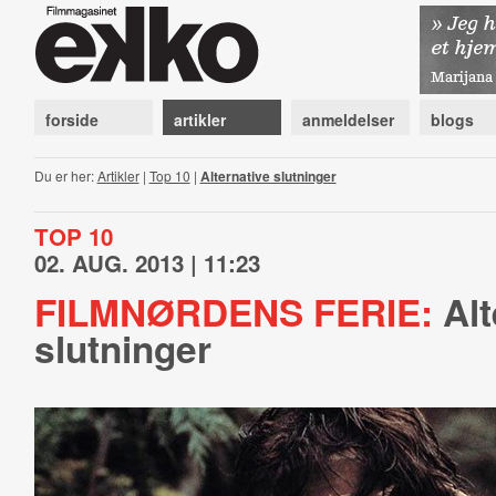
forside
artikler
anmeldelser
blogs
Du er her:
Artikler
|
Top 10
|
Alternative slutninger
TOP 10
02. AUG. 2013 | 11:23
FILMNØRDENS FERIE:
Alt
slutninger