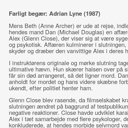
Farligt begær: Adrian Lyne (1987)
Mens Beth (Anne Archer) er ude at rejse, indl
hendes mand Dan (Michael Douglas) en affæ
Alex (Glenn Close), der viser sig at være sygel
og psykotisk. Affæren kulminerer i slutningen,
skyder og dræber den vanvittige Alex i deres 
I instruktørens originale og mørke slutning tag
ultimative hævn. Hun skærer halsen over på si
får sin død arrangeret, så det ligner mord. Dan
anholdt for mordet og hans videre skæbne forb
ukendt, efter politiet henter ham.
Glenn Close blev rasende, da filmselskabet k
slutningen ændret på baggrund af testpublik
negative reaktioner. Close havde udviklet kara
Alex i tæt samarbejde med flere psykologer, d
konkluderede, at hendes morbide selvmord var 