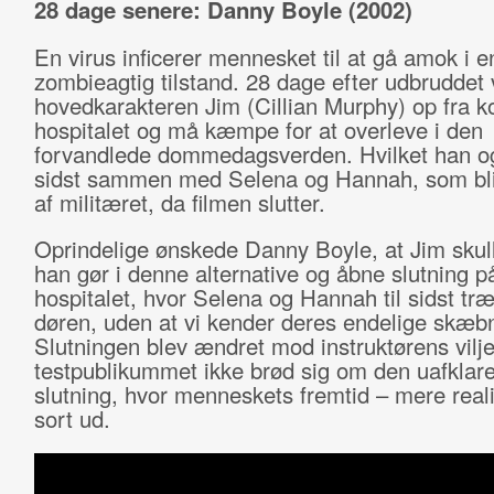
28 dage senere: Danny Boyle (2002)
En virus inficerer mennesket til at gå amok i e
zombieagtig tilstand. 28 dage efter udbruddet
hovedkarakteren Jim (Cillian Murphy) op fra 
hospitalet og må kæmpe for at overleve i den
forvandlede dommedagsverden. Hvilket han ogs
sidst sammen med Selena og Hannah, som bli
af militæret, da filmen slutter.
Oprindelige ønskede Danny Boyle, at Jim skul
han gør i denne alternative og åbne slutning p
hospitalet, hvor Selena og Hannah til sidst tr
døren, uden at vi kender deres endelige skæb
Slutningen blev ændret mod instruktørens vilje
testpublikummet ikke brød sig om den uafklar
slutning, hvor menneskets fremtid – mere reali
sort ud.