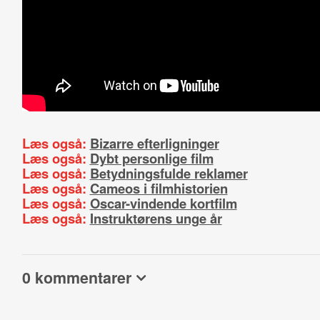
Læs også:
Bizarre efterligninger
Læs også:
Dybt personlige film
Læs også:
Betydningsfulde reklamer
Læs også:
Cameos i filmhistorien
Læs også:
Oscar-vindende kortfilm
Læs også:
Instruktørens unge år
0 kommentarer