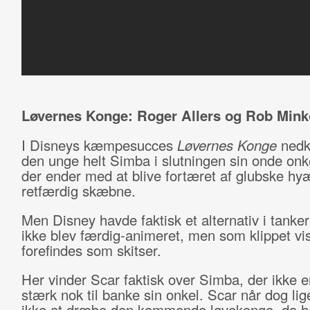
Løvernes Konge: Roger Allers og Rob Minko
I Disneys kæmpesucces
Løvernes Konge
ned
den unge helt Simba i slutningen sin onde onk
der ender med at blive fortæret af glubske hy
retfærdig skæbne.
Men Disney havde faktisk et alternativ i tanke
ikke blev færdig-animeret, men som klippet vis
forefindes som skitser.
Her vinder Scar faktisk over Simba, der ikke e
stærk nok til banke sin onkel. Scar når dog li
ikke at dræbe den kommende løvekonge, da h