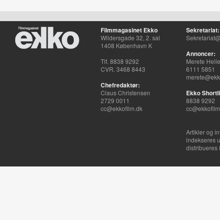
Filmmagasinet Ekko
Sekretariat:
Wildersgade 32, 2. sal
Sekretariat@
1408 København K
Annoncer:
Tlf. 8838 9292
Merete Hell
CVR. 3468 8443
6111 5851
merete@ekko
Chefredaktør:
Claus Christensen
Ekko Shortli
2729 0011
8838 9292
cc@ekkofilm.dk
cc@ekkofilm
Artikler og i
indekseres u
distribueres