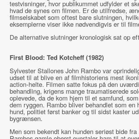
testvisninger, hvor publikummet udfylder et s
hvad de synes om filmen. Er de utilfredse, æn
filmselskabet som oftest bare slutningen, hvilke
eksemplerne viser ikke nødvendigvis er til fil
De alternative slutninger kronologisk sat op eft
First Blood: Ted Kotcheff (1982)
Sylvester Stallones John Rambo var oprindeli
udset til at blive en af filmhistoriens mest ikon
action-helte. Filmen satte fokus på den uværd
behandling, krigens mange traumatiserede sol
oplevede, da de kom hjem til et samfund, som
dem ryggen. Rambo bliver behandlet som en 
hund, politiet først banker og til sidst kaster u
bygrænsen.
Men som bekendt kan hunden seriøst bide fra 
Rambos gamle oberst overtaler ham til at overg