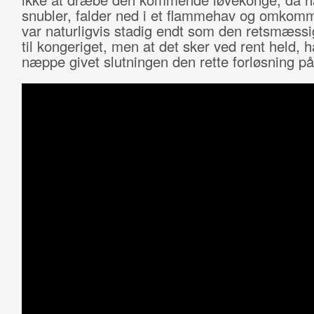
snubler, falder ned i et flammehav og omkom
var naturligvis stadig endt som den retsmæssi
til kongeriget, men at det sker ved rent held, 
næppe givet slutningen den rette forløsning på 