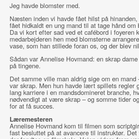
Jeg havde blomster med.
Næsten inden vi havde fået hilst på hinanden
fået hidkaldt en ung mand til at tage hånd om 
Da vi kort efter sad ved et cafébord i foyeren
medarbejderen hen med blomsterne arrangeret
vase, som han stillede foran os, og der blev ni
Sådan var Annelise Hovmand: en skrap dame 
på tingene.
Det samme ville man aldrig sige om en mand 
var skrap. Men hun havde lært spillets regler
lang karriere i en mandsdomineret branche, hv
nødvendigt at være skrap – og somme tider o
for at få succes.
Læremesteren
Annelise Hovmand kom til filmen som scriptgirl
fast besluttet på at avancere til instruktør. Det