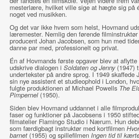
der fandtes en filmskole. Vejen videre frem va
mesterlære, hvilket ville sige at hægte sig på 
noget ved musikken.
Og det var ikke hvem som helst, Hovmand ud
læremester. Nemlig den førende filminstruktør
producent Johan Jacobsen, som hun med tiden
danne par med, professionelt og privat.
Én af Hovmands første opgaver blev at aflytte
udskrive dialogen i
Soldaten og Jenny
(1947) t
undertekster på andre sprog. I 1949 skaffede
sin nye assistent et studieophold i London, hv
fulgte produktionen af Michael Powells
The El
Pimpernel
(1950).
Siden blev Hovmand uddannet i alle filmprodu
faser og funktioner på Jacobsens i 1950 stifte
filmatelier Flamingo Studio i Nærum. Hun deb
som færdigbagt instruktør med kortfilmen
Hvor
barnet
(1955) og spillefilmen
Ingen tid til kær