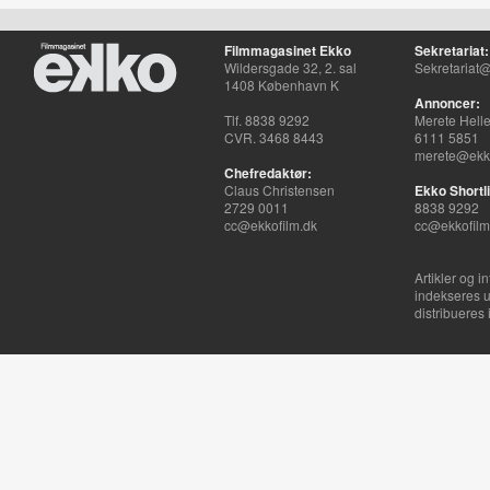
Filmmagasinet Ekko
Sekretariat:
Wildersgade 32, 2. sal
Sekretariat@
1408 København K
Annoncer:
Tlf. 8838 9292
Merete Hell
CVR. 3468 8443
6111 5851
merete@ekko
Chefredaktør:
Claus Christensen
Ekko Shortli
2729 0011
8838 9292
cc@ekkofilm.dk
cc@ekkofilm
Artikler og i
indekseres u
distribueres