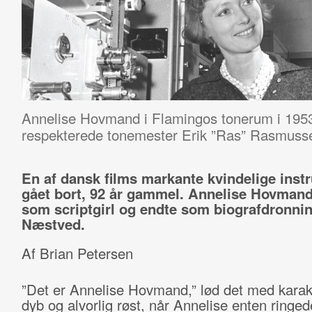
Annelise Hovmand i Flamingos tonerum i 19
respekterede tonemester Erik ”Ras” Rasmuss
En af dansk films markante kvindelige instr
gået bort, 92 år gammel. Annelise Hovman
som scriptgirl og endte som biografdronnin
Næstved.
Af Brian Petersen
”Det er Annelise Hovmand,” lød det med karakt
dyb og alvorlig røst, når Annelise enten ringede