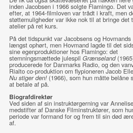
inden Jacobsen i 1966 solgte Flamingo. Det va
efter, at 1964-filmloven var trådt i kraft, men 
støttemuligheder var ikke nok til at bringe det
atelier på ret kurs.
På det tidspunkt var Jacobsens og Hovmands 
længst ophørt, men Hovmand lagde til det sids
sine egenproduktioner hos Flamingo: det
stemningsmættede julespil
Grænseland
(1965
producerede for Danmarks Radio, og den vanvi
Rialto co-produktion om flypioneren Jacob El
Nu stiger den!
(1966), som hun måtte belåne si
at betale af på.
Biografdirektør
Ved siden af sin instruktørgerning var Annel
medstifter af Danske Filminstruktører, som hun
periode var formand for og frem til sin død 
af.