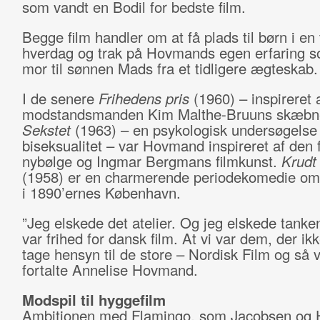
som vandt en Bodil for bedste film.
Begge film handler om at få plads til børn i en 
hverdag og trak på Hovmands egen erfaring s
mor til sønnen Mads fra et tidligere ægteskab.
I de senere
Frihedens pris
(1960) – inspireret 
modstandsmanden Kim Malthe-Bruuns skæbn
Sekstet
(1963) – en psykologisk undersøgelse 
biseksualitet – var Hovmand inspireret af den 
nybølge og Ingmar Bergmans filmkunst.
Krudt
(1958) er en charmerende periodekomedie om 
i 1890’ernes København.
”Jeg elskede det atelier. Og jeg elskede tanken
var frihed for dansk film. At vi var dem, der ikk
tage hensyn til de store – Nordisk Film og så v
fortalte Annelise Hovmand.
Modspil til hyggefilm
Ambitionen med Flamingo, som Jacobsen og