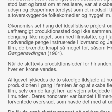
stod last og brast om at realisere, var at skab
udsyn og eksperimenterelyst som et modspil ti
altoverskyggende folkekomedier og hyggefilm.
Økonomisk set hang det idealistiske projekt o
uafhængigt produktionssted dog ikke sammen.
dengang ikke noget, som hed filmstøtte, og i j
nødvendige penge instruerede Hovmand og J
film, de brændte knapt så meget for, såsom 
Gøngehøvdingen
(1961).
Når de skiftevis produktionsleder for hinanden
hver en krone vendes.
Alligevel lykkedes de to stædige ildsjæle at ho
produktionen i gang i femten år og at skabe fle
film, selv om de langt hen ad vejen arbejdede
i munden. Deres honorarer var bundet i filmen
forventede overskud, som havde det med at u
De fik da også skattevæsenet på nakken flere