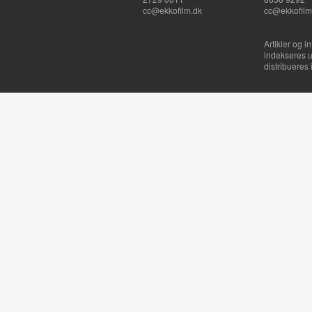
cc@ekkofilm.dk
cc@ekkofilm
Artikler og i
indekseres u
distribueres