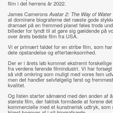
film i det herrens år 2022.
James Camerons
Avatar 2: The Way of Water
at dominere biograferne det næste gode stykk
dramaet på en fremmed planet føles trods un
billeder for tyndt til at gøre sig gældende på vo
over årets bedste film fra USA.
Vi er primært faldet for en stribe film, som har
dele opstandelse og eftertænksomhed.
Der er i årets løb kommet ekstremt forskellige
fra verdens førende filmindustri. Vi har forsø
så vidt omkring som muligt med vores fem udv
men det handler selvfølgelig først og fremmes
kvalitet.
Og listen starter såmænd med den anden af å
største film, der faktisk formåede at forene det
kommercielle med et kunstnerisk udtryk, som
blæst bagover af i sit biografsæde.