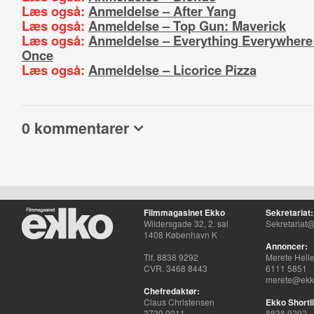
Læs også:
Anmeldelse – After Yang
Læs også:
Anmeldelse – Top Gun: Maverick
Læs også:
Anmeldelse – Everything Everywhere 
Once
Læs også:
Anmeldelse – Licorice Pizza
0 kommentarer
Filmmagasinet Ekko
Sekretariat:
Wildersgade 32, 2. sal
Sekretariat@
1408 København K
Annoncer:
Tlf. 8838 9292
Merete Hell
CVR. 3468 8443
6111 5851
merete@ekko
Chefredaktør:
Claus Christensen
Ekko Shortli
2729 0011
8838 9292