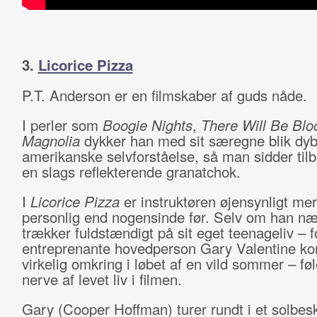
3.
Licorice Pizza
P.T. Anderson er en filmskaber af guds nåde.
I perler som
Boogie Nights
,
There Will Be Blo
Magnolia
dykker han med sit særegne blik dyb
amerikanske selvforståelse, så man sidder ti
en slags reflekterende granatchok.
I
Licorice Pizza
er instruktøren øjensynligt me
personlig end nogensinde før. Selv om han n
trækker fuldstændigt på sit eget teenageliv – f
entreprenante hovedperson Gary Valentine k
virkelig omkring i løbet af en vild sommer – fø
nerve af levet liv i filmen.
Gary (Cooper Hoffman) turer rundt i et solbes