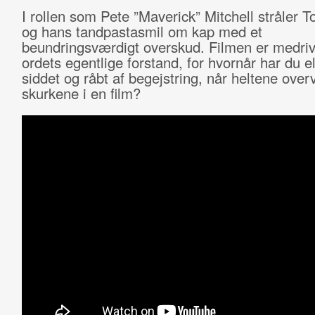
I rollen som Pete ”Maverick” Mitchell stråler 
og hans tandpastasmil om kap med et
beundringsværdigt overskud. Filmen er medriv
ordets egentlige forstand, for hvornår har du el
siddet og råbt af begejstring, når heltene over
skurkene i en film?