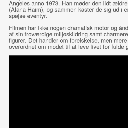
Angeles anno 1973. Han møder den lidt ældre
(Alana Haim), og sammen kaster de sig ud i 
spøjse eventyr.
Filmen har ikke nogen dramatisk motor og ånde
af sin troværdige miljøskildring samt charmer
figurer. Det handler om forelskelse, men mere
overordnet om modet til at leve livet for fulde 