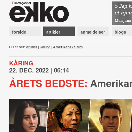
forside
artikler
anmeldelser
blogs
Du er her:
Artikler
|
Kåring
|
Amerikanske film
KÅRING
22. DEC. 2022 | 06:14
ÅRETS BEDSTE:
Amerikan