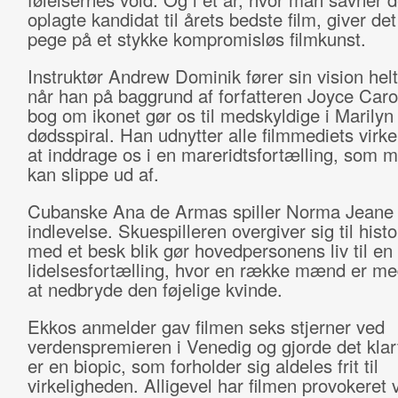
oplagte kandidat til årets bedste film, giver de
pege på et stykke kompromisløs filmkunst.
Instruktør Andrew Dominik fører sin vision helt 
når han på baggrund af forfatteren Joyce Caro
bog om ikonet gør os til medskyldige i Marily
dødsspiral. Han udnytter alle filmmediets virkem
at inddrage os i en mareridtsfortælling, som m
kan slippe ud af.
Cubanske Ana de Armas spiller Norma Jeane 
indlevelse. Skuespilleren overgiver sig til histo
med et besk blik gør hovedpersonens liv til en
lidelsesfortælling, hvor en række mænd er me
at nedbryde den føjelige kvinde.
Ekkos anmelder gav filmen seks stjerner ved
verdenspremieren i Venedig og gjorde det klart
er en biopic, som forholder sig aldeles frit til
virkeligheden. Alligevel har filmen provokeret 