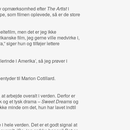
tiv opmærksomhed efter
The Artist
i
e, som filmen oplevede, så er de store
heltefilm, men det er jeg ikke
ikanske film, jeg gerne ville medvirke i,
,” siger hun og tilføjer lettere
lerinde i Amerika’, så jeg prøver i
ntyder til Marion Cotillard.
at arbejde overalt i verden. Derfor er
sk og et tysk drama –
Sweet Dreams
og
ikke minde om det, hun har lavet indtil
 i hele verden. Det er et godt signal at