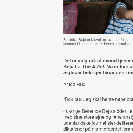
Bérénice Bejo er blevet en løvemor for sine t
kommer i klemme i forældrenes skilsmisse
Det er vulgært, at mænd tjener
Bejo fra
The Artist
. Nu er hun a
ægtepar bekriger hinanden i e
Af Ida Rud
”Bonjour. Jeg skal hente mine børn,
40-årige Bérénice Bejo sidder i e
med sine store øjne og rene ansi
udenlandske journalister defilere
diktafoner på marmorbordet fora