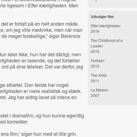
ie ligesom i
Efter kærligheden
. Men
Udvalgte film
det er fortalt på en helt anden måde.
Efter kærligheden
eje, om jeg ville medvirke, men når man
2016
 de meget forskellige,” siger Bérénice
The Childhood of a
Leader
2015
Hun taler ikke, hun har det dårligt, men
rligheden
er rasende, og det fortæller
Fortiden
e ord på sine følelser. Det var derfor, jeg
2013
The Artist
2011
ge stilarter. Den første har noget
La Maison
ærligheden
er mere realistisk og stærk.
2007
. Jeg har aldrig lavet så intens en
astet i dramafilm, og hun kunne egentlig
med komedier.
l ens film,” siger hun med et lille grin.