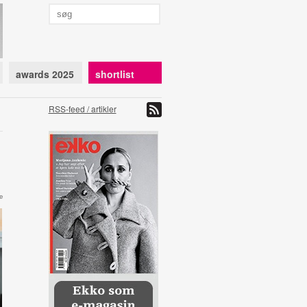
awards 2025
shortlist
RSS-feed / artikler
e