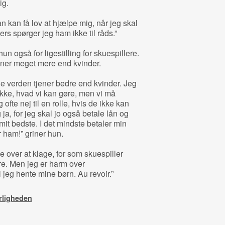
ig.
n kan få lov at hjælpe mig, når jeg skal
rs spørger jeg ham ikke til råds.”
n også for ligestilling for skuespillere.
ener meget mere end kvinder.
le verden tjener bedre end kvinder. Jeg
 ikke, hvad vi kan gøre, men vi må
ofte nej til en rolle, hvis de ikke kan
 ja, for jeg skal jo også betale lån og
mit bedste. I det mindste betaler min
r ham!” griner hun.
over at klage, for som skuespiller
re. Men jeg er harm over
jeg hente mine børn. Au revoir.”
rligheden