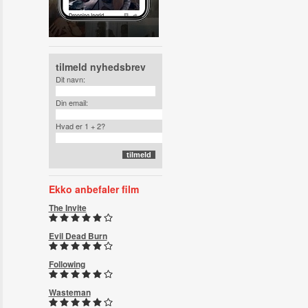
tilmeld nyhedsbrev
Dit navn:
Din email:
Hvad er 1 + 2?
Ekko anbefaler film
The Invite
Evil Dead Burn
Following
Wasteman