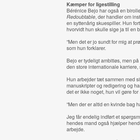
Kæmper for ligestilling
Bérénice Bejo har også en biroll
Redoubtable
, der handler om ins
en syttenårig skuespiller. Hun fortæ
hvorvidt hun skulle sige ja til en b
”Men det er jo sundt for mig at pr
som hun forklarer.
Bejo er tydeligt ambitiøs, men på
den store internationale karriere
Hun arbejder tæt sammen med sin
manuskripter og redigering og h
det er ikke noget, hun vil gøre for
”Men der er altid en kvinde bag h
Jeg får endelig indført et spørgsm
hendes mand også hjælper hende, n
arbejde.