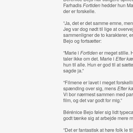
Farhadis
Fortiden
hedder hun Mar
der er forskelle.
”Ja, det er det samme emne, men 
Jeg var dog nødt til lige at overv
sammenligner de to karakterer, er
Bejo og fortsætter:
”Marie i
Fortiden
er meget stille. 
taler ikke om det. Marie i
Efter kæ
hun til alle. Hun er god til at sætt
sagde ja.”
”Filmene er lavet i meget forskelli
spænding over sig, mens
Efter k
Vi bor nærmest sammen med parret
film, og det var godt for mig.”
Bérénice Bejo føler sig lidt typec
godt tænke sig at arbejde mere 
”Det er fantastisk at høre folk le ti