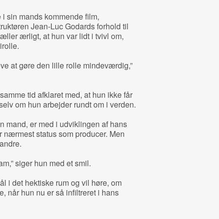
e i sin mands kommende film,
truktøren Jean-Luc Godards forhold til
ller ærligt, at hun var lidt i tvivl om,
irolle.
øve at gøre den lille rolle mindeværdig,”
 samme tid afklaret med, at hun ikke får
, selv om hun arbejder rundt om i verden.
 mand, er med i udviklingen af hans
ar nærmest status som producer. Men
 andre.
am,” siger hun med et smil.
ål i det hektiske rum og vil høre, om
år hun nu er så infiltreret i hans