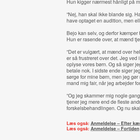
Hun kigger nærmest hånligt på m
”Nej, han skal ikke blande sig. Ha
have optaget en audition, men elle
Bejo kan selv, og derfor kæmper hu
Hun er rasende over, at mænd tj
”Det er vulgært, at mænd over he
er så frustreret over det. Jeg ved
oplyse vores børn. Og så siger jeg 
betale nok. I sidste ende siger jeg
sørge for mine børn, men jeg gør 
mand mig fair, når jeg arbejder fo
”Og jeg skammer mig nogle gange 
tjener jeg mere end de fleste and
forskelsbehandlingen. Og nu skal 
Læs også:
Anmeldelse – Efter kæ
Læs også:
Anmeldelse – Fortiden