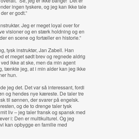
overalt. ’Se, jeg er ikke bange!’ Det er
kender ingen tyskere, og jeg kan ikke tale
 der er godt.”
instruktør. Jeg er meget loyal over for
ave visioner og en stærk holdning og en
r en scene og fortæller en historie.”
ng, tysk instruktør, Jan Zabell. Han
d et meget sødt brev og regnede aldrig
 ved ikke at ske, men da min agent
, tænkte jeg, at i min alder kan jeg ikke
iner hun.
e jeg det. Det var så interessant, fordi
n og hendes nye kæreste. De taler tre
nsk til sønnen, der svarer på engelsk.
esten, og de to drenge taler tysk
mit liv – jeg taler fransk og spansk med
ever i: Den er multikulturel. Og jeg
at vi kan opbygge en familie med