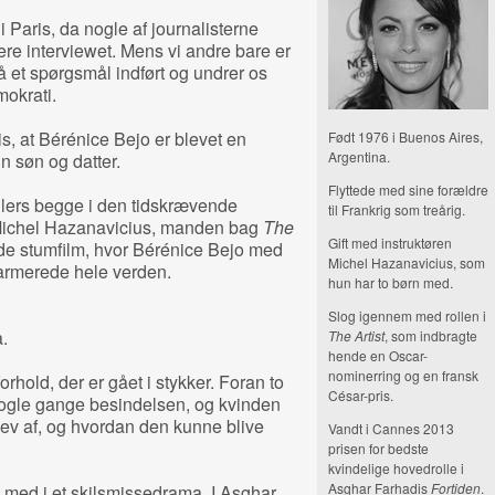
 Paris, da nogle af journalisterne
e interviewet. Mens vi andre bare er
få et spørgsmål indført og undrer os
mokrati.
is, at Bérénice Bejo er blevet en
Født 1976 i Buenos Aires,
Argentina.
in søn og datter.
Flyttede med sine forældre
lers begge i den tidskrævende
til Frankrig som treårig.
n Michel Hazanavicius, manden bag
The
Gift med instruktøren
ide stumfilm, hvor Bérénice Bejo med
Michel Hazanavicius, som
harmerede hele verden.
hun har to børn med.
Slog igennem med rollen i
.
The Artist
, som indbragte
hende en Oscar-
nominerring og en fransk
rhold, der er gået i stykker. Foran to
César-pris.
 nogle gange besindelsen, og kvinden
lev af, og hvordan den kunne blive
Vandt i Cannes 2013
prisen for bedste
kvindelige hovedrolle i
Asghar Farhadis
Fortiden
.
et med i et skilsmissedrama. I Asghar