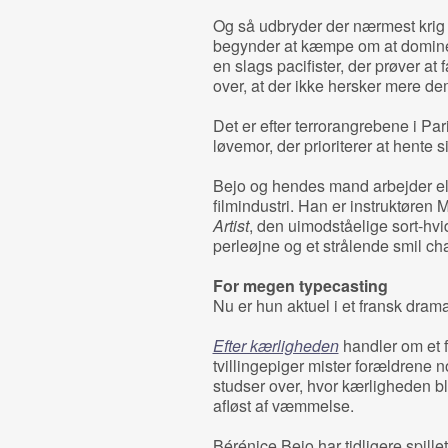
Og så udbryder der nærmest krig i
begynder at kæmpe om at dominer
en slags pacifister, der prøver at 
over, at der ikke hersker mere de
Det er efter terrorangrebene i Par
løvemor, der prioriterer at hente s
Bejo og hendes mand arbejder el
filmindustri. Han er instruktøre
Artist
, den uimodståelige sort-hv
perleøjne og et strålende smil c
For megen typecasting
Nu er hun aktuel i et fransk drama
Efter kærlighed
en
handler om et fo
tvillingepiger mister forældrene
studser over, hvor kærligheden b
afløst af væmmelse.
Bérénice Bejo har tidligere spill