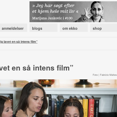
anmeldelser
blogs
om ekko
shop
ig lavet en så intens film”
vet en så intens film”
Foto | Fabrizio Maltes