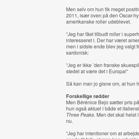
Men selv om hun fik meget posi
2011, især oven på den Oscar-hyp
amerikanske roller udeblevet.
”Jeg har fået tilbudt roller i super
interesseret i. Der har været amer
men i sidste ende blev jeg valgt fra
sardonisk:
”Jeg er ikke ’den franske skuespil
stedet at være det i Europa!”
Så kan man jo gisne om, at hun he
Forskellige rødder
Men Bérénice Bejo sætter pris på 
hun også aktuel i både et italien
Three Peaks
. Men det skal helst 
nu.
”Jeg har intentioner om at arbejde