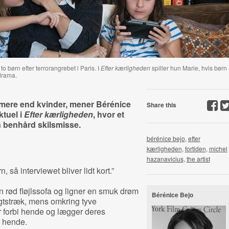
o børn efter terrorangrebet i Paris. I
Efter kærligheden
spiller hun Marie, hvis børn
drama.
 mere end kvinder, mener Bérénice
Share this
ktuel i
Efter kærligheden
, hvor et
n benhård skilsmisse.
bérénice bejo
,
efter
kærligheden
,
fortiden
,
michel
hazanavicius
,
the artist
 så interviewet bliver lidt kort.”
n rød fløjlssofa og ligner en smuk drøm
Bérénice Bejo
gtstræk, mens omkring tyve
r forbi hende og lægger deres
n hende.