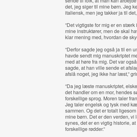
sende til folk, at man kan arbejde 
det, jeg siger til mine børn. Jeg 
italiensk, men jeg takker ja til det,
”Det vigtigste for mig er en stærk 
mine instruktører, men de skal h
klar mening med, hvordan de skyde
”Derfor sagde jeg også ja til en u
havde sendt mig manuskriptet me
med at høre fra mig. Det var også
sagde, at han ville sende et afslag
afslå noget, jeg ikke har læst,” gr
”Da jeg læste manuskriptet, elsked
det handler om en mor, hendes sø
forskellige sprog. Moren taler fra
Jeg taler engelsk og tysk med kær
sammen. Og det er totalt ligesom 
mine børn. Det er den verden, vi l
synes, det er en vigtig historie, 
forskellige rødder.”