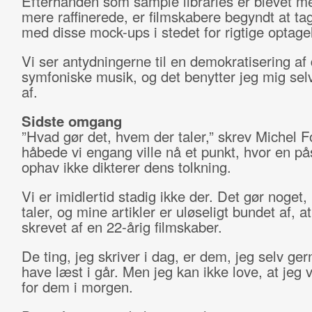
Efterhånden som sample libraries er blevet m
mere raffinerede, er filmskabere begyndt at tag
med disse mock-ups i stedet for rigtige optagel
Vi ser antydningerne til en demokratisering af
symfoniske musik, og det benytter jeg mig selv
af.
Sidste omgang
”Hvad gør det, hvem der taler,” skrev Michel F
håbede vi engang ville nå et punkt, hvor en p
ophav ikke dikterer dens tolkning.
Vi er imidlertid stadig ikke der. Det gør noget
taler, og mine artikler er uløseligt bundet af, a
skrevet af en 22-årig filmskaber.
De ting, jeg skriver i dag, er dem, jeg selv ger
have læst i går. Men jeg kan ikke love, at jeg v
for dem i morgen.