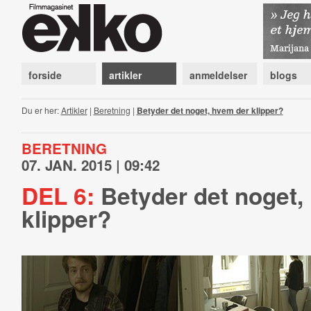
forside
artikler
anmeldelser
blogs
Du er her:
Artikler
|
Beretning
|
Betyder det noget, hvem der klipper?
BERETNING
07. JAN. 2015 | 09:42
DEL 6:
Betyder det noget,
klipper?