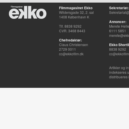
Filmmagasinet Ekko
Sekretariat:
Wildersgade 32, 2. sal
Sekretariat@
1408 København K
Annoncer:
Tlf. 8838 9292
Merete Hell
CVR. 3468 8443
6111 5851
merete@ekko
Chefredaktør:
Claus Christensen
Ekko Shortli
2729 0011
8838 9292
cc@ekkofilm.dk
cc@ekkofilm
Artikler og i
indekseres u
distribueres