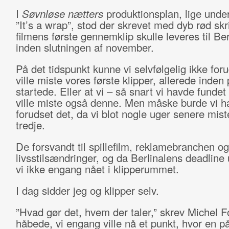
I
Søvnløse nætters
produktionsplan, lige under
”It’s a wrap”, stod der skrevet med dyb rød skri
filmens første gennemklip skulle leveres til Ber
inden slutningen af november.
På det tidspunkt kunne vi selvfølgelig ikke foru
ville miste vores første klipper, allerede inde
startede. Eller at vi – så snart vi havde fundet
ville miste også denne. Men måske burde vi h
forudset det, da vi blot nogle uger senere mis
tredje.
De forsvandt til spillefilm, reklamebranchen og
livsstilsændringer, og da Berlinalens deadline 
vi ikke engang nået i klipperummet.
I dag sidder jeg og klipper selv.
”Hvad gør det, hvem der taler,” skrev Michel F
håbede, vi engang ville nå et punkt, hvor en p