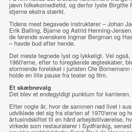
jævn folkekomedietid, og derfor lyste Birgitte
stjerne ekstra stærkt.
Tidens mest begavede instruktører – Johan J
Erik Balling, Bjarne og Astrid Henning-Jensen,
de førende svenskere Ingmar Bergman og H
– havde bud efter hende.
Det meste tegnede lyst og lykkeligt. Vel også,
1960'erne, efter to foregående ægteskaber, bl
stormende forelsket i juristen Ole Bornemann o
holde en lille pause fra teater og film.
Et skæbnevalg
Det blev et endegyldigt punktum for karrieren.
Efter nogle år, hvor de sammen nød livet i sus
udviklede det sig fra starten af 1970'erne og he
årtusindskiftet til en hård arbejdstilværelse, h
virkede som restauratører i Sydfrankig, senest i