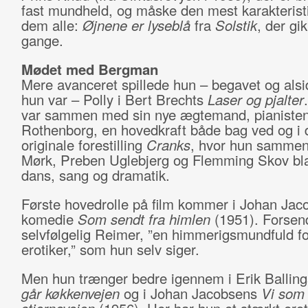
fast mundheld, og måske den mest karakterist
dem alle:
Øjnene er lyseblå
fra
Solstik
, der gi
gange.
Mødet med Bergman
Mere avanceret spillede hun – begavet og als
hun var – Polly i Bert Brechts
Laser og pjalter
var sammen med sin nye ægtemand, pianisten
Rothenborg, en hovedkraft både bag ved og i 
originale forestilling
Cranks
, hvor hun sammen
Mørk, Preben Uglebjerg og Flemming Skov bl
dans, sang og dramatik.
Første hovedrolle på film kommer i Johan Jac
komedie
Som sendt fra himlen
(1951). Forsen
selvfølgelig Reimer, ”en himmerigsmundfuld fo
erotiker,” som hun selv siger.
Men hun trænger bedre igennem i Erik Ballin
går køkkenvejen
og i Johan Jacobsens
Vi som