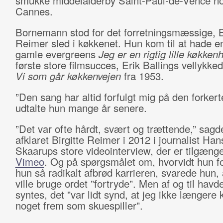
smukke middelalderby Saint-Paul-de-Vence no
Cannes.
Bornemann stod for det forretningsmæssige, Bi
Reimer sled i køkkenet. Hun kom til at hade en
gamle evergreens
Jeg er en rigtig lille køkken
første store filmsucces, Erik Ballings vellykk
Vi som går køkkenvejen
fra 1953.
”Den sang har altid forfulgt mig på den forker
udtalte hun mange år senere.
”Det var ofte hårdt, svært og trættende,” sagd
afklaret Birgitte Reimer i 2012 i journalist Han
Skaarups store videointerview, der er tilgænge
Vimeo
. Og på spørgsmålet om, hvorvidt hun fo
hun så radikalt afbrød karrieren, svarede hun, 
ville bruge ordet ”fortryde”. Men af og til havd
syntes, det ”var lidt synd, at jeg ikke længere
noget frem som skuespiller”.