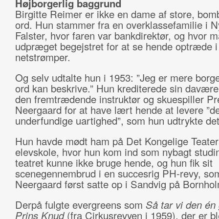
Højborgerlig baggrund
Birgitte Reimer er ikke en dame af store, bom
ord. Hun stammer fra en overklassefamilie i 
Falster, hvor faren var bankdirektør, og hvor m
udpræget begejstret for at se hende optræde i
netstrømper.
Og selv udtalte hun i 1953: ”Jeg er mere borge
ord kan beskrive.” Hun krediterede sin davær
den fremtrædende instruktør og skuespiller P
Neergaard for at have lært hende at levere ”d
underfundige uartighed”, som hun udtrykte det
Hun havde mødt ham på Det Kongelige Teater
elevskole, hvor hun kom ind som nybagt studi
teatret kunne ikke bruge hende, og hun fik sit
scenegennembrud i en succesrig PH-revy, so
Neergaard først satte op i Sandvig på Bornhol
Derpå fulgte evergreens som
Så tar vi den én 
Prins Knud
(fra Cirkusrevyen i 1959), der er bl