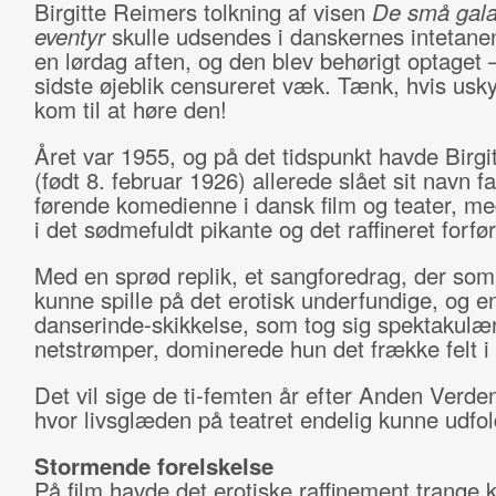
Birgitte Reimers tolkning af visen
De små gala
eventyr
skulle udsendes i danskernes intetane
en lørdag aften, og den blev behørigt optaget 
sidste øjeblik censureret væk. Tænk, hvis usky
kom til at høre den!
Året var 1955, og på det tidspunkt havde Birgi
(født 8. februar 1926) allerede slået sit navn 
førende komedienne i dansk film og teater, me
i det sødmefuldt pikante og det raffineret forfø
Med en sprød replik, et sangforedrag, der som 
kunne spille på det erotisk underfundige, og e
danserinde-skikkelse, som tog sig spektakulær
netstrømper, dominerede hun det frække felt i 
Det vil sige de ti-femten år efter Anden Verden
hvor livsglæden på teatret endelig kunne udfold
Stormende forelskelse
På film havde det erotiske raffinement trange k