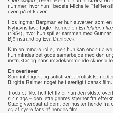
stjernevejen
(1956). Her har hun et stærkt erot
nummer, hvor hun i bedste Michelle Pfeiffer-st
oven på et klaver.
Hos Ingmar Bergman er hun suveræn som en 
Nyhavns løse fugle i komedien
En lektion i kæ
(1954), hvor hun spiller sammen med Gunnar
Björnstrand og Eva Dahlbeck.
Kun en mindre rolle, men hun kan endnu blive 
hun mindes det gode samarbejde med den un
instruktør og hans imødekommende skuespille
En overlever
Som intelligent og sofistikeret erotisk komedi
Birgitte Reimer noget helt særligt i dansk film.
Trods et ikke helt let liv er hun den sidste ove
sin slags – den lette genres stjerner fra efterk
Stadig værdsat af dem, der husker hende fra
og af nyere fans af hendes film.