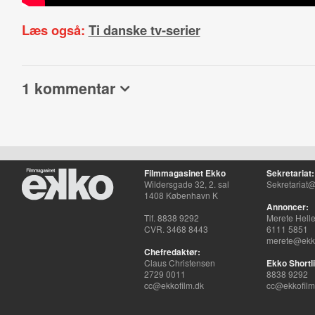
Læs også:
Ti danske tv-serier
1 kommentar
Filmmagasinet Ekko
Sekretariat:
Wildersgade 32, 2. sal
Sekretariat@
1408 København K
Annoncer:
Tlf. 8838 9292
Merete Hell
CVR. 3468 8443
6111 5851
merete@ekko
Chefredaktør:
Claus Christensen
Ekko Shortli
2729 0011
8838 9292
cc@ekkofilm.dk
cc@ekkofilm