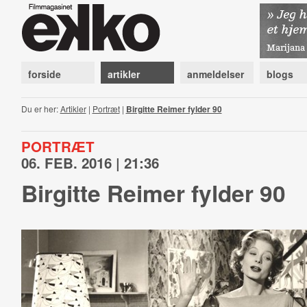
forside
artikler
anmeldelser
blogs
Du er her:
Artikler
|
Portræt
|
Birgitte Reimer fylder 90
PORTRÆT
06. FEB. 2016 | 21:36
Birgitte Reimer fylder 90