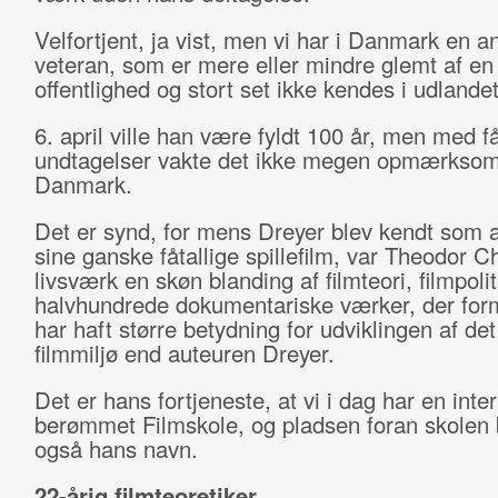
Velfortjent, ja vist, men vi har i Danmark en a
veteran, som er mere eller mindre glemt af en
offentlighed og stort set ikke kendes i udlandet
6. april ville han være fyldt 100 år, men med f
undtagelser vakte det ikke megen opmærksom
Danmark.
Det er synd, for mens Dreyer blev kendt som a
sine ganske fåtallige spillefilm, var Theodor C
livsværk en skøn blanding af filmteori, filmpolit
halvhundrede dokumentariske værker, der for
har haft større betydning for udviklingen af de
filmmiljø end auteuren Dreyer.
Det er hans fortjeneste, at vi i dag har en inter
berømmet Filmskole, og pladsen foran skolen
også hans navn.
22-årig filmteoretiker