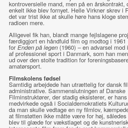
kontroversielle mand, men på en årskontrakt,
enkelt ikke blev fornyet. Helle Virkner skrev i P
det var trist ikke at skulle høre hans kloge st
radioen mere.
Alligevel fik han, blandt mange fejlslagene proj
færdiggjort en håndfuld film og modtog i 1961 
for
Enden på legen
(1960) – en advarsel mod i
af professionel sport i Danmark, som han ment
ud over den stolte tradition for foreningsbasere
amatørsport.
Filmskolens fødsel
Samtidig arbejdede han utrættelig for dansk fil
administrative. Sammenslutningen af Danske
Filminstruktører, der stadig eksisterer, er han
medvirkede også i Socialdemokratiets Kulturu
da man skulle vedtage en ny filmlov, kæmpede
at filmstøtten ikke måtte være for høj, således
blev til glæde for vækstlaget og de kunstneris