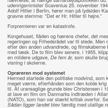
udenrigsminister Scavenius 25. november 19
Adolf Hitler i Berlin, hører man på lydsiden Ka
gnavne stemme: ”Det er Hr. Hitler til højre.”
Forpremieren var en katastrofe.
Kongehuset, flåden og hærens chefer, det mes
regeringen og Frihedsrådet var til stede. Men
efter den anden udvandrede, og filmskaberne b
med tæsk. De to film blev senere, i 1955, klipp
en mildere udgave,
De fem år,
som skulle brug
visning i skolerne.
Oprøreren mod systemet
Hermed startede den politiske modvind, som 
meget værre, efterhånden som den kolde krig
til. Af uransaglige grunde blev Christensen i 19
at lave en film om Danmarks indtræden i Atla
(NATO), som han var stærkt kritisk overfor. S
Sådan ligger landet
blev færdig med utallige re