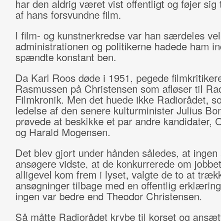
har den aldrig været vist offentligt og føjer sig
af hans forsvundne film.
I film- og kunstnerkredse var han særdeles vel
administrationen og politikerne hadede ham i
spændte konstant ben.
Da Karl Roos døde i 1951, pegede filmkritiker
Rasmussen på Christensen som afløser til Ra
Filmkronik. Men det huede ikke Radiorådet, s
ledelse af den senere kulturminister Julius Bo
prøvede at beskikke et par andre kandidater, 
og Harald Mogensen.
Det blev gjort under hånden således, at ingen 
ansøgere vidste, at de konkurrerede om jobbet
alligevel kom frem i lyset, valgte de to at træ
ansøgninger tilbage med en offentlig erklæring
ingen var bedre end Theodor Christensen.
Så måtte Radiorådet krybe til korset og ansæt