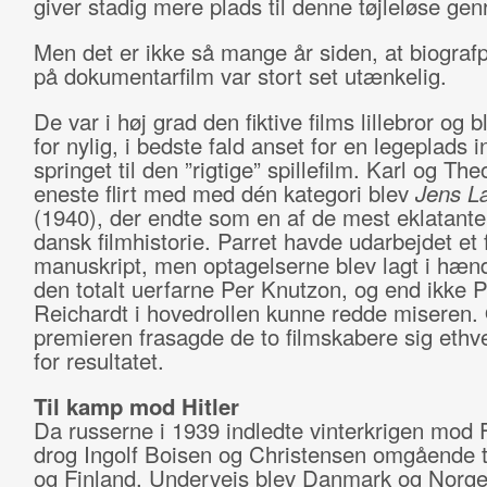
giver stadig mere plads til denne tøjleløse gen
Men det er ikke så mange år siden, at biograf
på dokumentarfilm var stort set utænkelig.
De var i høj grad den fiktive films lillebror og bl
for nylig, i bedste fald anset for en legeplads 
springet til den ”rigtige” spillefilm. Karl og Th
eneste flirt med med dén kategori blev
Jens L
(1940), der endte som en af de mest eklatante 
dansk filmhistorie. Parret havde udarbejdet et f
manuskript, men optagelserne blev lagt i hæn
den totalt uerfarne Per Knutzon, og end ikke P
Reichardt i hovedrollen kunne redde miseren. 
premieren frasagde de to filmskabere sig ethv
for resultatet.
Til kamp mod Hitler
Da russerne i 1939 indledte vinterkrigen mod 
drog Ingolf Boisen og Christensen omgående t
og Finland. Undervejs blev Danmark og Norge