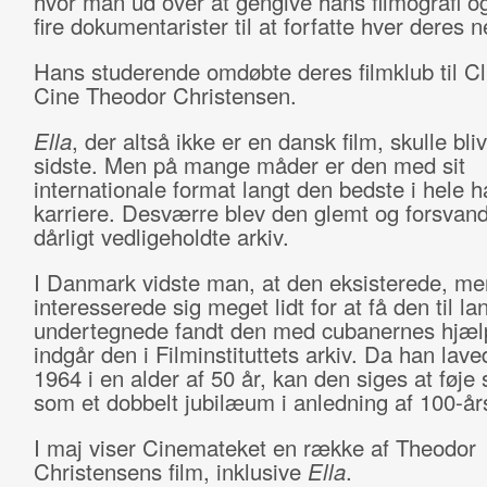
hvor man ud over at gengive hans filmografi o
fire dokumentarister til at forfatte hver deres n
Hans studerende omdøbte deres filmklub til C
Cine Theodor Christensen.
Ella
, der altså ikke er en dansk film, skulle bli
sidste. Men på mange måder er den med sit
internationale format langt den bedste i hele 
karriere. Desværre blev den glemt og forsvand
dårligt vedligeholdte arkiv.
I Danmark vidste man, at den eksisterede, m
interesserede sig meget lidt for at få den til lan
undertegnede fandt den med cubanernes hjæl
indgår den i Filminstituttets arkiv. Da han lave
1964 i en alder af 50 år, kan den siges at føje 
som et dobbelt jubilæum i anledning af 100-å
I maj viser Cinemateket en række af Theodor
Christensens film, inklusive
Ella
.