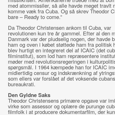
med atommissiler, så alle havde meget travlt 
komme væk fra Cuba. Og så skrev Theodor C
bare – Ready to come.”
Da Theodor Christensen ankom til Cuba, var
revolutionen kun tre år gammel. Efter al den 
Danmark var der pludselig nogen, der havde b
ham og oven i købet støttede ham fra politisk 
blev hurtigt en integreret del af ICAIC (det cu
filminstitut), som lod ham repræsentere institu
møder med revolutionsregeringen i kulturpoliti
spørgsmål. I 1964 kæmpede han for ICAIC im
midlertidig censur og indskrænkning af ytrings
som ellers var forslået af det voksende cuban
bureaukrati.
Den Gyldne Saks
Theodor Christensens primære opgave var imid
virke som assessor og oplære de purunge cu
filmfolk i at producere dokumentarfilm, der ku