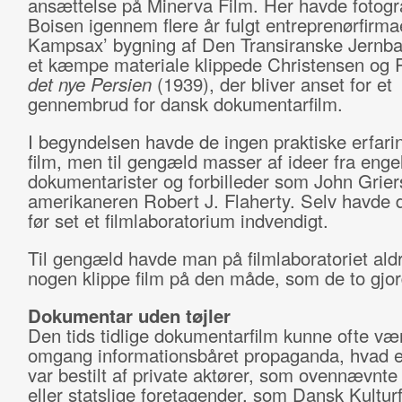
ansættelse på Minerva Film. Her havde fotogra
Boisen igennem flere år fulgt entreprenørfirma
Kampsax’ bygning af Den Transiranske Jernba
et kæmpe materiale klippede Christensen og
det nye Persien
(1939), der bliver anset for et
gennembrud for dansk dokumentarfilm.
I begyndelsen havde de ingen praktiske erfar
film, men til gengæld masser af ideer fra enge
dokumentarister og forbilleder som John Grie
amerikaneren Robert J. Flaherty. Selv havde d
før set et filmlaboratorium indvendigt.
Til gengæld havde man på filmlaboratoriet aldr
nogen klippe film på den måde, som de to gjor
Dokumentar uden tøjler
Den tids tidlige dokumentarfilm kunne ofte vær
omgang informationsbåret propaganda, hvad 
var bestilt af private aktører, som ovennævnt
eller statslige foretagender, som Dansk Kulturf