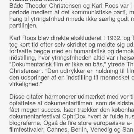
Både Theodor Christensen og Karl Roos var i 
periode medlem af det kommunistiske parti, 
hang til ytringsfrihed rimede ikke særlig godt
partilinjen.
Karl Roos blev direkte ekskluderet i 1932, og
tog kort tid efter selv skridtet og meldte sig u
fortsatte begge med en humanistisk og demok
indstilling, hvor ytringsfriheden altid var i højs
”Dokumentarisk film er ikke en bås,” ytrede T
Christensen. ”Den udtrykker en holdning til fil
den udspringer af en indstilling til mennesket 
virkelighed.”
Disse citater harmonerer udmærket med vor t
opfattelse af dokumentarfilmen, som de sidste 
fået megen succes. Især trækker den københ
dokumentarfestival Cph:Dox hvert år fulde hus
biograferne. Også de fire store europæiske a-
filmfestivaler, Cannes, Berlin, Venedig og Sa