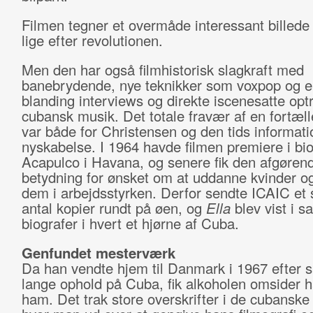
Filmen tegner et overmåde interessant billede
lige efter revolutionen.
Men den har også filmhistorisk slagkraft med
banebrydende, nye teknikker som voxpop og en
blanding interviews og direkte iscenesatte optri
cubansk musik. Det totale fravær af en fortæ
var både for Christensen og den tids informati
nyskabelse. I 1964 havde filmen premiere i bi
Acapulco i Havana, og senere fik den afgøren
betydning for ønsket om at uddanne kvinder o
dem i arbejdsstyrken. Derfor sendte ICAIC et 
antal kopier rundt på øen, og
Ella
blev vist i s
biografer i hvert et hjørne af Cuba.
Genfundet mesterværk
Da han vendte hjem til Danmark i 1967 efter si
lange ophold på Cuba, fik alkoholen omsider 
ham. Det trak store overskrifter i de cubanske 