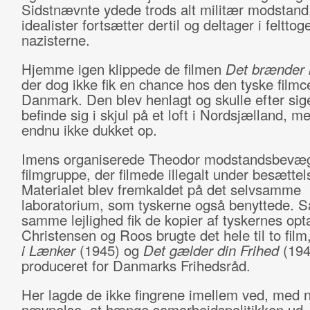
Sidstnævnte ydede trods alt militær modstand,
idealister fortsætter dertil og deltager i feltto
nazisterne.
Hjemme igen klippede de filmen
Det brænder 
der dog ikke fik en chance hos den tyske filmc
Danmark. Den blev henlagt og skulle efter si
befinde sig i skjul på et loft i Nordsjælland, m
endnu ikke dukket op.
Imens organiserede Theodor modstandsbevæ
filmgruppe, der filmede illegalt under besættel
Materialet blev fremkaldet på det selvsamme
laboratorium, som tyskerne også benyttede. S
samme lejlighed fik de kopier af tyskernes opt
Christensen og Roos brugte det hele til to film
i Lænker
(1945) og
Det gælder din Frihed
(194
produceret for Danmarks Frihedsråd.
Her lagde de ikke fingrene imellem ved, med 
nævnelse, at hænge samarbejdspolitikken ud.