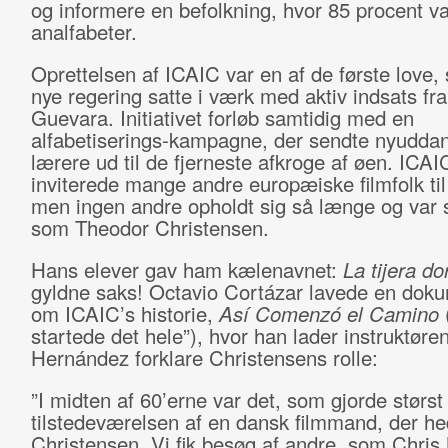
og informere en befolkning, hvor 85 procent va
analfabeter.
Oprettelsen af ICAIC var en af de første love
nye regering satte i værk med aktiv indsats fr
Guevara. Initiativet forløb samtidig med en
alfabetiserings-kampagne, der sendte nyudda
lærere ud til de fjerneste afkroge af øen. ICAI
inviterede mange andre europæiske filmfolk ti
men ingen andre opholdt sig så længe og var s
som Theodor Christensen.
Hans elever gav ham kælenavnet:
La tijera d
gyldne saks! Octavio Cortázar lavede en doku
om ICAIC’s historie,
Así Comenzó el Camino
startede det hele”), hvor han lader instruktør
Hernández forklare Christensens rolle:
”I midten af 60’erne var det, som gjorde størst 
tilstedeværelsen af en dansk filmmand, der h
Christensen. Vi fik besøg af andre, som Chris