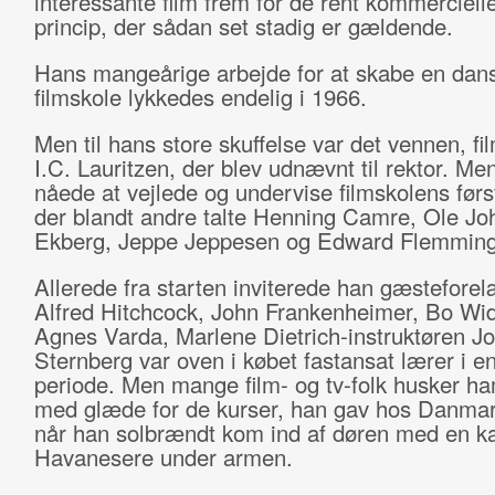
interessante film frem for de rent kommercielle
princip, der sådan set stadig er gældende.
Hans mangeårige arbejde for at skabe en dan
filmskole lykkedes endelig i 1966.
Men til hans store skuffelse var det vennen, f
I.C. Lauritzen, der blev udnævnt til rektor. Me
nåede at vejlede og undervise filmskolens førs
der blandt andre talte Henning Camre, Ole Jo
Ekberg, Jeppe Jeppesen og Edward Flemming
Allerede fra starten inviterede han gæstefore
Alfred Hitchcock, John Frankenheimer, Bo Wi
Agnes Varda, Marlene Dietrich-instruktøren Jo
Sternberg var oven i købet fastansat lærer i en
periode. Men mange film- og tv-folk husker h
med glæde for de kurser, han gav hos Danmar
når han solbrændt kom ind af døren med en k
Havanesere under armen.