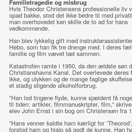
Familietragedie og misbrug
Hvis Theodor Christensens professionelle liv v
opad bakke, stod det ikke bedre til med privatl
man overhovedet kan skille de to ad for hans
vedkommende.
Han blev lykkelig gift med instruktørassistent
Hebo, som han fik tre drenge med. I deres fæll
familie og film vævet tæt sammen.
Katastrofen ramte i 1950, da den ældste søn d
Christianshavns Kanal. Det overlevede deres 
ikke, og ulykken og de mange faglige skuffels
et stadig stigende alkoholforbrug.
”Han lod tingene flyde, kunne sjældent få noge
til tiden: artikler, filmmanuskripter, film,” skriv
elev John Ernst i sin bog om Christensen fra 
”Hans venner kaldte ham kærligt for ’Theorod
forstod ham og hjalp så godt de kunne. Han h