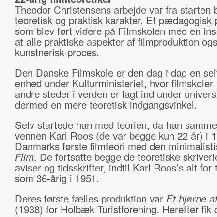
Theodor Christensens arbejde var fra starten 
teoretisk og praktisk karakter. Et pædagogisk p
som blev ført videre på Filmskolen med en ins
at alle praktiske aspekter af filmproduktion og
kunstnerisk proces.
Den Danske Filmskole er den dag i dag en se
enhed under Kulturministeriet, hvor filmskole
andre steder i verden er lagt ind under univers
dermed en mere teoretisk indgangsvinkel.
Selv startede han med teorien, da han samm
vennen Karl Roos (de var begge kun 22 år) i 
Danmarks første filmteori med den minimalistis
Film
. De fortsatte begge de teoretiske skriverie
aviser og tidsskrifter, indtil Karl Roos’s alt for 
som 36-årig i 1951.
Deres første fælles produktion var
Et hjørne a
(1938) for Holbæk Turistforening. Herefter fik