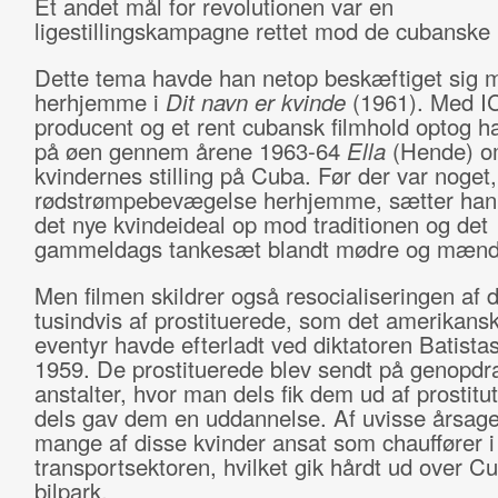
Et andet mål for revolutionen var en
ligestillingskampagne rettet mod de cubanske 
Dette tema havde han netop beskæftiget sig 
herhjemme i
Dit navn er kvinde
(1961). Med I
producent og et rent cubansk filmhold optog ha
på øen gennem årene 1963-64
Ella
(Hende) 
kvindernes stilling på Cuba. Før der var noget
rødstrømpebevægelse herhjemme, sætter han 
det nye kvindeideal op mod traditionen og det
gammeldags tankesæt blandt mødre og mænd
Men filmen skildrer også resocialiseringen af 
tusindvis af prostituerede, som det amerikans
eventyr havde efterladt ved diktatoren Batistas 
1959. De prostituerede blev sendt på genopdr
anstalter, hvor man dels fik dem ud af prostitu
dels gav dem en uddannelse. Af uvisse årsage
mange af disse kvinder ansat som chauffører i
transportsektoren, hvilket gik hårdt ud over C
bilpark.