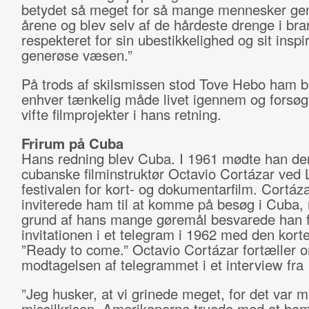
betydet så meget for så mange mennesker g
årene og blev selv af de hårdeste drenge i br
respekteret for sin ubestikkelighed og sit insp
generøse væsen.”
På trods af skilsmissen stod Tove Hebo ham b
enhver tænkelig måde livet igennem og forsøgt
vifte filmprojekter i hans retning.
Frirum på Cuba
Hans redning blev Cuba. I 1961 mødte han de
cubanske filminstruktør Octavio Cortázar ved 
festivalen for kort- og dokumentarfilm. Cortáz
inviterede ham til at komme på besøg i Cuba,
grund af hans mange gøremål besvarede han f
invitationen i et telegram i 1962 med den korte
”Ready to come.” Octavio Cortázar fortæller 
modtagelsen af telegrammet i et interview fra
”Jeg husker, at vi grinede meget, for det var m
missilkrisen. Amerikanerne truede med at bo