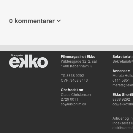
0 kommentarer
Filmmagasinet Ekko
Sekretariat:
Wildersgade 32, 2. sal
Sekretariat@
1408 København K
Annoncer:
Tlf. 8838 9292
Merete Hell
CVR. 3468 8443
6111 5851
merete@ekko
Chefredaktør:
Claus Christensen
Ekko Shortli
2729 0011
8838 9292
cc@ekkofilm.dk
cc@ekkofilm
Artikler og i
indekseres u
distribueres