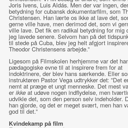
Joris Ivens, Luis Aldás. Men der var ingen, der 
betydning for cubansk dokumentarfilm, som T
Christensen. Han lærte os ikke at lave det, s
gerne ville have, men derimod det, som vi ger
ville lave. Det fik en radikal betydning for mig 
jeg lavede senere. Selvom han på det tidspunk
til stede på Cuba, blev jeg helt afgjort inspirer
Theodor Christensens arbejde.”
Ligesom på Filmskolen herhjemme var det han
pædagogiske evne til at inspirere frem for at
indoktrinere, der blev hans særkende. Eller s
instruktøren Pastor Vega udtrykker det: ”Det 
nemt at præge et ungt menneske. Det mest va
er
ikke
at udøve nogen indflydelse, men tvært
udvikle det, som den person selv indeholder. D
han gjorde, og det er meget svært, men han va
god til det.”
Kvindekamp på film