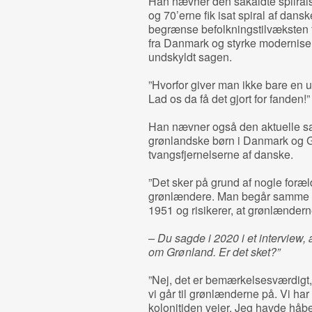
Han nævner den såkaldte spilrals
og 70’erne fik isat spiral af dan
begrænse befolkningstilvæksten 
fra Danmark og styrke moderniser
undskyldt sagen.
”Hvorfor giver man ikke bare en
Lad os da få det gjort for fanden!
Han nævner også den aktuelle sa
grønlandske børn i Danmark og Gr
tvangsfjernelserne af danske.
”Det sker på grund af nogle foræld
grønlændere. Man begår samme f
1951 og risikerer, at grønlænder
– Du sagde i 2020 i et interview
om Grønland. Er det sket?”
”Nej, det er bemærkelsesværdigt, 
vi går til grønlænderne på. Vi har 
kolonitiden vejer. Jeg havde håbe