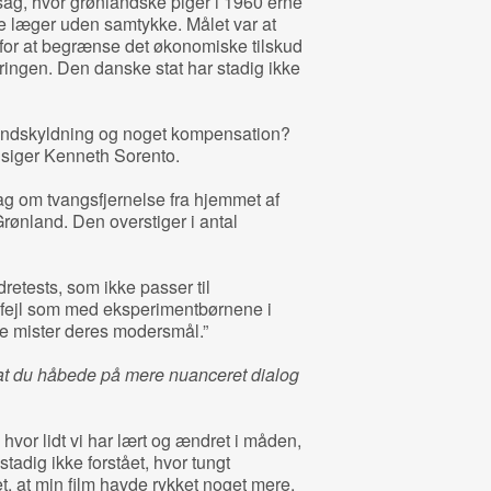
ag, hvor grønlandske piger i 1960’erne
ske læger uden samtykke. Målet var at
for at begrænse det økonomiske tilskud
ingen. Den danske stat har stadig ikke
 undskyldning og noget kompensation?
” siger Kenneth Sorento.
g om tvangsfjernelse fra hjemmet af
ønland. Den overstiger i antal
retests, som ikke passer til
ejl som med eksperimentbørnene i
ne mister deres modersmål.”
, at du håbede på mere nuanceret dialog
hvor lidt vi har lært og ændret i måden,
stadig ikke forstået, hvor tungt
t, at min film havde rykket noget mere,