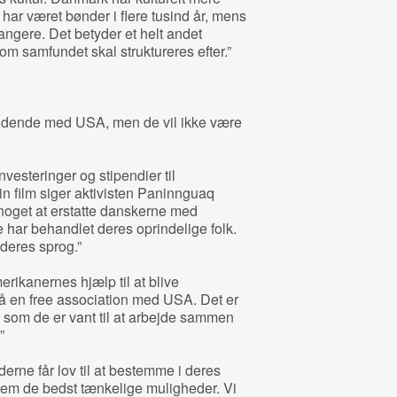
 har været bønder i flere tusind år, mens
fangere. Det betyder et helt andet
som samfundet skal struktureres efter.”
ndende med USA, men de vil ikke være
vesteringer og stipendier til
 film siger aktivisten Paninnguaq
 noget at erstatte danskerne med
 har behandlet deres oprindelige folk.
 deres sprog.”
rikanernes hjælp til at blive
på en free association med USA. Det er
som de er vant til at arbejde sammen
”
derne får lov til at bestemme i deres
 dem de bedst tænkelige muligheder. Vi