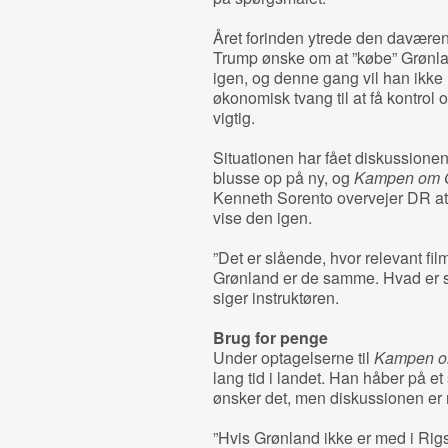
Året forinden ytrede den davær
Trump ønske om at ”købe” Grønlan
igen, og denne gang vil han ikke
økonomisk tvang til at få kontrol 
vigtig.
Situationen har fået diskussione
blusse op på ny, og
Kampen om 
Kenneth Sorento overvejer DR at g
vise den igen.
”Det er slående, hvor relevant fi
Grønland er de samme. Hvad er s
siger instruktøren.
Brug for penge
Under optagelserne til
Kampen o
lang tid i landet. Han håber på et 
ønsker det, men diskussionen er
”Hvis Grønland ikke er med i Rigs