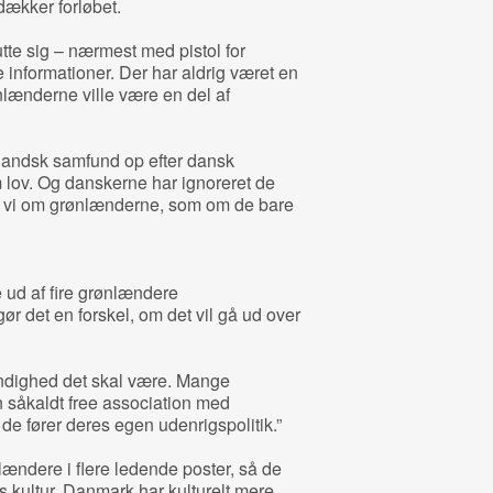
dækker forløbet.
lutte sig – nærmest med pistol for
nformationer. Der har aldrig været en
nlænderne ville være en del af
landsk samfund op efter dansk
 lov. Og danskerne har ignoreret de
aler vi om grønlænderne, som om de bare
 ud af fire grønlændere
r det en forskel, om det vil gå ud over
ændighed det skal være. Mange
n såkaldt free association med
de fører deres egen udenrigspolitik.”
ændere i flere ledende poster, så de
s kultur. Danmark har kulturelt mere