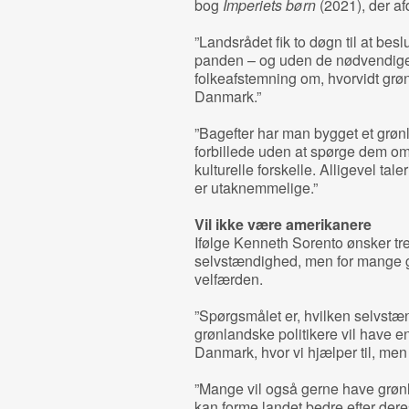
bog
Imperiets børn
(2021), der af
”Landsrådet fik to døgn til at bes
panden – og uden de nødvendige i
folkeafstemning om, hvorvidt grø
Danmark.”
”Bagefter har man bygget et grøn
forbillede uden at spørge dem om
kulturelle forskelle. Alligevel t
er utaknemmelige.”
Vil ikke være amerikanere
Ifølge Kenneth Sorento ønsker tre
selvstændighed, men for mange gø
velfærden.
”Spørgsmålet er, hvilken selvst
grønlandske politikere vil have e
Danmark, hvor vi hjælper til, men 
”Mange vil også gerne have grønl
kan forme landet bedre efter dere