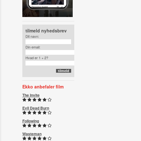
tilmeld nyhedsbrev
Dit navn:
Din email:
Hvad er 1 + 2?
Ekko anbefaler film
The Invite
Evil Dead Burn
Following
Wasteman