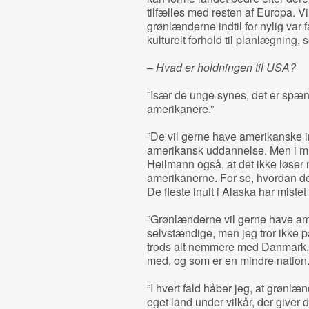
tilfælles med resten af Europa. Vi
grønlænderne indtil for nylig var 
kulturelt forhold til planlægning, 
– Hvad er holdningen til USA?
”Især de unge synes, det er spæ
amerikanere.”
”De vil gerne have amerikanske in
amerikansk uddannelse. Men i min
Heilmann også, at det ikke løser
amerikanerne. For se, hvordan de
De fleste inuit i Alaska har mistet
”Grønlænderne vil gerne have ame
selvstændige, men jeg tror ikke 
trods alt nemmere med Danmark, 
med, og som er en mindre nation.
”I hvert fald håber jeg, at grønlæn
eget land under vilkår, der giver