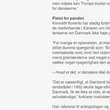
men måske kan Trumps trusler om
for danskerne
.
”
Pistol for panden
Kenneth Sorento har stadig forbin
de medvirkende i
Kampen om Gr
tankerne om Danmark ikke høje p
”For mange er oplevelsen, at man
stillet dumme spørgsmål som: ’Bor
overraskede over, hvor lavt vide
mens grønlænderne ved meget om
vække noget nysgerrighed den an
– Hvad er det, vi danskere ikke fo
”Det er væsentligt, at Grønland bl
landsrådet i 1952 skulle tage stilli
Danmark, fik de ikke at vide, at 
selvstændige,” forklarer instruktø
Han refererer til antropologen o