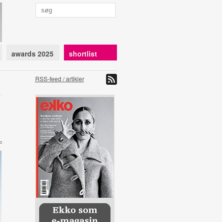
awards 2025
shortlist
RSS-feed / artikler
o