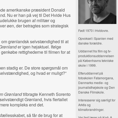
ende amerikanske præsident Donald
d. Nu er han på vej til Det Hvide Hus
 udelukke brugen af militær og
over øen, der betragtes som strategisk
Født 1970 i Hvidovre.
Opvokset i Spanien med
n om grønlandsk selvstændighed til at
danske forældre.
Grønland
er igen højaktuel. Ifølge
Uddannet fra film og tv-
enkøbe rettighederne til filmen for at
produktionsuddannelsen
på Københavns tekniske
skole i 1999.
lmen stadig er. De store spørgsmål om
elvstændighed, og hvad er muligt?”
Efteruddannet på
fotoskolen Fatamorgana,
Danmarks medie- og
journalisthøjskole og Den
Danske Filmskole.
m Grønland
tilbragte Kenneth Sorento
selvstændigt Grønland, hvis flertallet
Interesserer sig særligt for
 mere kompleks end det.
Arktis og
klimaforandringer.
fællesskabet, så får de brug for at
Var fast lærer på Kort- &