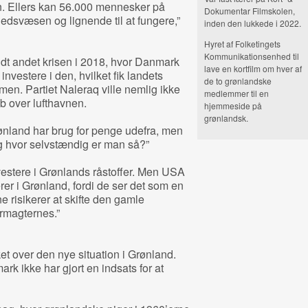
. Ellers kan 56.000 mennesker på
Dokumentar Filmskolen,
hedsvæsen og lignende til at fungere,”
inden den lukkede i 2022.
Hyret af Folketingets
Kommunikationsenhed til
ndt andet krisen i 2018, hvor Danmark
lave en kortfilm om hver af
nvestere i den, hvilket fik landets
de to grønlandske
mmen. Partiet Naleraq ville nemlig ikke
medlemmer til en
b over lufthavnen.
hjemmeside på
grønlandsk.
rønland har brug for penge udefra, men
Og hvor selvstændig er man så?”
nvestere i Grønlands råstoffer. Men USA
erer i Grønland, fordi de ser det som en
 risikerer at skifte den gamle
rmagternes.”
t over den nye situation i Grønland.
rk ikke har gjort en indsats for at