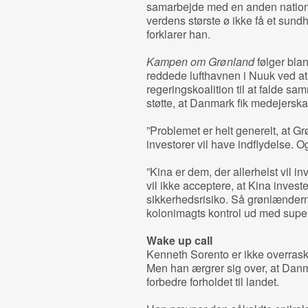
samarbejde med en anden nation
verdens største ø ikke få et sund
forklarer han.
Kampen om Grønland
følger bla
reddede lufthavnen i Nuuk ved at i
regeringskoalition til at falde sa
støtte, at Danmark fik medejerska
”Problemet er helt generelt, at G
investorer vil have indflydelse. 
”Kina er dem, der allerhelst vil i
vil ikke acceptere, at Kina invest
sikkerhedsrisiko. Så grønlænderne
kolonimagts kontrol ud med supe
Wake up call
Kenneth Sorento er ikke overraske
Men han ærgrer sig over, at Danma
forbedre forholdet til landet.