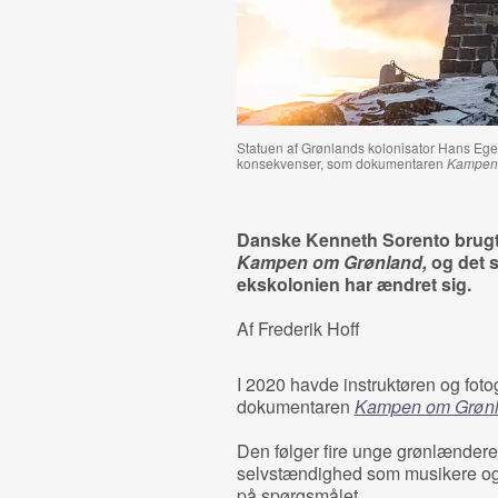
Statuen af Grønlands kolonisator Hans Eged
konsekvenser, som dokumentaren
Kampen
Danske Kenneth Sorento brugte
Kampen om Grønland,
og det s
ekskolonien har ændret sig.
Af Frederik Hoff
I 2020 havde instruktøren og fot
dokumentaren
Kampen om Grøn
Den følger fire unge grønlændere,
selvstændighed som musikere og 
på spørgsmålet.