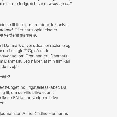
 militære indgreb blive et
wake up call
delse til flere grønlændere, inklusive
ønland
. Efter hans opfattelse er
å verdens største ø.
 i Danmark bliver udsat for racisme og
 du i en iglo?’ Og så er de
nsniveauet om Grønland er I Danmark,
 Danmark. Jeg håber, at min film kan
den vej.”
rstår?
ev tvunget ind i rigsfællesskabet. Da
ng til, om de ville blive et amt i
de ifølge FN kunne vælge at blive
ren.
g journalisten Anne Kirstine Hermanns