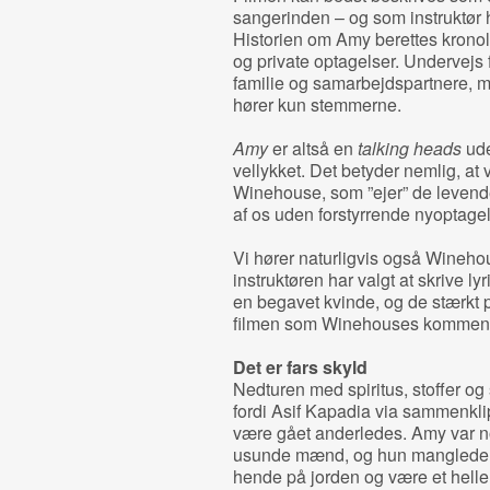
sangerinden – og som instruktør h
Historien om Amy berettes kronol
og private optagelser. Undervejs 
familie og samarbejdspartnere, me
hører kun stemmerne.
Amy
er altså en
talking heads
ud
vellykket. Det betyder nemlig, at
Winehouse, som ”ejer” de levende
af os uden forstyrrende nyoptagel
Vi hører naturligvis også Winehou
instruktøren har valgt at skrive l
en begavet kvinde, og de stærkt 
filmen som Winehouses kommentarer
Det er fars skyld
Nedturen med spiritus, stoffer o
fordi Asif Kapadia via sammenklip
være gået anderledes. Amy var no
usunde mænd, og hun manglede e
hende på jorden og være et helle