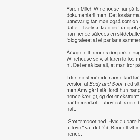
Faren Mitch Winehouse har på for
dokumentarfilmen. Det forstår ma
uansvarlig far, men også som en 
datter til selv at komme i rampelys
han hende således en skideballe, f
fotograferet af et par fans samme
Årsagen til hendes desperate søg
Winehouse selv, at faren forlod 
ni. Det er så banalt, at man tror 
I den mest rørende scene kort fø
version af
Body and Soul
med sit 
men Amy går i stå, fordi hun har 
hende kærligt, og det er ekstrem
har bemærket – ubevidst træder i 
haft.
”Sæt tempoet ned. Hvis du bare hol
at leve,” var det råd, Bennett vill
hende.