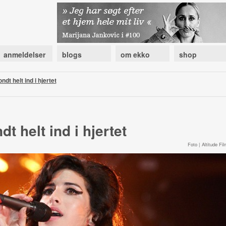
anmeldelser
blogs
om ekko
shop
ndt helt ind i hjertet
t helt ind i hjertet
Foto | Altitude Fil