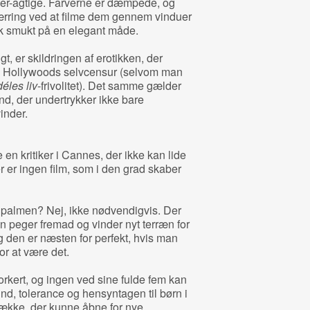
’er-agtige. Farverne er dæmpede, og
rring ved at filme dem gennem vinduer
sk smukt på en elegant måde.
t, er skildringen af erotikken, der
em Hollywoods selvcensur (selvom man
éles liv
-frivolitet). Det samme gælder
nd, der undertrykker ikke bare
inder.
de en kritiker i Cannes, der ikke kan lide
er er ingen film, som i den grad skaber
ldpalmen? Nej, ikke nødvendigvis. Der
en peger fremad og vinder nyt terræn for
g den er næsten for perfekt, hvis man
for at være det.
rkert, og ingen ved sine fulde fem kan
d, tolerance og hensyntagen til børn i
række, der kunne åbne for nye