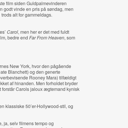
ste film siden Guldpalmevinderen
n godt vinde en pris på søndag, men
trods alt for gammeldags.
es’
Carol
, men her er det med fuldt
ilm, bedre end
Far From Heaven
, som
’ernes New York, hvor den pågående
Cate Blanchett) og den generte
overbevisende Rooney Mara) tilfældigt
rukket af hinanden. Men forholdet bryder
t forstår Carols jaloux ægtemand kynisk
n klassiske 50’er-Hollywood-stil, og
ne, ja, selv filmens tempo og