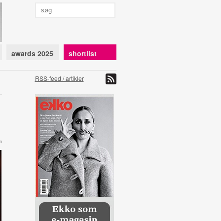
awards 2025
shortlist
RSS-feed / artikler
m