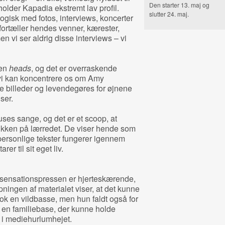
Den starter 13. maj og
older Kapadia ekstremt lav profil.
slutter 24. maj.
ogisk med fotos, interviews, koncerter
fortæller hendes venner, kærester,
n vi ser aldrig disse interviews – vi
en
heads
, og det er overraskende
 vi kan koncentrere os om Amy
 billeder og levendegøres for øjnene
ser.
ses sange, og det er et scoop, at
yrikken på lærredet. De viser hende som
personlige tekster fungerer igennem
 til sit eget liv.
g sensationspressen er hjerteskærende,
ningen af materialet viser, at det kunne
k en vildbasse, men hun faldt også for
n familiebase, der kunne holde
 i mediehurlumhejet.