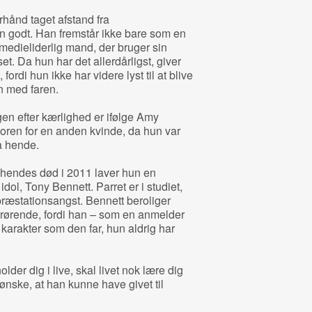
hånd taget afstand fra
n godt. Han fremstår ikke bare som en
medieliderlig mand, der bruger sin
et. Da hun har det allerdårligst, giver
ordi hun ikke har videre lyst til at blive
n med faren.
en efter kærlighed er ifølge Amy
moren for en anden kvinde, da hun var
på hende.
r hendes død i 2011 laver hun en
idol, Tony Bennett. Parret er i studiet,
præstationsangst. Bennett beroliger
t rørende, fordi han – som en anmelder
karakter som den far, hun aldrig har
der dig i live, skal livet nok lære dig
e ønske, at han kunne have givet til