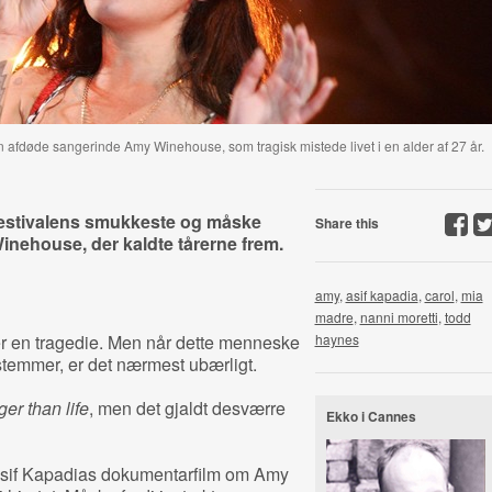
en afdøde sangerinde Amy Winehouse, som tragisk mistede livet i en alder af 27 år.
festivalens smukkeste og måske
Share this
inehouse, der kaldte tårerne frem.
amy
,
asif kapadia
,
carol
,
mia
madre
,
nanni moretti
,
todd
er en tragedie. Men når dette menneske
haynes
 stemmer, er det nærmest ubærligt.
ger than life
, men det gjaldt desværre
Ekko i Cannes
 Asif Kapadias dokumentarfilm om Amy