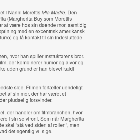
t i Nanni Morettis
Mia Madre
. Den
rita (Margherita Buy som Morettis
er at være hos sin døende mor, samtidig
dspilning med en excentrisk amerikansk
urro) og få kontakt til sin indesluttede
en, hvor han spiller instruktørens bror.
film, der kombinerer humor og alvor og
Ikke uden grund er han blevet kaldt
bedste side. Filmen fortæller uendeligt
bet af sin mor, der har været et
 der pludselig forsvinder.
el, der handler om filmbranchen, hvor
ellere i sin selvironi. Som når Margherita
e skal ”stå ved siden af rollen”, men
ad det egentlig vil sige.