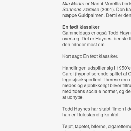
Mia Madre
er Nanni Morettis bed
Sønnens værelse
(2001). Den ka
næppe Guldpalmen. Dertil er den 
En født klassiker
Gammeldags er også Todd Hayn
overlæg. Det er Haynes’ bedste f
den minder mest om.
Kort sagt: En født klassiker.
Handlingen udspiller sig i 1950
Carol (hypnotiserende spillet af 
legetøjsekspedient Therese (en 
mødes og øjeblikkeligt bliver tilt
med tidens sociale normer, og de
at udnytte.
Todd Haynes har skabt filmen i de
han er i fuldstændig kontrol.
Tøjet, tapetet, bilerne, cigaretter