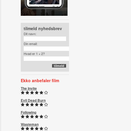
tilmeld nyhedsbrev
Dit navn:
Din email:
Hvad er 1 + 2?
Ekko anbefaler film
The Invite
Evil Dead Burn
Following
Wasteman