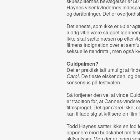
skuespillernes bevægelser er 50
Haynes viser kvindernes indespæ
og døråbninger. Det er overjordi
Det eneste, som ikke er 50’er-agtig
aldrig ville være sluppet igenn
ikke skal sætte næsen op efter
Ad
filmens indignation over et samfu
seksuelle mindretal, men også kv
Guldpalmen?
Det er praktisk talt umuligt at fin
Carol
. De fleste elsker den, og d
konsensus på festivalen.
Så fortjener den vel at vinde Gu
er tradition for, at Cannes-vinder
filmsproget. Det gør
Carol
ikke, o
kan tillade sig at kritisere en film 
Todd Haynes sætter ikke en fod fo
opponere mod budskabet om frisin
skilsmisser. Men der er ingen sp