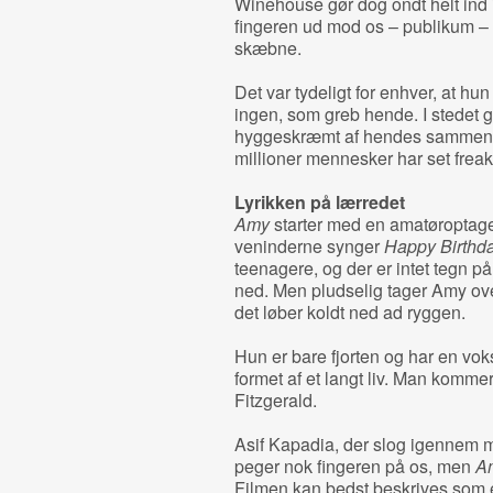
Winehouse gør dog ondt helt ind i
fingeren ud mod os – publikum –
skæbne.
Det var tydeligt for enhver, at hun
ingen, som greb hende. I stedet gi
hyggeskræmt af hendes sammenbr
millioner mennesker har set frea
Lyrikken på lærredet
Amy
starter med en amatøroptag
veninderne synger
Happy Birthd
teenagere, og der er intet tegn på
ned. Men pludselig tager Amy ov
det løber koldt ned ad ryggen.
Hun er bare fjorten og har en vo
formet af et langt liv. Man kommer 
Fitzgerald.
Asif Kapadia, der slog igennem
peger nok fingeren på os, men
A
Filmen kan bedst beskrives som en