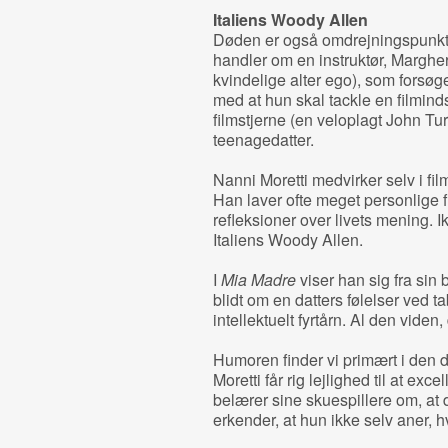
Italiens Woody Allen
Døden er også omdrejningspunkte
handler om en instruktør, Marghe
kvindelige alter ego), som forsøg
med at hun skal tackle en filmin
filmstjerne (en veloplagt John Turt
teenagedatter.
Nanni Moretti medvirker selv i film
Han laver ofte meget personlige 
refleksioner over livets mening. 
Italiens Woody Allen.
I
Mia Madre
viser han sig fra sin 
blidt om en datters følelser ved ta
intellektuelt fyrtårn. Al den viden,
Humoren finder vi primært i den d
Moretti får rig lejlighed til at exc
belærer sine skuespillere om, at d
erkender, at hun ikke selv aner, hv