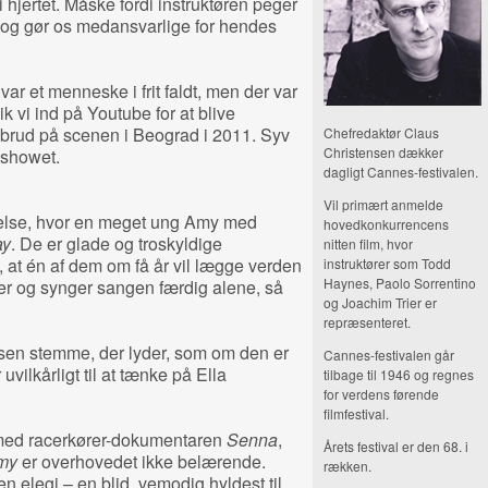
 hjertet. Måske fordi instruktøren peger
 og gør os medansvarlige for hendes
 var et menneske i frit faldt, men der var
k vi ind på Youtube for at blive
ud på scenen i Beograd i 2011. Syv
Chefredaktør Claus
Christensen dækker
kshowet.
dagligt Cannes-festivalen.
Vil primært anmelde
else, hvor en meget ung Amy med
hovedkonkurrencens
ay
. De er glade og troskyldige
nitten film, hvor
, at én af dem om få år vil lægge verden
instruktører som Todd
Haynes, Paolo Sorrentino
er og synger sangen færdig alene, så
og Joachim Trier er
repræsenteret.
ksen stemme, der lyder, som om den er
Cannes-festivalen går
uvilkårligt til at tænke på Ella
tilbage til 1946 og regnes
for verdens førende
filmfestival.
 med racerkører-dokumentaren
Senna
,
Årets festival er den 68. i
my
er overhovedet ikke belærende.
rækken.
 elegi – en blid, vemodig hyldest til