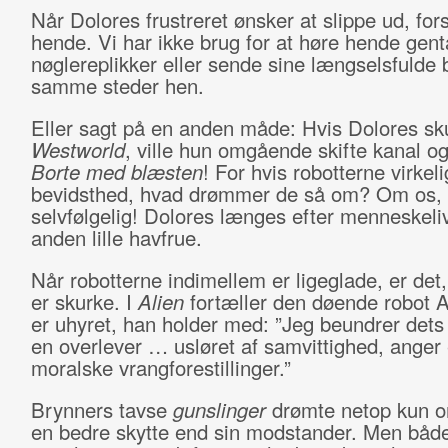
Når Dolores frustreret ønsker at slippe ud, fors
hende. Vi har ikke brug for at høre hende gent
nøglereplikker eller sende sine længselsfulde 
samme steder hen.
Eller sagt på en anden måde: Hvis Dolores sku
Westworld
, ville hun omgående skifte kanal og
Borte med blæsten
! For hvis robotterne virkel
bevidsthed, hvad drømmer de så om? Om os,
selvfølgelig! Dolores længes efter menneskeli
anden lille havfrue.
Når robotterne indimellem er ligeglade, er det,
er skurke. I
Alien
fortæller den døende robot A
er uhyret, han holder med: ”Jeg beundrer dets
en overlever … usløret af samvittighed, anger 
moralske vrangforestillinger.”
Brynners tavse
gunslinger
drømte netop kun 
en bedre skytte end sin modstander. Men båd