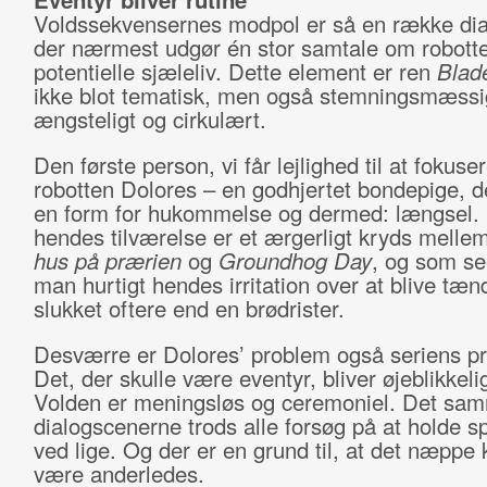
Voldssekvensernes modpol er så en række dia
der nærmest udgør én stor samtale om robott
potentielle sjæleliv. Dette element er ren
Blad
ikke blot tematisk, men også stemningsmæssi
ængsteligt og cirkulært.
Den første person, vi får lejlighed til at fokuse
robotten Dolores – en godhjertet bondepige, de
en form for hukommelse og dermed: længsel.
hendes tilværelse er et ærgerligt kryds melle
hus på prærien
og
Groundhog Day
, og som se
man hurtigt hendes irritation over at blive tæn
slukket oftere end en brødrister.
Desværre er Dolores’ problem også seriens p
Det, der skulle være eventyr, bliver øjeblikkelig
Volden er meningsløs og ceremoniel. Det sam
dialogscenerne trods alle forsøg på at holde 
ved lige. Og der er en grund til, at det næppe
være anderledes.