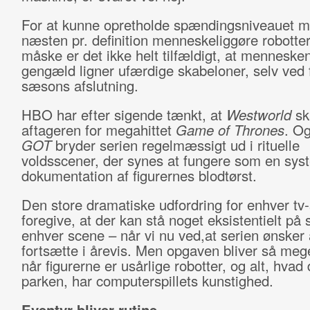
For at kunne opretholde spændingsniveauet må
næsten pr. definition menneskeliggøre robotte
måske er det ikke helt tilfældigt, at mennesken
gengæld ligner ufærdige skabeloner, selv ved 
sæsons afslutning.
HBO har efter sigende tænkt, at
Westworld
sk
aftageren for megahittet
Game of Thrones
. O
GOT
bryder serien regelmæssigt ud i rituelle
voldsscener, der synes at fungere som en sys
dokumentation af figurernes blodtørst.
Den store dramatiske udfordring for enhver tv-
foregive, at der kan stå noget eksistentielt på s
enhver scene – når vi nu ved,at serien ønsker 
fortsætte i årevis. Men opgaven bliver så mege
når figurerne er usårlige robotter, og alt, hvad 
parken, har computerspillets kunstighed.
Eventyr bliver rutine