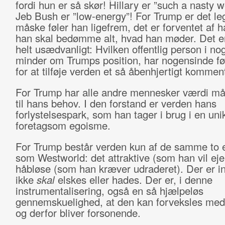
fordi hun er så skør! Hillary er ”such a nasty 
Jeb Bush er ”low-energy”! For Trump er det leg
måske føler han ligefrem, det er forventet af 
han skal bedømme alt, hvad han møder. Det er 
helt usædvanligt: Hvilken offentlig person i nog
minder om Trumps position, har nogensinde fø
for at tilføje verden et så åbenhjertigt komme
For Trump har alle andre mennesker værdi målt
til hans behov. I den forstand er verden hans
forlystelsespark, som han tager i brug i en uni
foretagsom egoisme.
For Trump består verden kun af de samme to 
som Westworld: det attraktive (som han vil eje
håbløse (som han kræver udraderet). Der er in
ikke
skal
elskes eller hades. Der er, i denne
instrumentalisering, også en så hjælpeløs
gennemskuelighed, at den kan forveksles med 
og derfor bliver forsonende.