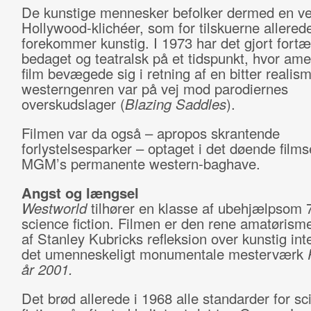
De kunstige mennesker befolker dermed en ve
Hollywood-klichéer, som for tilskuerne allered
forekommer kunstig. I 1973 har det gjort fortæ
bedaget og teatralsk på et tidspunkt, hvor ame
film bevægede sig i retning af en bitter realis
westerngenren var på vej mod parodiernes
overskudslager (
Blazing Saddles
).
Filmen var da også – apropos skrantende
forlystelsesparker – optaget i det døende film
MGM’s permanente western-baghave.
Angst og længsel
Westworld
tilhører en klasse af ubehjælpsom 7
science fiction. Filmen er den rene amatørism
af Stanley Kubricks refleksion over kunstig inte
det umenneskeligt monumentale mesterværk
år 2001.
Det brød allerede i 1968 alle standarder for sc