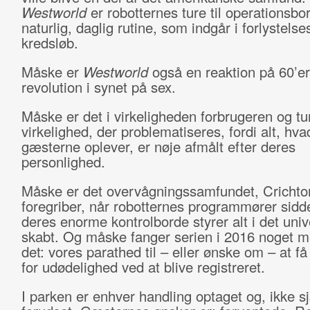
Westworld
er robotternes ture til operationsbo
naturlig, daglig rutine, som indgår i forlystels
kredsløb.
Måske er
Westworld
også en reaktion på 60’e
revolution i synet på sex.
Måske er det i virkeligheden forbrugeren og tu
virkelighed, der problematiseres, fordi alt, hva
gæsterne oplever, er nøje afmålt efter deres
personlighed.
Måske er det overvågningssamfundet, Crichto
foregriber, når robotternes programmører sid
deres enorme kontrolborde styrer alt i det univ
skabt. Og måske fanger serien i 2016 noget 
det: vores parathed til – eller ønske om – at f
for udødelighed ved at blive registreret.
I parken er enhver handling optaget og, ikke s