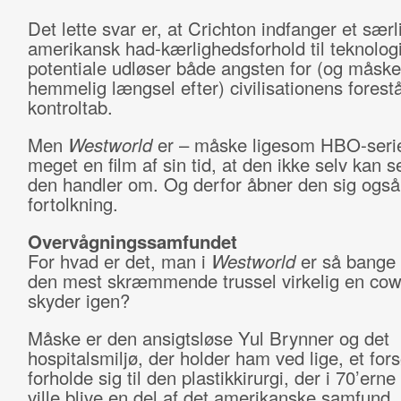
Det lette svar er, at Crichton indfanger et særl
amerikansk had-kærlighedsforhold til teknologi
potentiale udløser både angsten for (og måske
hemmelig længsel efter) civilisationens fores
kontroltab.
Men
Westworld
er – måske ligesom HBO-seri
meget en film af sin tid, at den ikke selv kan s
den handler om. Og derfor åbner den sig også
fortolkning.
Overvågningssamfundet
For hvad er det, man i
Westworld
er så bange 
den mest skræmmende trussel virkelig en cow
skyder igen?
Måske er den ansigtsløse Yul Brynner og det
hospitalsmiljø, der holder ham ved lige, et for
forholde sig til den plastikkirurgi, der i 70’ern
ville blive en del af det amerikanske samfund. 