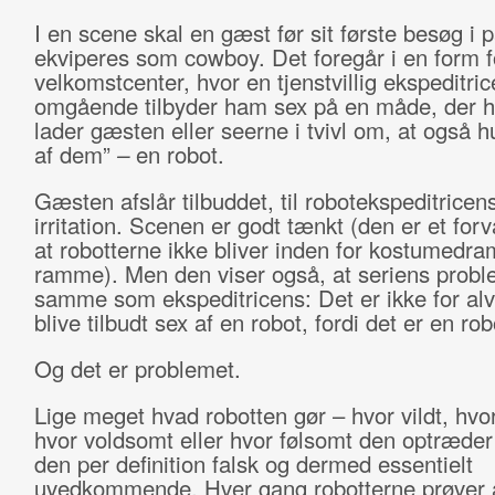
I en scene skal en gæst før sit første besøg i 
ekviperes som cowboy. Det foregår i en form f
velkomstcenter, hvor en tjenstvillig ekspeditri
omgående tilbyder ham sex på en måde, der 
lader gæsten eller seerne i tvivl om, at også h
af dem”
–
en robot.
Gæsten afslår tilbuddet, til robotekspeditricen
irritation. Scenen er godt tænkt (den er et for
at robotterne ikke bliver inden for kostumedr
ramme). Men den viser også, at seriens probl
samme som ekspeditricens: Det er ikke for alv
blive tilbudt sex af en robot, fordi det er en ro
Og det er problemet.
Lige meget hvad robotten gør – hvor vildt, hvo
hvor voldsomt eller hvor følsomt den optræder 
den per definition falsk og dermed essentielt
uvedkommende. Hver gang robotterne prøver 