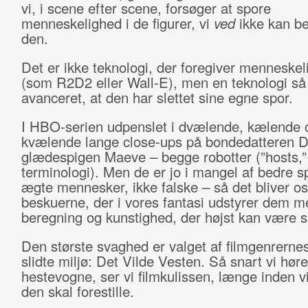
vi, i scene efter scene, forsøger at spore
menneskelighed i de figurer, vi
ved
ikke kan b
den.
Det er ikke teknologi, der foregiver menneske
(som R2D2 eller Wall-E), men en teknologi så
avanceret, at den har slettet sine egne spor.
I HBO-serien udpenslet i dvælende, kælende 
kvælende lange close-ups på bondedatteren D
glædespigen Maeve – begge robotter (”hosts,” 
terminologi). Men de er jo i mangel af bedre spi
ægte mennesker, ikke falske – så det bliver os
beskuerne, der i vores fantasi udstyrer dem m
beregning og kunstighed, der højst kan være s
Den største svaghed er valget af filmgenrerne
slidte miljø: Det Vilde Vesten. Så snart vi høre
hestevogne, ser vi filmkulissen, længe inden v
den skal forestille.