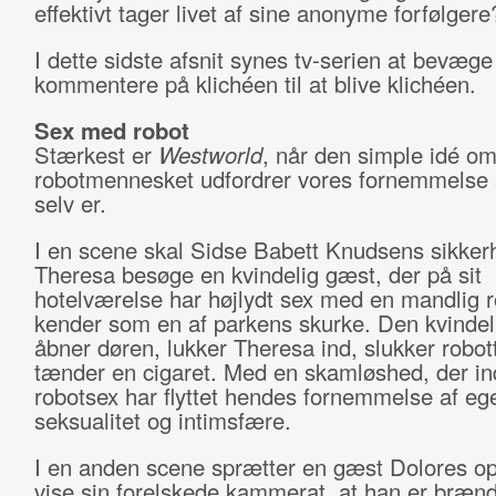
effektivt tager livet af sine anonyme forfølger
I dette sidste afsnit synes tv-serien at bevæge 
kommentere på klichéen til at blive klichéen.
Sex med robot
Stærkest er
Westworld
, når den simple idé o
robotmennesket udfordrer vores fornemmelse a
selv er.
I en scene skal Sidse Babett Knudsens sikker
Theresa besøge en kvindelig gæst, der på sit
hotelværelse har højlydt sex med en mandlig ro
kender som en af parkens skurke. Den kvinde
åbner døren, lukker Theresa ind, slukker robot
tænder en cigaret. Med en skamløshed, der ind
robotsex har flyttet hendes fornemmelse af eg
seksualitet og intimsfære.
I en anden scene sprætter en gæst Dolores op 
vise sin forelskede kammerat, at han er bræn