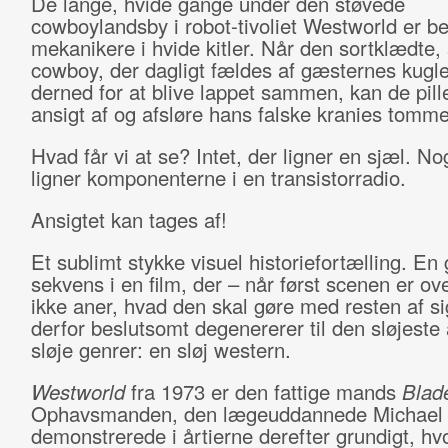
De lange, hvide gange under den støvede
cowboylandsby i robot-tivoliet Westworld er b
mekanikere i hvide kitler. Når den sortklædte,
cowboy, der dagligt fældes af gæsternes kugl
derned for at blive lappet sammen, kan de pill
ansigt af og afsløre hans falske kranies tomm
Hvad får vi at se? Intet, der ligner en sjæl. No
ligner komponenterne i en transistorradio.
Ansigtet kan tages af!
Et sublimt stykke visuel historiefortælling. En 
sekvens i en film, der – når først scenen er ov
ikke aner, hvad den skal gøre med resten af si
derfor beslutsomt degenererer til den sløjeste 
sløje genrer: en sløj western.
Westworld
fra 1973 er den fattige mands
Blad
Ophavsmanden, den lægeuddannede Michael 
demonstrerede i årtierne derefter grundigt, hv