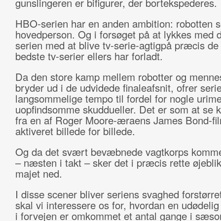
gunslingeren er bifigurer, der bortekspederes.
HBO-serien har en anden ambition: robotten 
hovedperson. Og i forsøget på at lykkes med d
serien med at blive tv-serie-agtigpå præcis de
bedste tv-serier ellers har forladt.
Da den store kamp mellem robotter og menne
bryder ud i de udvidede finaleafsnit, ofrer serie
langsommelige tempo til fordel for nogle urime
uopfindsomme skuddueller. Det er som at se k
fra en af Roger Moore-æraens James Bond-fil
aktiveret billede for billede.
Og da det svært bevæbnede vagtkorps komme
– næsten i takt – sker det i præcis rette øjeblik 
majet ned.
I disse scener bliver seriens svaghed forstørre
skal vi interessere os for, hvordan en udødelig
i forvejen er omkommet et antal gange i sæs