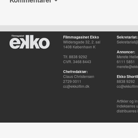
Filmmagasinet Ekko
Sekretariat:
Wildersgade 32, 2. sal
Sekretariat@
1408 København K
Annoncer:
Tlf. 8838 9292
Merete Hell
CVR. 3468 8443
6111 5851
merete@ekko
Chefredaktør:
Claus Christensen
Ekko Shortli
2729 0011
8838 9292
cc@ekkofilm.dk
cc@ekkofilm
Artikler og i
indekseres u
distribueres