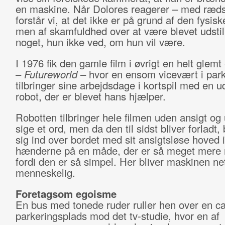
en maskine. Når Dolores reagerer – med ræds
forstår vi, at det ikke er på grund af den fysis
men af skamfuldhed over at være blevet udstil
noget, hun ikke ved, om hun vil være.
I 1976 fik den gamle film i øvrigt en helt glemt 
–
Futureworld
– hvor en ensom vicevært i par
tilbringer sine arbejdsdage i kortspil med en u
robot, der er blevet hans hjælper.
Robotten tilbringer hele filmen uden ansigt og
sige et ord, men da den til sidst bliver forladt,
sig ind over bordet med sit ansigtsløse hoved i
hænderne på en måde, der er så meget mere 
fordi den er så simpel. Her bliver maskinen ne
menneskelig.
Foretagsom egoisme
En bus med tonede ruder ruller hen over en cal
parkeringsplads mod det tv-studie, hvor en af