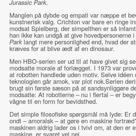
Jurassic Park
.
Manglen på dybde og empati var næppe et bev
kunstnerisk valg. Crichton var bare en ringe ins
modsat Spielberg, der simpelthen er så infamt
han ikke kan undgå at give hovedpersonerne 
Park
langt mere personlighed end, hvad der st
kræves for at blive ædt af en dinosaur.
Men HBO-serien ser ud til at have givet sig se
modsatte morale af forlægget. I 1973 var prov
at robotten handlede uden motiv. Selve idéen 
teknologien går amok, var plot nok.Serien der
brugt sin første sæson på at sandsynliggøre d
modsatte: At robotterne – nu i flertal – er begy
vågne til en form for bevidsthed.
Det simple filosofiske spørgsmål må lyde: Er 
ondt – amoralsk – at gøre en maskine fortræd
maskinen aldrig lader os i tvivl om, at den er 
maskine, er svaret vel nej.