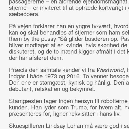
passagererne – en aldrende ejendomsmagnat o
stjerne – er inviteret til at optræde kortvarigt i 
sæbeopera.
På vejen forklarer han en yngre tv-vært, hvord
kan og skal behandles af stjerner som ham sel
them by the pussy!”Så glider busdøren op. Pa
bliver modtaget af en kvinde, hvis skønhed de
diskuteret, og de to mænd kigger afmålt i det
der har afsløret dem.
Præcis den samtale kender vi fra
Westworld
, 
indgår i både 1973 og 2016. To venner besøge
Den ene er stamgæst, kynisk og hånlig. Den 
debutant, retskaffen og bekymret.
Stamgæsten tager ingen hensyn til robotterne
kunden. Han lyder som Trump, for hvem alt, h
præsenteres for, ligner rekvisitter i hans liv.
Skuespilleren Lindsay Lohan må være god i s