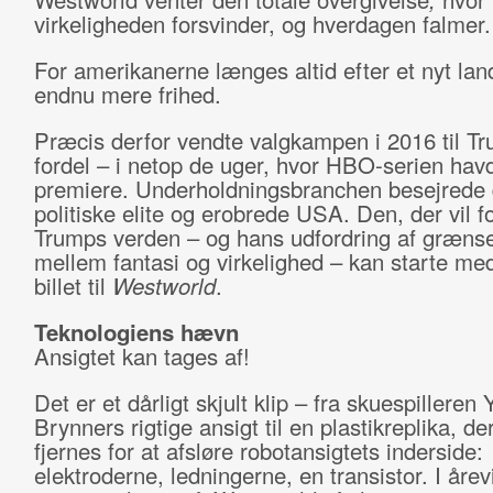
virkeligheden forsvinder, og hverdagen falmer
For amerikanerne længes altid efter et nyt la
endnu mere frihed.
Præcis derfor vendte valgkampen i 2016 til T
fordel – i netop de uger, hvor HBO-serien hav
premiere. Underholdningsbranchen besejrede
politiske elite og erobrede USA. Den, der vil f
Trumps verden – og hans udfordring af græns
mellem fantasi og virkelighed – kan starte med
billet til
Westworld
.
Teknologiens hævn
Ansigtet kan tages af!
Det er et dårligt skjult klip – fra skuespilleren 
Brynners rigtige ansigt til en plastikreplika, de
fjernes for at afsløre robotansigtets inderside:
elektroderne, ledningerne, en transistor. I årevi