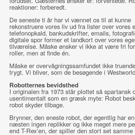
forudset. Gæsternes ønsker er: forventede. R
reaktioner: forberedt.
De seneste ti år har vi vænnet os til at kunne
rekonstruere vores liv ud fra lister over vores 
telefonopkald, bankudskrifter, emails, fotograf
digitale spor former et landkort over vores eg
tilværelse. Måske ønsker vi ikke at være fri for 
roller, men at finde én.
Måske er overvågningssamfundet ikke truend
trygt. Vi bliver, som de besøgende i Westworld
Robotternes bevidsthed
I originalen fra 1973 står plottet så spartansk 
usentimentalt som en græsk myte: Robot bes
robot skyder tilbage.
Brynner, den eneste robot, der egentlig har en 
næsten ingen replikker og ikke meget mere pe
end T-Rex’en, der spiller den stort set samme f