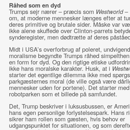
Råhed som en dyd
Trumps sejr nærer – præcis som
Westworld
– 
om, at moderne mennesker længes efter at tur
deres primitive og brutale sider. Måske var v
ikke alene skuffede over Clinton-parrets betyd
synderegister, men dødtrætte af deres påståe
Midt i USA’s overforbrug af poleret, undvigen
moralisme begyndte Trumps råhed simpelthen 
en form for dyd. Og den rigtige etiske udfordri
ikke hans moralske karakter. Husk, at i
Westw
starter det egentlige dilemma ikke med spørg
parkgæsternes moral (de ville også være dårli
mennesker uden for portene). Det starter med
robotparken som et billede på samfundet.
Det, Trump beskriver i luksusbussen, er Amer
hans egen personlige forlystelsespark. Hans 
sikrer ham rollen som gæsten, hvis behov er
udgangspunktet for situationen, og som dereft