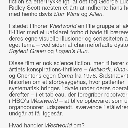
fiction så eftertrykkeligt, at det tog George Lu
Ridley Scott næsten et årti at indhente hans 
med henholdsvis
Star Wars
og
Alien
.
I stedet tilhører
Westworld
en lille gruppe af a
fi-titler med et uafklaret forhold både til bæree
deres egne visuelle illusioner og seriøsiteten a
eget tema
–
ved siden af charmeforladte dyst
Soylent Green
og
Logan’s Run
.
Disse film er nok science fiction, men tilhører
årtiets konspirations-thrillere –
Network
,
Kina
og Crichtons egen
Coma
fra 1978. Sidstnævnt
historien om et storbysygehus, hvor patienter
systematisk bringes i dvale under deres operat
derefter – i et tableau, der foregriber robotvæ
i HBO’s
Westworld
– at blive opbevaret som ufr
organdonorer: udspændt, svævende i stålwirer
undgår at få liggesår.
Hvad handler
Westworld
om?