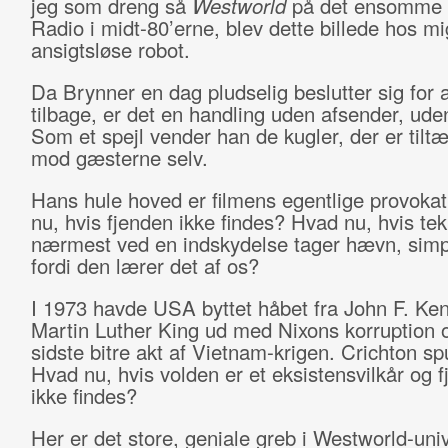
jeg som dreng så
Westworld
på det ensomme
Radio i midt-80’erne, blev dette billede hos mi
ansigtsløse robot.
Da Brynner en dag pludselig beslutter sig for 
tilbage, er det en handling uden afsender, ude
Som et spejl vender han de kugler, der er tilt
mod gæsterne selv.
Hans hule hoved er filmens egentlige provoka
nu, hvis fjenden ikke findes? Hvad nu, hvis te
nærmest ved en indskydelse tager hævn, simp
fordi den lærer det af os?
I 1973 havde USA byttet håbet fra John F. Ke
Martin Luther King ud med Nixons korruption 
sidste bitre akt af Vietnam-krigen. Crichton sp
Hvad nu, hvis volden er et eksistensvilkår og 
ikke findes?
Her er det store, geniale greb i Westworld-univ