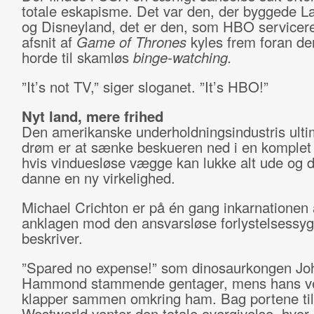
totale eskapisme. Det var den, der byggede L
og Disneyland, det er den, som HBO servicere
afsnit af
Game of Thrones
kyles frem foran de
horde til skamløs
binge-watching.
”It’s not TV,” siger sloganet. ”It’s HBO!”
Nyt land, mere frihed
Den amerikanske underholdningsindustris ulti
drøm er at sænke beskueren ned i en komplet i
hvis vinduesløse vægge kan lukke alt ude og
danne en ny virkelighed.
Michael Crichton er på én gang inkarnationen 
anklagen mod den ansvarsløse forlystelsessyg
beskriver.
”Spared no expense!” som dinosaurkongen Jo
Hammond stammende gentager, mens hans v
klapper sammen omkring ham. Bag portene til
Westworld venter den totale overgivelse
,
hvor