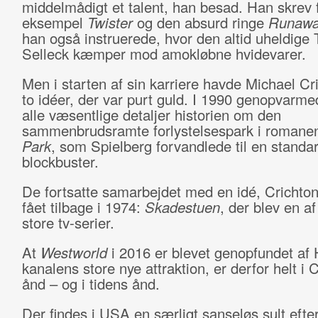
middelmådigt et talent, han besad. Han skrev 
eksempel
Twister
og den absurd ringe
Runawa
han også instruerede, hvor den altid uheldige
Selleck kæmper mod amokløbne hvidevarer.
Men i starten af sin karriere havde Michael Cr
to idéer, der var purt guld. I 1990 genopvarme
alle væsentlige detaljer historien om den
sammenbrudsramte forlystelsespark i roman
Park
, som Spielberg forvandlede til en stand
blockbuster.
De fortsatte samarbejdet med en idé, Crichto
fået tilbage i 1974:
Skadestuen
, der blev en a
store tv-serier.
At
Westworld
i 2016 er blevet genopfundet a
kanalens store nye attraktion, er derfor helt i 
ånd – og i tidens ånd.
Der findes i USA en særligt sanseløs sult efte