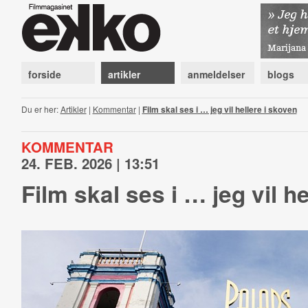
forside
artikler
anmeldelser
blogs
Du er her:
Artikler
|
Kommentar
|
Film skal ses i … jeg vil hellere i skoven
KOMMENTAR
24. FEB. 2026 | 13:51
Film skal ses i … jeg vil h