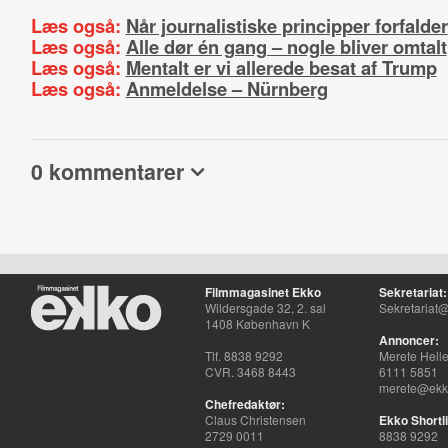
Læs også:
Når journalistiske principper forfalder
Læs også:
Alle dør én gang – nogle bliver omtalt
Læs også:
Mentalt er vi allerede besat af Trump
Læs også:
Anmeldelse – Nürnberg
0 kommentarer
Filmmagasinet Ekko
Sekretariat:
Wildersgade 32, 2. sal
Sekretariat@
1408 København K
Annoncer:
Tlf. 8838 9292
Merete Hell
CVR. 3468 8443
6111 5851
merete@ekko
Chefredaktør:
Claus Christensen
Ekko Shortli
2729 0011
8838 9292