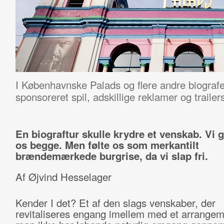
I Københavnske Palads og flere andre biograf
sponsoreret spil, adskillige reklamer og trailers
En biograftur skulle krydre et venskab. Vi
os begge. Men følte os som merkantilt
brændemærkede burgrise, da vi slap fri.
Af Øjvind Hesselager
Kender I det? Et af den slags venskaber, der
revitaliseres engang imellem med et arrangeme