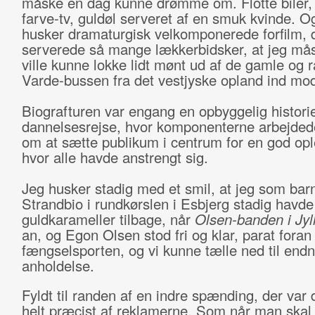
måske en dag kunne drømme om. Flotte biler, 
farve-tv, guldøl serveret af en smuk kvinde. O
husker dramaturgisk velkomponerede forfilm, d
serverede så mange lækkerbidsker, at jeg må
ville kunne lokke lidt mønt ud af de gamle og 
Varde-bussen fra det vestjyske opland ind mo
Biografturen var engang en opbyggelig histori
dannelsesrejse, hvor komponenterne arbejd
om at sætte publikum i centrum for en god opl
hvor alle havde anstrengt sig.
Jeg husker stadig med et smil, at jeg som barn
Strandbio i rundkørslen i Esbjerg stadig havde
guldkarameller tilbage, når
Olsen-banden i Jyl
an, og Egon Olsen stod fri og klar, parat foran
fængselsporten, og vi kunne tælle ned til end
anholdelse.
Fyldt til randen af en indre spænding, der var 
helt præcist af reklamerne. Som når man skal 