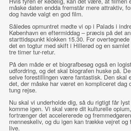
Hvis fyren er kedelig, kan det være, at filmen 
måske daten endda fremstår mere attraktiv, fo
dog havde valgt en god film.
Således opmuntret mødte vi op i Palads i indr
København en eftermiddag – præcis på det a
starttidspunkt klokken 15.30. For overtegnede
det en togtur med skift i Hillerød og en samlet 
tre timer tur-retur.
På den måde er et biografbesøg også en logist
udfordring, og det skal biografen huske på. De
selve forestillingen være fantastisk. Den skal 
det, der måske har været en kompliceret dag o
tung rejse.
Nu skal vi underholde dig, så du rigtigt får lyst t
komme igen. Vi skal være dit kulturelle opium
fortrænger det accelererede og fremmedgøre
menneskeliv, og du igen kan trække vejret og f
live.