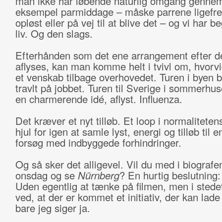
man ikke har løbende naturlig omgang gennem
eksempel parmiddage – måske parrene ligefr
opløst eller på vej til at blive det – og vi har b
liv. Og den slags.
Efterhånden som det ene arrangement efter d
aflyses, kan man komme helt i tvivl om, hvorvi
et venskab tilbage overhovedet. Turen i byen bl
travlt på jobbet. Turen til Sverige i sommerhuse
en charmerende idé, aflyst. Influenza.
Det kræver et nyt tilløb. Et loop i normalitetens
hjul for igen at samle lyst, energi og tilløb til e
forsøg med indbyggede forhindringer.
Og så sker det alligevel. Vil du med i biografe
onsdag og se
Nürnberg
? En hurtig beslutning:
Uden egentlig at tænke på filmen, men i stede
ved, at der er kommet et initiativ, der kan lade
bare jeg siger ja.