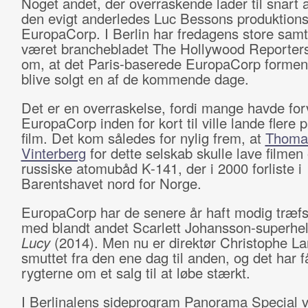
Noget andet, der overraskende lader til snart at
den evigt anderledes Luc Bessons produktion
EuropaCorp. I Berlin har fredagens store sa
været branchebladet The Hollywood Reporters 
om, at det Paris-baserede EuropaCorp formentl
blive solgt en af de kommende dage.
Det er en overraskelse, fordi mange havde forv
EuropaCorp inden for kort til ville lande flere
film. Det kom således for nylig frem, at
Thoma
Vinterberg
for dette selskab skulle lave filme
russiske atomubåd K-141, der i 2000 forliste i
Barentshavet nord for Norge.
EuropaCorp har de senere år haft modig træf
med blandt andet Scarlett Johansson-superhe
Lucy
(2014). Men nu er direktør Christophe L
smuttet fra den ene dag til anden, og det har f
rygterne om et salg til at løbe stærkt.
I Berlinalens sideprogram Panorama Special v