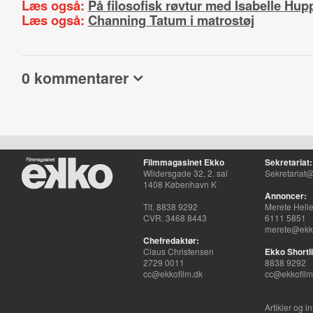
Læs også:
På filosofisk røvtur med Isabelle Hup
Læs også:
Channing Tatum i matrostøj
0 kommentarer
Filmmagasinet Ekko
Sekretariat:
Wildersgade 32, 2. sal
Sekretariat@
1408 København K
Annoncer:
Tlf. 8838 9292
Merete Hell
CVR. 3468 8443
6111 5851
merete@ekko
Chefredaktør:
Claus Christensen
Ekko Shortli
2729 0011
8838 9292
cc@ekkofilm.dk
cc@ekkofilm
Artikler og i