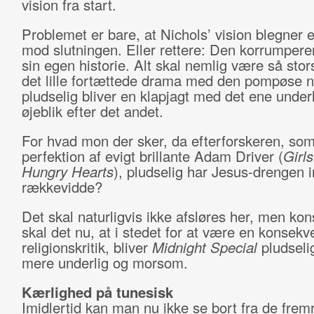
vision fra start.
Problemet er bare, at Nichols’ vision blegner 
mod slutningen. Eller rettere: Den korrumperer
sin egen historie. Alt skal nemlig være så stors
det lille fortættede drama med den pompøse n
pludselig bliver en klapjagt med det ene underli
øjeblik efter det andet.
For hvad mon der sker, da efterforskeren, som s
perfektion af evigt brillante Adam Driver (
Girls
Hungry Hearts
), pludselig har Jesus-drengen i
rækkevidde?
Det skal naturligvis ikke afsløres her, men kon
skal det nu, at i stedet for at være en konsekv
religionskritik, bliver
Midnight Special
pludseli
mere underlig og morsom.
Kærlighed på tunesisk
Imidlertid kan man nu ikke se bort fra de fre