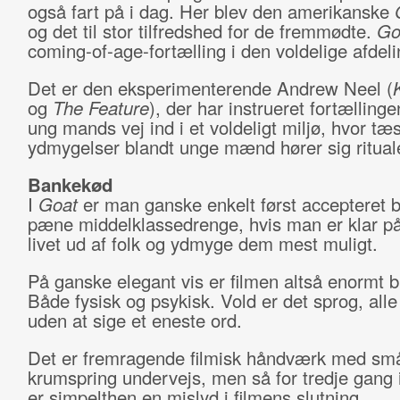
også fart på i dag. Her blev den amerikanske
og det til stor tilfredshed for de fremmødte.
Go
coming-of-age-fortælling i den voldelige afdeli
Det er den eksperimenterende Andrew Neel (
og
The Feature
), der har instrueret fortælling
ung mands vej ind i et voldeligt miljø, hvor tæ
ydmygelser blandt unge mænd hører sig ritualer
Bankekød
I
Goat
er man ganske enkelt først accepteret b
pæne middelklassedrenge, hvis man er klar p
livet ud af folk og ydmyge dem mest muligt.
På ganske elegant vis er filmen altså enormt b
Både fysisk og psykisk. Vold er det sprog, alle
uden at sige et eneste ord.
Det er fremragende filmisk håndværk med små 
krumspring undervejs, men så for tredje gang 
er simpelthen en mislyd i filmens slutning.