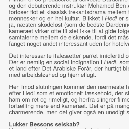
og den debuterende instruktør Mohamed Ben A
forløser flot et klassisk trekantsdrama mellem 
mennesker og en hel kultur. Blikket i
Hedi
er s
ja, næsten skødeløst (som de bedste Dardenne
kameraet virker ofte til slet ikke til at gide føl
samtalerne mellem de elskende, fordi det mås
fanget noget andet interessant uden for hotelv
Det interessante italesætter parret imidlertid o
Der er nemlig en social indignation i
Hedi
, som
et land efter Det Arabiske Forår, der hurtigt ble
med arbejdsløshed og hjerneflugt.
Hen imod slutningen kommer den nærmeste fa
efter Hedi som et emotionelt tæskehold, der s
ham om ret og rimeligt, og herfra slingrer film
fortælling mere end kameraet. Det er på man
charmerende, men det giver også en unødigt støj
Lukker Bessons selskab?