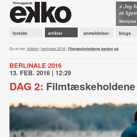
forside
artikler
anmeldelser
blogs
Du er her:
Artikler
|
berlinale 2016
|
Filmtæskeholdene banker på
BERLINALE 2016
13. FEB. 2016 | 12:29
DAG 2:
Filmtæskeholdene 