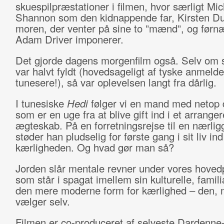
skuespilpræstationer i filmen, hvor særligt Mic
Shannon som den kidnappende far, Kirsten D
moren, der venter på sine to ”mænd”, og førn
Adam Driver imponerer.
Det gjorde dagens morgenfilm også. Selv om 
var halvt fyldt (hovedsageligt af tyske anmelde
tunesere!), så var oplevelsen langt fra dårlig.
I tunesiske
Hedi
følger vi en mand med netop 
som er en uge fra at blive gift ind i et arranger
ægteskab. På en forretningsrejse til en nærli
støder han pludselig for første gang i sit liv ind
kærligheden. Og hvad gør man så?
Jorden slår mentale revner under vores hoved
som står i spagat imellem sin kulturelle, famil
den mere moderne form for kærlighed – den,
vælger selv.
Filmen er co-produceret af selveste Dardenne