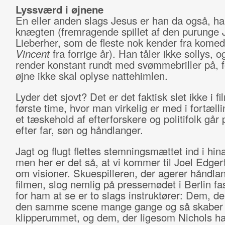
Lyssværd i øjnene
En eller anden slags Jesus er han da også, h
knægten (fremragende spillet af den purunge
Lieberher, som de fleste nok kender fra kome
Vincent
fra forrige år). Han tåler ikke sollys, o
render konstant rundt med svømmebriller på, f
øjne ikke skal oplyse nattehimlen.
Lyder det sjovt? Det er det faktisk slet ikke i f
første time, hvor man virkelig er med i fortælli
et tæskehold af efterforskere og politifolk går 
efter far, søn og håndlanger.
Jagt og flugt flettes stemningsmættet ind i hin
men her er det så, at vi kommer til Joel Edger
om visioner. Skuespilleren, der agerer håndlan
filmen, slog nemlig på pressemødet i Berlin fas
for ham at se er to slags instruktører: Dem, de
den samme scene mange gange og så skaber f
klipperummet, og dem, der ligesom Nichols ha