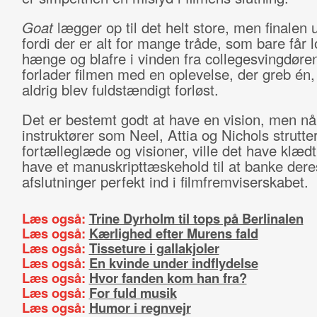
Goat
lægger op til det helt store, men finalen 
fordi der er alt for mange tråde, som bare får lo
hænge og blafre i vinden fra collegesvingdør
forlader filmen med en oplevelse, der greb é
aldrig blev fuldstændigt forløst.
Det er bestemt godt at have en vision, men nå
instruktører som Neel, Attia og Nichols strutte
fortælleglæde og visioner, ville det have klæd
have et manuskripttæskehold til at banke dere
afslutninger perfekt ind i filmfremviserskabet.
Læs også:
Trine Dyrholm til tops på Berlinalen
Læs også:
Kærlighed efter Murens fald
Læs også:
Tisseture i gallakjoler
Læs også:
En kvinde under indflydelse
Læs også:
Hvor fanden kom han fra?
Læs også:
For fuld musik
Læs også:
Humor i regnvejr