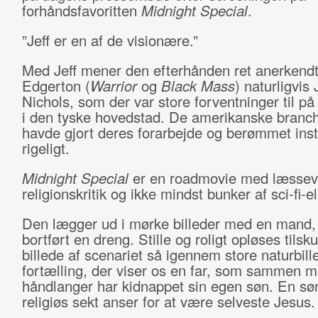
forhåndsfavoritten
Midnight Special
.
”Jeff er en af de visionære.”
Med Jeff mener den efterhånden ret anerkend
Edgerton (
Warrior
og
Black Mass
) naturligvis 
Nichols, som der var store forventninger til p
i den tyske hovedstad. De amerikanske branc
havde gjort deres forarbejde og berømmet inst
rigeligt.
Midnight Special
er en roadmovie med læssevi
religionskritik og ikke mindst bunker af sci-fi-
Den lægger ud i mørke billeder med en mand,
bortført en dreng. Stille og roligt opløses tilsk
billede af scenariet så igennem store naturbill
fortælling, der viser os en far, som sammen 
håndlanger har kidnappet sin egen søn. En sø
religiøs sekt anser for at være selveste Jesus.