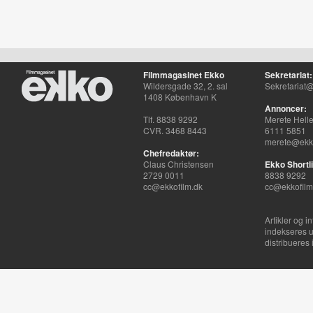
Filmmagasinet Ekko
Sekretariat:
Wildersgade 32, 2. sal
Sekretariat@
1408 København K
Annoncer:
Tlf. 8838 9292
Merete Hell
CVR. 3468 8443
6111 5851
merete@ekko
Chefredaktør:
Claus Christensen
Ekko Shortli
2729 0011
8838 9292
cc@ekkofilm.dk
cc@ekkofilm
Artikler og i
indekseres u
distribueres