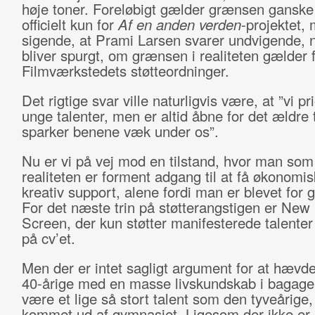
høje toner. Foreløbigt gælder grænsen ganske 
officielt kun for
Af en anden verden
-projektet,
sigende, at Prami Larsen svarer undvigende, 
bliver spurgt, om grænsen i realiteten gælder f
Filmværkstedets støtteordninger.
Det rigtige svar ville naturligvis være, at ”vi pri
unge talenter, men er altid åbne for det ældre 
sparker benene væk under os”.
Nu er vi på vej mod en tilstand, hvor man som 
realiteten er forment adgang til at få økonomis
kreativ support, alene fordi man er blevet for
For det næste trin på støtterangstigen er New
Screen, der kun støtter manifesterede talenter
på cv’et.
Men der er intet sagligt argument for at hævde
40-årige med en masse livskundskab i bagage
være et lige så stort talent som den tyveårige, 
kommet ud af gymnasiet. Ligesom der ikke er