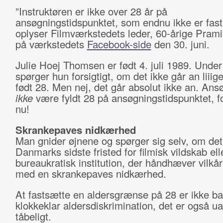
”Instruktøren er ikke over 28 år på
ansøgningstidspunktet, som endnu ikke er fastl
oplyser Filmværkstedets leder, 60-årige Prami
på værkstedets
Facebook-side
den 30. juni.
Julie Hoej Thomsen er født 4. juli 1989. Under
spørger hun forsigtigt, om det ikke går an liiig
født 28. Men nej, det går absolut ikke an. An
ikke
være fyldt 28 på ansøgningstidspunktet, f
nu!
Skrankepaves nidkærhed
Man gnider øjnene og spørger sig selv, om det
Danmarks sidste fristed for filmisk vildskab ell
bureaukratisk institution, der håndhæver vilkår
med en skrankepaves nidkærhed.
At fastsætte en aldersgrænse på 28 er ikke ba
klokkeklar aldersdiskrimination, det er også ua
tåbeligt.