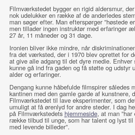
Filmværkstedet bygger en rigid aldersmur, der 
nok udelukker en række af de anderledes st
man søger efter. Man efterspørger ”høstede er
men tillader ingen instruktør med erfaringer æ
27 år, 11 måneder og 31 dage.
Ironien bliver ikke mindre, når diskriminatio
fra det værksted, der i 1970 blev oprettet for 
at give alle adgang til det dyre medie. Enhver 
kunne gå ind fra gaden og få støtte og udstyr 
alder og erfaringer.
Dengang kunne håbefulde filmspirer således 
kantinen med den gamle garde af kunstnere, d
Filmværkstedet til lave eksperimenter, som de
umuligt at få ørenlyd for andre steder. I dag h
på Filmværkstedets
hjemmeside
, at man ”har 
række tilbud til unge, som har talent og lyst til
med levende billeder”.