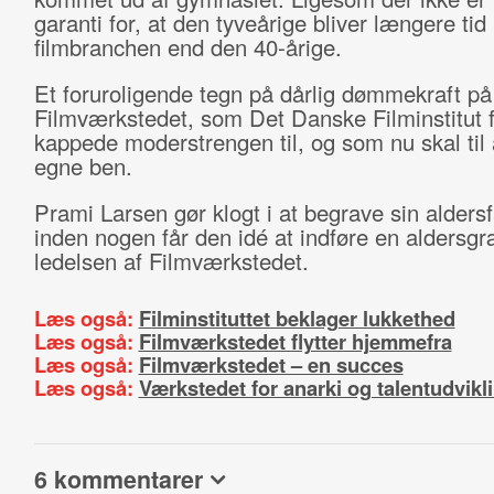
garanti for, at den tyveårige bliver længere tid 
filmbranchen end den 40-årige.
Et foruroligende tegn på dårlig dømmekraft på
Filmværkstedet, som Det Danske Filminstitut f
kappede moderstrengen til, og som nu skal til 
egne ben.
Prami Larsen gør klogt i at begrave sin alders
inden nogen får den idé at indføre en aldersgr
ledelsen af Filmværkstedet.
Læs også:
Filminstituttet beklager lukkethed
Læs også:
Filmværkstedet flytter hjemmefra
Læs også:
Filmværkstedet – en succes
Læs også:
Værkstedet for anarki og talentudvikl
6 kommentarer