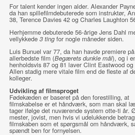
For talent kender ingen alder. Alexander Payne
da han spillefilmdebuterede som instruktør, A
38, Terence Davies 42 og Charles Laughton 5
Herhjemme debuterede 56-årige Jens Dahl m
vellykkede
3 ting
for nogle måneder siden.
Luis Bunuel var 77, da han havde premiere på 
allerbedste film (
Begærets dunkle mål
), og i e
henholdsvis 87 og 81 laver Clint Eastwood o
Allen stadig mere vitale film end de fleste af 
kolleger.
Udvikling af filmsproget
Fødekæden er baseret på den forestilling, at
filmskabelse er et håndværk, som man skal læ
tager ifølge det nuværende system otte-ti år. 
mester, jovist, men hvis vi udelukkende betrag
filmskaben som et spørgsmål om håndværk, så
spændt ben for fornyelsen.