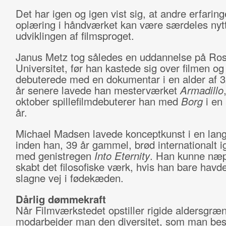
Det har igen og igen vist sig, at andre erfarin
oplæring i håndværket kan være særdeles nytt
udviklingen af filmsproget.
Janus Metz tog således en uddannelse på Ros
Universitet, før han kastede sig over filmen og
debuterede med en dokumentar i en alder af 32
år senere lavede han mesterværket
Armadillo
oktober spillefilmdebuterer han med
Borg
i en 
år.
Michael Madsen lavede konceptkunst i en lan
inden han, 39 år gammel, brød internationalt 
med genistregen
Into Eternity
. Han kunne næ
skabt det filosofiske værk, hvis han bare havde
slagne vej i fødekæden.
Dårlig dømmekraft
Når Filmværkstedet opstiller rigide aldersgræn
modarbejder man den diversitet, som man bes