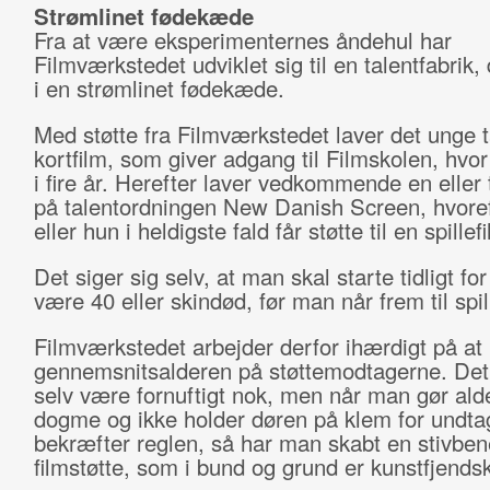
Strømlinet fødekæde
Fra at være eksperimenternes åndehul har
Filmværkstedet udviklet sig til en talentfabrik,
i en strømlinet fødekæde.
Med støtte fra Filmværkstedet laver det unge t
kortfilm, som giver adgang til Filmskolen, hvor
i fire år. Herefter laver vedkommende en eller 
på talentordningen New Danish Screen, hvore
eller hun i heldigste fald får støtte til en spillef
Det siger sig selv, at man skal starte tidligt for
være 40 eller skindød, før man når frem til spil
Filmværkstedet arbejder derfor ihærdigt på at
gennemsnitsalderen på støttemodtagerne. Det 
selv være fornuftigt nok, men når man gør alder
dogme og ikke holder døren på klem for undta
bekræfter reglen, så har man skabt en stivben
filmstøtte, som i bund og grund er kunstfjendsk