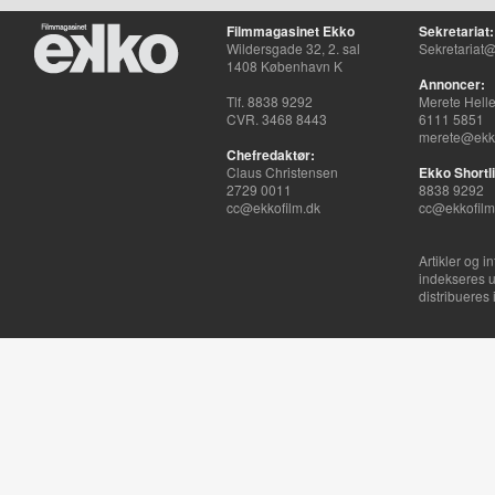
Filmmagasinet Ekko
Sekretariat:
Wildersgade 32, 2. sal
Sekretariat@
1408 København K
Annoncer:
Tlf. 8838 9292
Merete Hell
CVR. 3468 8443
6111 5851
merete@ekko
Chefredaktør:
Claus Christensen
Ekko Shortli
2729 0011
8838 9292
cc@ekkofilm.dk
cc@ekkofilm
Artikler og i
indekseres u
distribueres