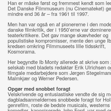
Han er måske først og fremmest kendt som le
Det Danske Filmmuseum (nu Cinemateket) g
mindre end 36 år – fra 1961 til 1997.
Men han var også en af pionererne i den mod
danske filmkritik, der i 1950’erne var dominere
teaterkritikere. Det gav mange skævheder og
populistiske kompromisser, mente den unge I
kredsen omkring Filmmuseets lille tidsskrift,
Kosmorama.
Her begyndte Ib Monty allerede at skrive som 2
selskab med bladets redaktør Erik Ulrichsen o
filmgale medarbejdere som Jørgen Stegelman
Malmkjær og Werner Pedersen.
Opgør med snobbet foragt
Velskrivende og entusiastiske vendte de sig 
dagbladsanmeldernes snobbede foragt for Ho
genrefilm, roste de bedste musicals, westerns
komedier, kanoniserede John Ford, var med-o