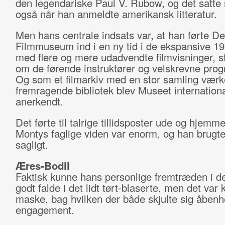
den legendariske Paul V. Rubow, og det satte 
også når han anmeldte amerikansk litteratur.
Men hans centrale indsats var, at han førte D
Filmmuseum ind i en ny tid i de ekspansive 19
med flere og mere udadvendte filmvisninger, st
om de førende instruktører og velskrevne pro
Og som et filmarkiv med en stor samling værk
fremragende bibliotek blev Museet internationa
anerkendt.
Det førte til talrige tillidsposter ude og hjemme
Montys faglige viden var enorm, og han brugt
sagligt.
Æres-Bodil
Faktisk kunne hans personlige fremtræden i de
godt falde i det lidt tørt-blaserte, men det var
maske, bag hvilken der både skjulte sig åben
engagement.