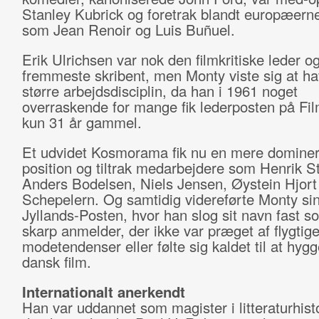
Stanley Kubrick og foretrak blandt europæern
som Jean Renoir og Luis Buñuel.
Erik Ulrichsen var nok den filmkritiske leder o
fremmeste skribent, men Monty viste sig at ha
større arbejdsdisciplin, da han i 1961 noget
overraskende for mange fik lederposten på Fi
kun 31 år gammel.
Et udvidet Kosmorama fik nu en mere domine
position og tiltrak medarbejdere som Henrik S
Anders Bodelsen, Niels Jensen, Øystein Hjort
Schepelern. Og samtidig videreførte Monty sin f
Jyllands-Posten, hvor han slog sit navn fast s
skarp anmelder, der ikke var præget af flygtig
modetendenser eller følte sig kaldet til at hyg
dansk film.
Internationalt anerkendt
Han var uddannet som magister i litteraturhist