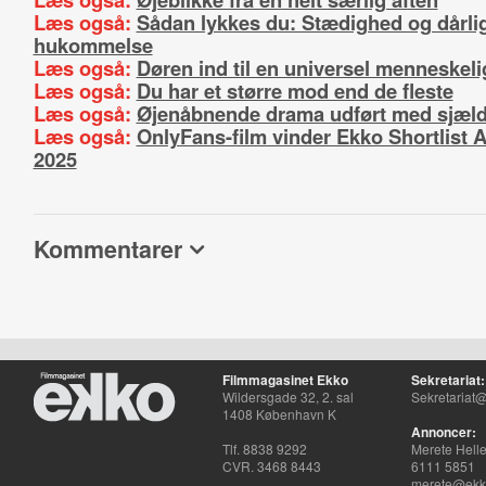
Læs også:
Sådan lykkes du: Stædighed og dårli
hukommelse
Læs også:
Døren ind til en universel menneskel
Læs også:
Du har et større mod end de fleste
Læs også:
Øjenåbnende drama udført med sjæld
Læs også:
OnlyFans-film vinder Ekko Shortlist 
2025
Kommentarer
Filmmagasinet Ekko
Sekretariat:
Wildersgade 32, 2. sal
Sekretariat@
1408 København K
Annoncer:
Tlf. 8838 9292
Merete Hell
CVR. 3468 8443
6111 5851
merete@ekko