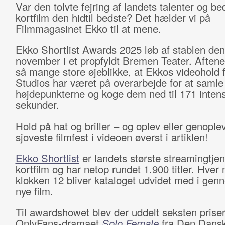
Var den tolvte fejring af landets talenter og be
kortfilm den hidtil bedste? Det hælder vi på
Filmmagasinet Ekko til at mene.
Ekko Shortlist Awards 2025 løb af stablen den
november i et propfyldt Bremen Teater. Aften
så mange store øjeblikke, at Ekkos videohold f
Studios har været på overarbejde for at samle
højdepunkterne og koge dem ned til 171 inten
sekunder.
Hold på hat og briller – og oplev eller genople
sjoveste filmfest i videoen øverst i artiklen!
Ekko Shortlist
er landets største streamingtjen
kortfilm og har netop rundet 1.900 titler. Hve
klokken 12 bliver kataloget udvidet med i genn
nye film.
Til awardshowet blev der uddelt seksten priser
OnlyFans-dramaet
Solo Female
fra Den Dans