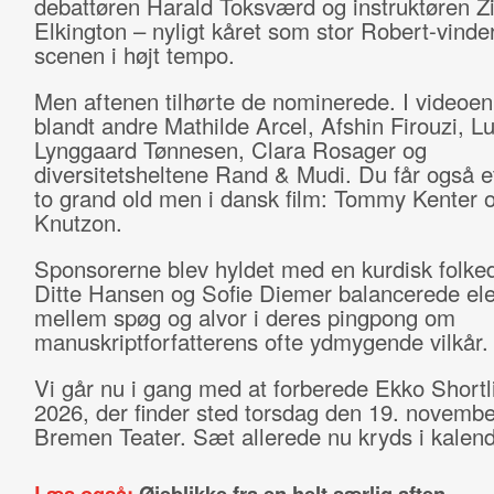
debattøren Harald Toksværd og instruktøren Zi
Elkington – nyligt kåret som stor Robert-vinde
scenen i højt tempo.
Men aftenen tilhørte de nominerede. I videoe
blandt andre Mathilde Arcel, Afshin Firouzi, L
Lynggaard Tønnesen, Clara Rosager og
diversitetsheltene Rand & Mudi. Du får også et
to grand old men i dansk film: Tommy Kenter 
Knutzon.
Sponsorerne blev hyldet med en kurdisk folke
Ditte Hansen og Sofie Diemer balancerede el
mellem spøg og alvor i deres pingpong om
manuskriptforfatterens ofte ydmygende vilkår.
Vi går nu i gang med at forberede Ekko Shortl
2026, der finder sted torsdag den 19. novembe
Bremen Teater. Sæt allerede nu kryds i kalen
Læs også:
Øjeblikke fra en helt særlig aften