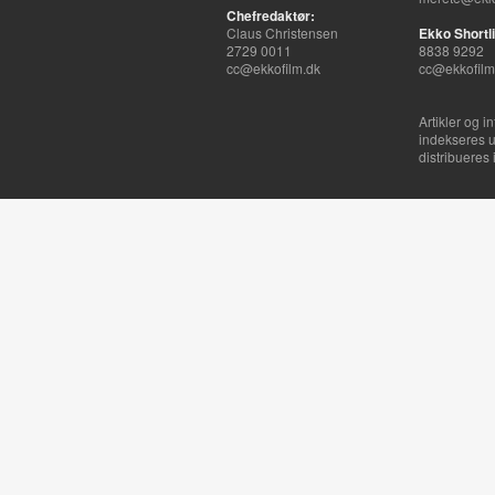
Chefredaktør:
Claus Christensen
Ekko Shortli
2729 0011
8838 9292
cc@ekkofilm.dk
cc@ekkofilm
Artikler og i
indekseres u
distribueres