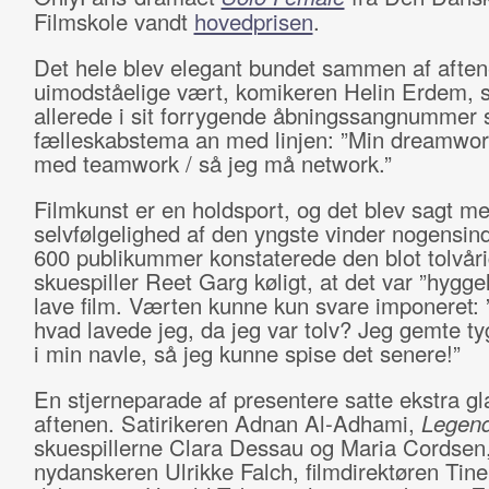
Filmskole vandt
hovedprisen
.
Det hele blev elegant bundet sammen af afte
uimodståelige vært, komikeren Helin Erdem,
allerede i sit forrygende åbningssangnummer s
fælleskabstema an med linjen: ”Min dreamwor
med teamwork / så jeg må network.”
Filmkunst er en holdsport, og det blev sagt me
selvfølgelighed af den yngste vinder nogensin
600 publikummer konstaterede den blot tolvår
skuespiller Reet Garg køligt, at det var ”hyggel
lave film. Værten kunne kun svare imponeret: 
hvad lavede jeg, da jeg var tolv? Jeg gemte 
i min navle, så jeg kunne spise det senere!”
En stjerneparade af presentere satte ekstra g
aftenen. Satirikeren Adnan Al-Adhami,
Legen
skuespillerne Clara Dessau og Maria Cordsen
nydanskeren Ulrikke Falch, filmdirektøren Tine