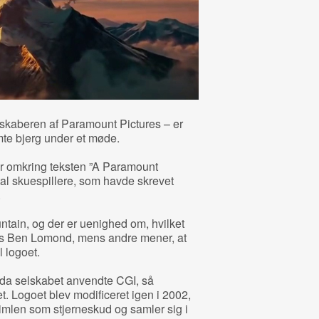
kaberen af Paramount Pictures – er
ømte bjerg under et møde.
ner omkring teksten ”A Paramount
ntal skuespillere, som havde skrevet
.
tain, og der er uenighed om, hvilket
ahs Ben Lomond, mens andre mener, at
l logoet.
 da selskabet anvendte CGI, så
et. Logoet blev modificeret igen i 2002,
imlen som stjerneskud og samler sig i