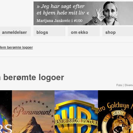
anmeldelser
blogs
om ekko
shop
 fem berømte logoer
m berømte logoer
Foto | Divers