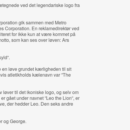
etegnede ved det legendariske logo fra
rporation gik sammen med Metro
es Corporation. En reklamedirektør ved
iteret for ikke kun at være kommet på
otto, som kan ses over løven: Ars
kyld”.
e en løve grundet kærligheden til sit
hvis atletikholds kælenavn var ”The
yv løver til det ikoniske logo, og selv om
er gået under navnet ”Leo the Lion”, er
øve, der hedder Leo. Den seks andre
ner og George.