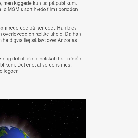
ke, men kiggede kun ud på publikum.
 alle MGM’s sort-hvide film i perioden
 som regerede på lærredet. Han blev
an overlevede en række uheld. Da han
om heldigvis fløj så lavt over Arizonas
ke og det officielle selskab har formået
ublikum. Det er et af verdens mest
e logoer.