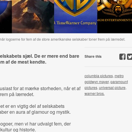
når logoerne for fem af de store amerikanske selskaber toner frem på lærredet.
elskabets sjæl. De er
mere end bare
Share this
em af de mest kendte.
columbia pictures
,
metro
goldwyn mayer
,
paramount
siast for at mærke storheden, når et af
pictures
,
universal picture
,
frem på lærredet.
warner bros.
t er en vigtig del af selskabets
kaber en aura af glamour og mystik.
goer, men vi har udvalgt fem, der
ltur og historie.