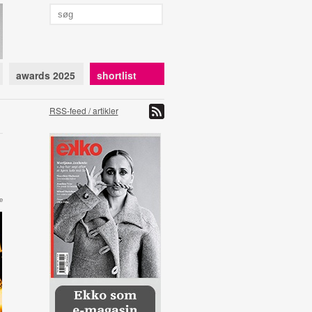
awards 2025
shortlist
RSS-feed / artikler
e