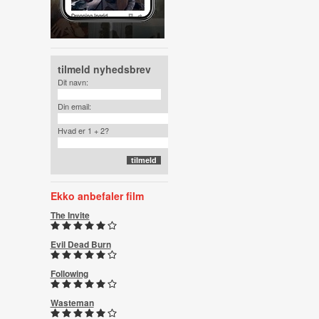
tilmeld nyhedsbrev
Dit navn:
Din email:
Hvad er 1 + 2?
Ekko anbefaler film
The Invite
Evil Dead Burn
Following
Wasteman