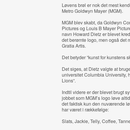
Løvens brøl er nok det mest kend
Metro Goldwyn Mayer (MGM).
MGM blev skabt, da Goldwyn Co
Pictures og Louis B Mayer Pictur
navn Howard Dietz er blevet kred
det berømte logo, men også det m
Gratia Artis.
Det betyder ”kunst for kunstens s
Det siges, at Dietz valgte at brug
universitet Columbia University, 
Lions”.
Indtil videre er der blevet brugt s
jobbet som MGM’s logo løve altid 
det faktisk kun den nuværende l
har været i rækkefølge:
Slats, Jackie, Telly, Coffee, Tan