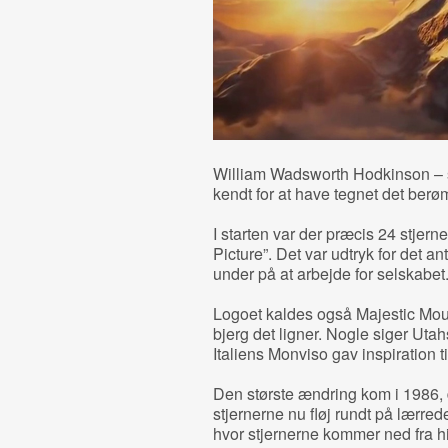
William Wadsworth Hodkinson – s
kendt for at have tegnet det ber
I starten var der præcis 24 stjer
Picture”. Det var udtryk for det a
under på at arbejde for selskabet
Logoet kaldes også Majestic Moun
bjerg det ligner. Nogle siger Ut
Italiens Monviso gav inspiration ti
Den største ændring kom i 1986,
stjernerne nu fløj rundt på lærred
hvor stjernerne kommer ned fra h