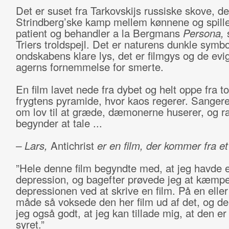
Det er suset fra Tarkovskijs russiske skove, d
Strindberg’ske kamp mellem kønnene og spill
patient og behandler a la Bergmans
Persona,
s
Triers troldspejl. Det er naturens dunkle symb
ondskabens klare lys, det er filmgys og de evi
agerns fornemmelse for smerte.
En film lavet nede fra dybet og helt oppe fra t
frygtens pyramide, hvor kaos regerer. Sanger
om lov til at græde, dæmonerne huserer, og 
begynder at tale ...
– Lars,
Antichrist
er en film, der kommer fra et
”Hele denne film begyndte med, at jeg havde 
depression, og bagefter prøvede jeg at kæmpe
depressionen ved at skrive en film. På en elle
måde så voksede den her film ud af det, og de
jeg også godt, at jeg kan tillade mig, at den er
syret.”