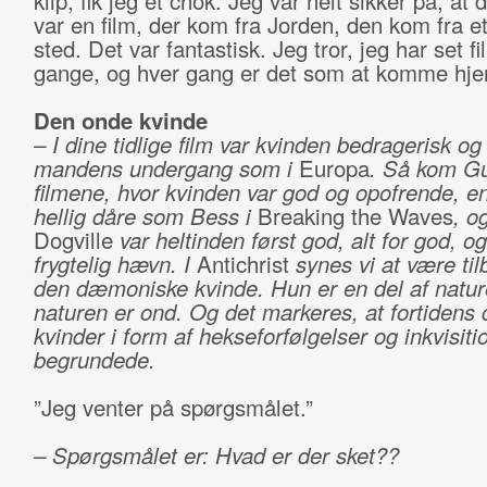
klip, fik jeg et chok. Jeg var helt sikker på, at 
var en film, der kom fra Jorden, den kom fra et
sted. Det var fantastisk. Jeg tror, jeg har set 
gange, og hver gang er det som at komme hje
Den onde kvinde
– I dine tidlige film var kvinden bedragerisk og 
mandens undergang som i
Europa
. Så kom Gu
filmene, hvor kvinden var god og opofrende, e
hellig dåre som Bess i
Breaking the Waves
, o
Dogville
var heltinden først god, alt for god, o
frygtelig hævn. I
Antichrist
synes vi at være ti
den dæmoniske kvinde. Hun er en del af natur
naturen er ond. Og det markeres, at fortidens 
kvinder i form af hekseforfølgelser og inkvisitio
begrundede.
”Jeg venter på spørgsmålet.”
– Spørgsmålet er: Hvad er der sket??