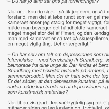
– Du har jo altid sat pris på forhindringer?
”Ja, og – kan du sige – så fik jeg dem, også i 
forstand, men det at løbe rundt som en gal m
kameraet anser jeg stadig for meget vigtigt, fo
måde man bevæger det håndholdte kameraet b
meget meget stor del af filmen, og den kendsg
man med kameraet er så tæt på skuespillerne,
en meget vigtig ting. Det er ærgerligt.”
– Du har selv om talt om depressionen som di
infernokrise – med henvisning til Strindberg, 
beundrede fra dine unge år. Der findes et berø
Strindberg med hovedet hvilende på armene, m
sammenbruddet. Men det er ham selv, der tog b
Er det sådan, at den depressive kunstner på en
anden måde kan træde ud af depressionen og
som kunstnerisk materiale?
”Ja, til en vis grad. Jeg var frygtelig syg for et
måneder siden og jeg kastede op, frygteligt, 