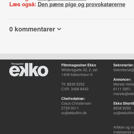
Læs også:
Den pæne pige og provokatørerne
0 kommentarer
Filmmagasinet Ekko
Sekretariat:
Wildersgade 32, 2. sal
Sekretariat@
1408 København K
Annoncer:
Tlf. 8838 9292
Merete Hell
CVR. 3468 8443
6111 5851
merete@ekko
Chefredaktør:
Claus Christensen
Ekko Shortli
2729 0011
8838 9292
cc@ekkofilm.dk
cc@ekkofilm
Artikler og i
indekseres u