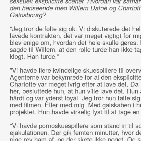
seksuelt eksplicitte scener. Hvordan var samar
den henseende med Willem Dafoe og Charlott
Gainsbourg?
”Jeg tror de følte sig ok. Vi diskuterede det hel
lavede kontrakten, det var meget vigtigt for mi
blev enige om, hvordan det hele skulle gøres.
sagde til Willem, at den rolle turde han ikke t
klogt. Han turde.”
”Vi havde flere kvindelige skuespillere til overv
Agenterne var bekymrede for al den eksplicitt
Charlotte var meget ivrig efter at lave det. Da
her, besluttede hun, at hun ville lave det. Hun
hårdt og var yderst loyal. Jeg tror hun følte si
med filmen. Eller med mig. Med galskaben i h
projektet. Hun havde virkelig lyst til at tage en
”Vi havde pornoskuespillere som stand in til 
ejakulationen. Der gik femten minutter, hvor d
pige rev ham af, og der skete ikke noget. Og s