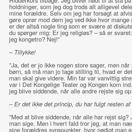
Ridderkors tilbage. Jeg bliver nødt til at stå på
holdninger, som jeg dog trods alt alligevel del
mine forældre. Selv om jeg har forsøgt at afv
gøre oprør mod dem jeg ved ikke hvor mange 
er der altså nogle ting som er svære at diskute
du spørger mig: Er jeg religiøs? – så er svaret:
jeg kongetro? Nej!”
– Tillykke!
”Ja, det er jo ikke nogen store sager, men når
børn, så må man jo tage stilling til, hvad er det
man skal give videre. Min far var vanvittig stre
var i Det Kongelige Teater og Kongen kom ind.
jeg blive siddende, når alle andre rejste sig op.
– Er det ikke det princip, du har fulgt resten af 
”Med at blive siddende, når alle har rejst sig? 
man sige. Men i hvert fald tror jeg, at man næ
sine forældres synspunkter, hvor nødigt man en