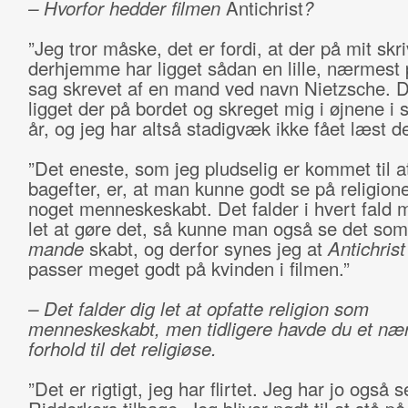
– Hvorfor hedder filmen
Antichrist
?
”Jeg tror måske, det er fordi, at der på mit skr
derhjemme har ligget sådan en lille, nærmest 
sag skrevet af en mand ved navn Nietzsche. 
ligget der på bordet og skreget mig i øjnene i
år, og jeg har altså stadigvæk ikke fået læst de
”Det eneste, som jeg pludselig er kommet til 
bagefter, er, at man kunne godt se på religio
noget menneskeskabt. Det falder i hvert fald 
let at gøre det, så kunne man også se det som
mande
skabt, og derfor synes jeg at
Antichrist
passer meget godt på kvinden i filmen.”
– Det falder dig let at opfatte religion som
menneskeskabt, men tidligere havde du et næ
forhold til det religiøse.
”Det er rigtigt, jeg har flirtet. Jeg har jo også 