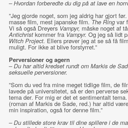
– Hvordan forberedte du dig på at lave en horr
”Jeg gjorde noget, som jeg aldrig har gjort før
masse film, mest japanske film.
The Ring
var f
Vi så også Dreyers
Vampyr,
måske noget af tå
Antichrist
kommer fra
Vampyr.
Og jeg så lidt p
Witch Project.
Ellers prøver jeg at se så få fi
muligt. For ikke at blive forstyrret.”
Perversioner og agern
– Du har altid kredset rundt om Markis de Sa
seksuelle perversioner.
”Som du ved fra mine meget tidlige film, de fil
lavede på universitetet, så er den perverse sek
tema der. For mig er det et sentimentalt tema
(roman af Markis de Sade, red.) har altid være
min inspiration, også for denne film.”
– Du stillede store krav til dine spillere i de m