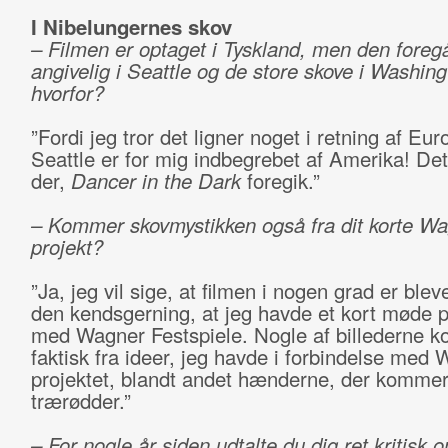
I Nibelungernes skov
– Filmen er optaget i Tyskland, men den foreg
angivelig i Seattle og de store skove i Washing
hvorfor?
”Fordi jeg tror det ligner noget i retning af Eur
Seattle er for mig indbegrebet af Amerika! De
der,
Dancer in the Dark
foregik.”
– Kommer skovmystikken også fra dit korte Wa
projekt?
”Ja, jeg vil sige, at filmen i nogen grad er bleve
den kendsgerning, at jeg havde et kort møde på
med Wagner Festspiele. Nogle af billederne 
faktisk fra ideer, jeg havde i forbindelse med 
projektet, blandt andet hænderne, der kommer
trærødder.”
– For nogle år siden udtalte du dig ret kritisk 