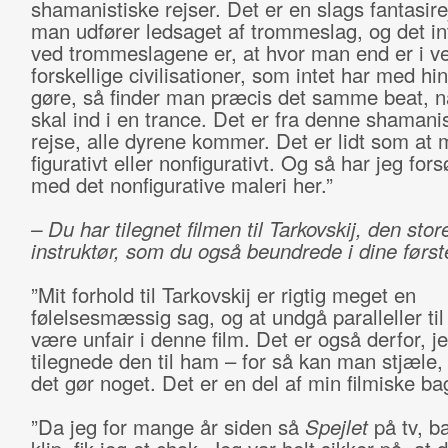
shamanistiske rejser. Det er en slags fantasir
man udfører ledsaget af trommeslag, og det in
ved trommeslagene er, at hvor man end er i ve
forskellige civilisationer, som intet har med hi
gøre, så finder man præcis det samme beat, 
skal ind i en trance. Det er fra denne shamani
rejse, alle dyrene kommer. Det er lidt som at 
figurativt eller nonfigurativt. Og så har jeg fors
med det nonfigurative maleri her.”
– Du har tilegnet filmen til Tarkovskij, den stor
instruktør, som du også beundrede i dine første
”Mit forhold til Tarkovskij er rigtig meget en
følelsesmæssig sag, og at undgå paralleller til
være unfair i denne film. Det er også derfor, j
tilegnede den til ham – for så kan man stjæle,
det gør noget. Det er en del af min filmiske ba
”Da jeg for mange år siden så
Spejlet
på tv, ba