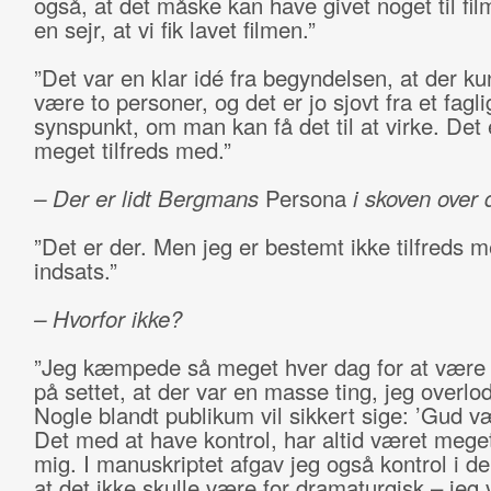
også, at det måske kan have givet noget til fil
en sejr, at vi fik lavet filmen.”
”Det var en klar idé fra begyndelsen, at der ku
være to personer, og det er jo sjovt fra et fagli
synspunkt, om man kan få det til at virke. Det 
meget tilfreds med.”
– Der er lidt Bergmans
Persona
i skoven over 
”Det er der. Men jeg er bestemt ikke tilfreds 
indsats.”
– Hvorfor ikke?
”Jeg kæmpede så meget hver dag for at være t
på settet, at der var en masse ting, jeg overlod
Nogle blandt publikum vil sikkert sige: ’Gud væ
Det med at have kontrol, har altid været meget 
mig. I manuskriptet afgav jeg også kontrol i de
at det ikke skulle være for dramaturgisk – jeg v