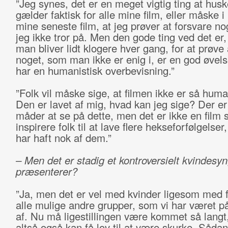
”Jeg synes, det er en meget vigtig ting at husk
gælder faktisk for alle mine film, eller måske i 
mine seneste film, at jeg prøver at forsvare n
jeg ikke tror på. Men den gode ting ved det er, 
man bliver lidt klogere hver gang, for at prøve 
noget, som man ikke er enig i, er en god øvel
har en humanistisk overbevisning.”
”Folk vil måske sige, at filmen ikke er så huma
Den er lavet af mig, hvad kan jeg sige? Der e
måder at se på dette, men det er ikke en film 
inspirere folk til at lave flere hekseforfølgelser,
har haft nok af dem.”
– Men det er stadig et kontroversielt kvindesyn
præsenterer?
”Ja, men det er vel med kvinder ligesom med 
alle mulige andre grupper, som vi har været p
af. Nu må ligestillingen være kommet så langt,
altså også kan få lov til at være skurke. Sådan