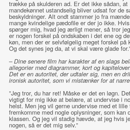
trække på skulderen ad. Er det ikke sådan, at
mandekønnet ustandselig bliver udsat for de
beskyldninger. Alt ondt stammer jo fra mænd
mange kvindelige pædofile er der jo ikke. Hvis
spørger mig, hvad jeg ærligt mener, så tror jeg
er nogen forskel på ondskaben i det ene og de
køn, men der er selvfølgelig meget forskel på
Og det synes jeg da, at vi skal være glade for.
– Dine senere film har karakter af en slags b
allegorier med diagrammer, kort og kapitelovers
Det er en autoritet, der udtaler sig, men en dri
ironisk autoritet, som vi mistænker for at narre
”Jeg tror, du har ret! Måske er det en løgn. De
vigtigt for mig ikke at belære, at undervise i 
helst. Men jeg vil gerne undervise med et lille t
fremkomme med nogle oplysninger, som kan di
klassen. Og jeg vil stadig hævde, at jeg hvis j
nogen, så er det mig selv.”