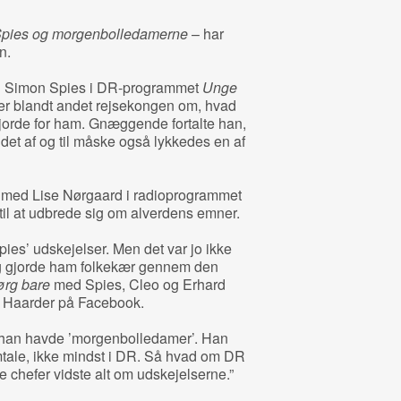
pies og morgenbolledamerne
– har
n.
ltog Simon Spies i DR-programmet
Unge
r blandt andet rejsekongen om, hvad
orde for ham. Gnæggende fortalte han,
det af og til måske også lykkedes en af
med Lise Nørgaard i radioprogrammet
de til at udbrede sig om alverdens emner.
pies’ udskejelser. Men det var jo ikke
og gjorde ham folkekær gennem den
rg bare
med Spies, Cleo og Erhard
el Haarder på Facebook.
t han havde ’morgenbolledamer’. Han
omtale, ikke mindst i DR. Så hvad om DR
 chefer vidste alt om udskejelserne.”