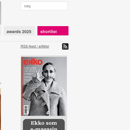
awards 2025
shortlist
RSS-feed / artikler
t