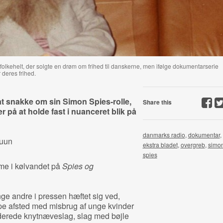
olkehelt, der solgte en drøm om frihed til danskerne, men ifølge dokumentarserie
deres frihed.
at snakke om sin Simon Spies-rolle,
Share this
 på at holde fast i nuanceret blik på
danmarks radio
,
dokumentar
,
ruun
ekstra bladet
,
overgreb
,
simo
spies
me i kølvandet på
Spies og
e andre i pressen hæftet sig ved,
e afsted med misbrug af unge kvinder
luderede knytnæveslag, slag med bøjle