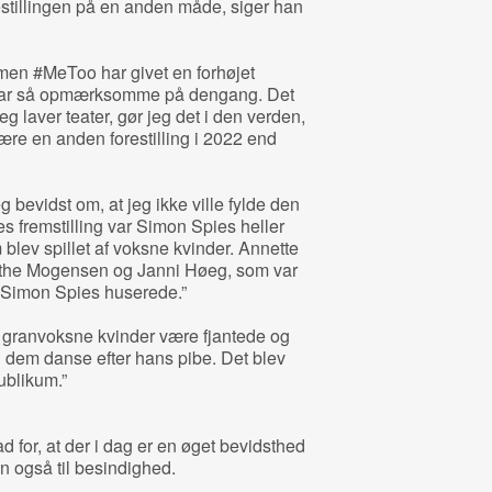
estillingen på en anden måde, siger han
men #MeToo har givet en forhøjet
 var så opmærksomme på dengang. Det
g laver teater, gør jeg det i den verden,
 være en anden forestilling i 2022 end
eg bevidst om, at jeg ikke ville fylde den
es fremstilling var Simon Spies heller
 blev spillet af voksne kvinder. Annette
the Mogensen og Janni Høeg, som var
r Simon Spies huserede.”
 granvoksne kvinder være fjantede og
 dem danse efter hans pibe. Det blev
ublikum.”
 for, at der i dag er en øget bevidsthed
n også til besindighed.