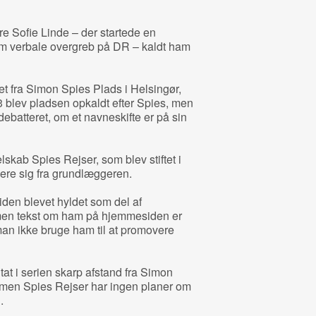
e Sofie Linde – der startede en
m verbale overgreb på DR – kaldt ham
ernet fra Simon Spies Plads i Helsingør,
3 blev pladsen opkaldt efter Spies, men
debatteret, om et navneskifte er på sin
kab Spies Rejser, som blev stiftet i
ere sig fra grundlæggeren.
iden blevet hyldet som del af
men tekst om ham på hjemmesiden er
 man ikke bruge ham til at promovere
at i serien skarp afstand fra Simon
 men Spies Rejser har ingen planer om
.