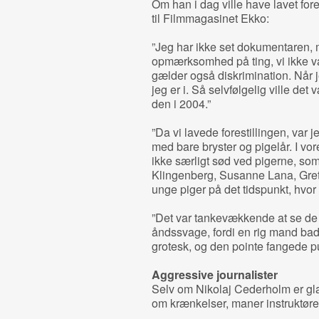
Om han i dag ville have lavet for
til Filmmagasinet Ekko:
”Jeg har ikke set dokumentaren, 
opmærksomhed på ting, vi ikke
gælder også diskrimination. Når je
jeg er i. Så selvfølgelig ville det
den i 2004.”
”Da vi lavede forestillingen, var j
med bare bryster og pigelår. I vor
ikke særligt sød ved pigerne, som
Klingenberg, Susanne Lana, Gre
unge piger på det tidspunkt, hvo
”Det var tankevækkende at se de
åndssvage, fordi en rig mand bad
grotesk, og den pointe fangede p
Aggressive journalister
Selv om Nikolaj Cederholm er glad
om krænkelser, maner instruktøre