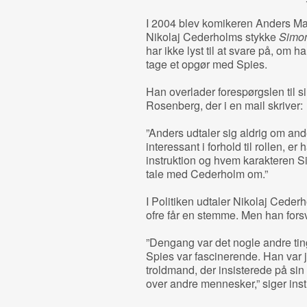
I 2004 blev komikeren Anders Matt
Nikolaj Cederholms stykke
Simo
har ikke lyst til at svare på, om h
tage et opgør med Spies.
Han overlader forespørgslen til 
Rosenberg, der i en mail skriver:
”Anders udtaler sig aldrig om and
interessant i forhold til rollen, er
instruktion og hvem karakteren Si
tale med Cederholm om.”
I Politiken udtaler Nikolaj Cederh
ofre får en stemme. Men han forsv
”Dengang var det nogle andre ting
Spies var fascinerende. Han var j
troldmand, der insisterede på sin 
over andre mennesker,” siger inst