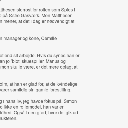
hesen storrost for rollen som Spies i
n
på Østre Gasværk. Men Matthesen
an mener, at det i dag er nødvendigt at
sin manager og kone, Cemille
et end sit arbejde. Hvis du synes han er
 han jo ’blot’ skuespiller. Manus og
mon skulle være, er det mere oplagt at
olm, at han er glad for, at de kvindelige
arer samtidig sin gamle forestilling.
 i hans liv, jeg havde fokus på. Simon
o ikke en rollemodel, han var en
frihed. Også i den grad, hvor det gik ud
ruktøren.