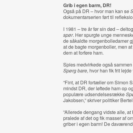
Grib i egen barm, DR!
Også på DR – hvor man kan se
S
dokumentarserien ført til refleksio
I 1981 – tre år før sin død – de
spør
. Her spurgte unge menneske
de såkaldte morgenbolledamer gj
at de bagte morgenboller, men at 
dem at forføre ham.
Spies medvirkede også sammen 
Spørg bare
, hvor han fik frit lej
”Fint, at DR fortæller om Simon S
mindst DR, der løftede ham op 
populære udsendelsesrække
Spø
Jakobsen,” skriver politiker Bert
”Allerede dengang vidste alle, a
pralede af det og fik masser af 
griber i egen barm! De daværende