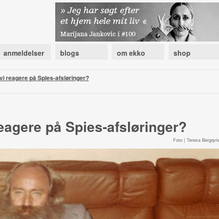
anmeldelser
blogs
om ekko
shop
vi reagere på Spies-afsløringer?
eagere på Spies-afsløringer?
Foto | Teresa Bergqvis