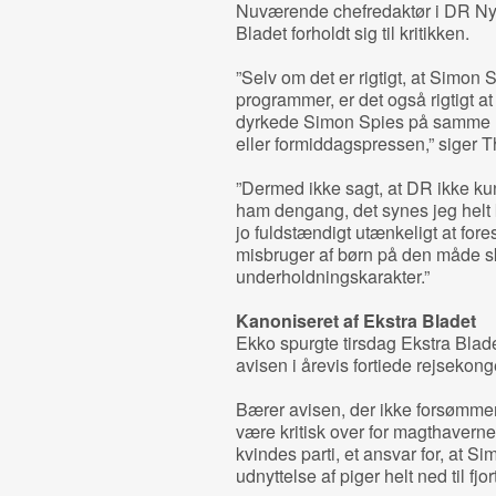
Nuværende chefredaktør i DR Nyh
Bladet forholdt sig til kritikken.
”Selv om det er rigtigt, at Simon
programmer, er det også rigtigt at 
dyrkede Simon Spies på samme 
eller formiddagspressen,” siger 
”Dermed ikke sagt, at DR ikke kunn
ham dengang, det synes jeg helt k
jo fuldstændigt utænkeligt at fores
misbruger af børn på den måde s
underholdningskarakter.”
Kanoniseret af Ekstra Bladet
Ekko spurgte tirsdag Ekstra Blad
avisen i årevis fortiede rejsekon
Bærer avisen, der ikke forsømmer n
være kritisk over for magthaverne 
kvindes parti, et ansvar for, at 
udnyttelse af piger helt ned til fj