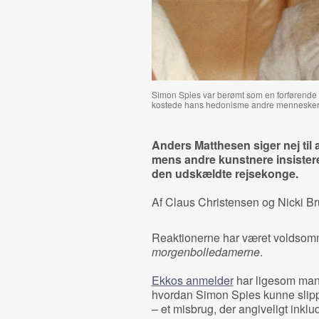
Simon Spies var berømt som en forførende f
kostede hans hedonisme andre mennesker 
Anders Matthesen siger nej til 
mens andre kunstnere insisterer
den udskældte rejsekonge.
Af Claus Christensen og Nicki B
Reaktionerne har været voldsom
morgenbolledamerne
.
Ekkos anmelder
har ligesom mang
hvordan Simon Spies kunne slipp
– et misbrug, der angiveligt ink