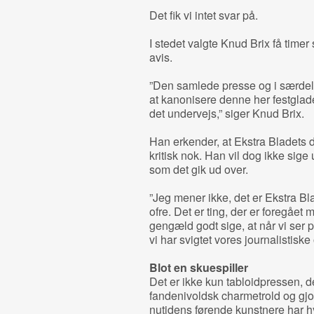
Det fik vi intet svar på.
I stedet valgte Knud Brix få time
avis.
”Den samlede presse og i særdele
at kanonisere denne her festglad
det undervejs,” siger Knud Brix.
Han erkender, at Ekstra Bladets 
kritisk nok. Han vil dog ikke sig
som det gik ud over.
”Jeg mener ikke, det er Ekstra Bl
ofre. Det er ting, der er foregået 
gengæld godt sige, at når vi ser 
vi har svigtet vores journalistiske
Blot en skuespiller
Det er ikke kun tabloidpressen, 
fandenivoldsk charmetrold og gjo
nutidens førende kunstnere har h