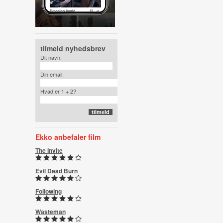
tilmeld nyhedsbrev
Dit navn:
Din email:
Hvad er 1 + 2?
Ekko anbefaler film
The Invite
Evil Dead Burn
Following
Wasteman