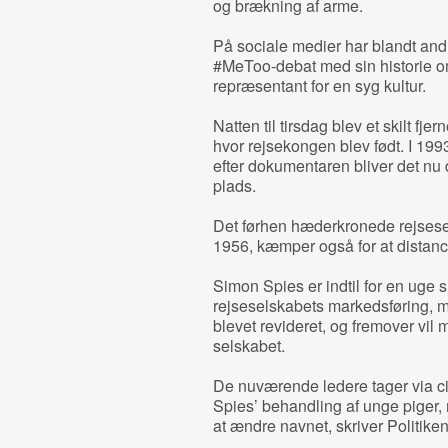
og brækning af arme.
På sociale medier har blandt andr
#MeToo-debat med sin historie o
repræsentant for en syg kultur.
Natten til tirsdag blev et skilt fj
hvor rejsekongen blev født. I 199
efter dokumentaren bliver det nu 
plads.
Det førhen hæderkronede rejsesels
1956, kæmper også for at distanc
Simon Spies er indtil for en uge s
rejseselskabets markedsføring, 
blevet revideret, og fremover vil
selskabet.
De nuværende ledere tager via cit
Spies’ behandling af unge piger,
at ændre navnet, skriver Politiken