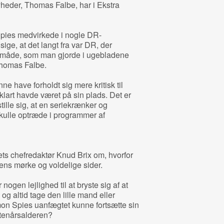
eder, Thomas Falbe, har i Ekstra
 Spies medvirkede i nogle DR-
sige, at det langt fra var DR, der
måde, som man gjorde i ugebladene
Thomas Falbe.
e have forholdt sig mere kritisk til
lart havde været på sin plads. Det er
tille sig, at en seriekrænker og
kulle optræde i programmer af
ets chefredaktør Knud Brix om, hvorfor
gens mørke og voldelige sider.
ogen lejlighed til at bryste sig af at
og altid tage den lille mand eller
Simon Spies uanfægtet kunne fortsætte sin
ortenårsalderen?