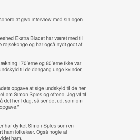
r senere at give interview med sin egen
shed Ekstra Bladet har været med til
e rejsekonge og har også nydt godt af
dækning i 70’erne og 80’erne ikke var
e undskyld til de dengang unge kvinder,
adets opgave at sige undskyld til de her
mellem Simon Spies og ofrene. Jeg vil til
på det her i dag, så ser det ud, som om
 opgave.”
der har dyrket Simon Spies som en
rt ham folkekær. Også nogle af
yldet ham.