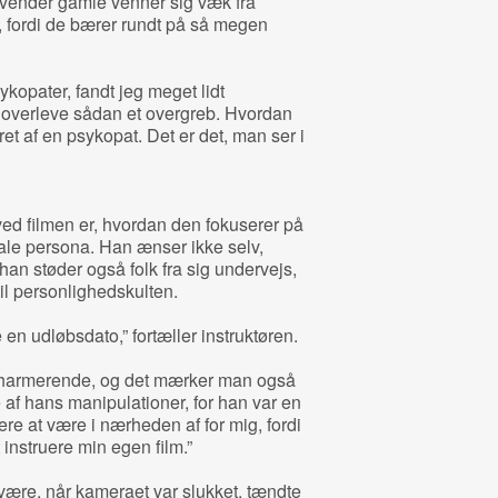
vender gamle venner sig væk fra
 fordi de bærer rundt på så megen
kopater, fandt jeg meget lidt
t overleve sådan et overgreb. Hvordan
et af en psykopat. Det er det, man ser i
d filmen er, hvordan den fokuserer på
ale persona. Han ænser ikke selv,
han støder også folk fra sig undervejs,
il personlighedskulten.
en udløbsdato,” fortæller instruktøren.
 charmerende, og det mærker man også
e af hans manipulationer, for han var en
re at være i nærheden af for mig, fordi
 instruere min egen film.”
ære, når kameraet var slukket, tændte