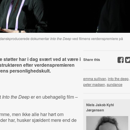
n danskproducerede dokumentar
Into the Deep
ved filmens verdenspremiere på
støtter har i dag svært ved at være i
Share this
struktøren efter verdenspremieren
rens personlighedskult.
emma sullivan
,
into the deep
,
peter madsen
,
sundance
t
Into the Deep
er en ubehagelig film –
Niels Jakob Kyhl
Jørgensen
emme, men ikke alle har hørt om
er har, husker sjældent mere end de