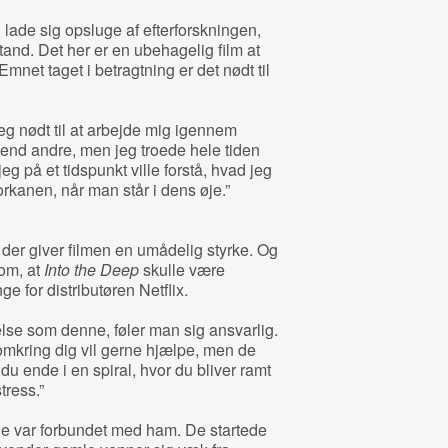
lade sig opsluge af efterforskningen,
and. Det her er en ubehagelig film at
net taget i betragtning er det nødt til
g nødt til at arbejde mig igennem
end andre, men jeg troede hele tiden
eg på et tidspunkt ville forstå, hvad jeg
orkanen, når man står i dens øje.”
, der giver filmen en umådelig styrke. Og
om, at
Into the Deep
skulle være
ge for distributøren Netflix.
lse som denne, føler man sig ansvarlig.
omkring dig vil gerne hjælpe, men de
 du ende i en spiral, hvor du bliver ramt
tress.”
de var forbundet med ham. De startede