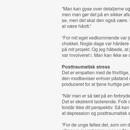
”Man kan gyse over detaljerne og 
men man gør det på en sikker afst
se, men det skal den også være. Em
at være hårdt.”
”For mit eget vedkommende var je
chokket. Nogle dage var hårdere 
på mit projekt. Og jeg håbede, at j
var involveret i. Man kan ikke se 
Posttraumatisk stress
Det er empatien med de frivillige
den modbeviser enhver påstand 
produceret for at tjene hurtige pen
”Når man er så tæt på en forbryde
Det er ekstremt isolerende. Folk 
forstår ikke dit perspektiv. Så kan
af depression og posttraumatisk s
”For de unge føltes det, som om 