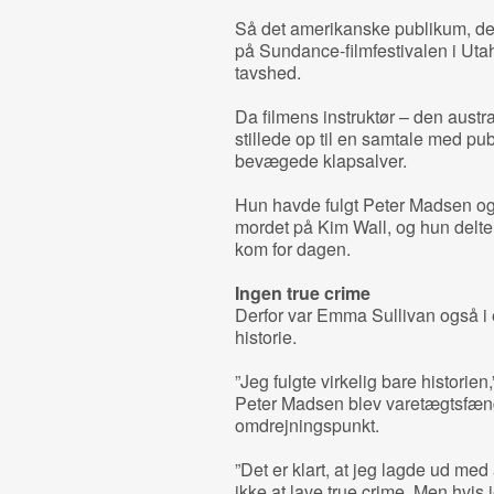
Så det amerikanske publikum, d
på Sundance-filmfestivalen i Utah
tavshed.
Da filmens instruktør – den aust
stillede op til en samtale med pu
bevægede klapsalver.
Hun havde fulgt Peter Madsen og 
mordet på Kim Wall, og hun delte 
kom for dagen.
Ingen true crime
Derfor var Emma Sullivan også i en
historie.
”Jeg fulgte virkelig bare historien,”
Peter Madsen blev varetægtsfæng
omdrejningspunkt.
”Det er klart, at jeg lagde ud med
ikke at lave true crime. Men hvis 