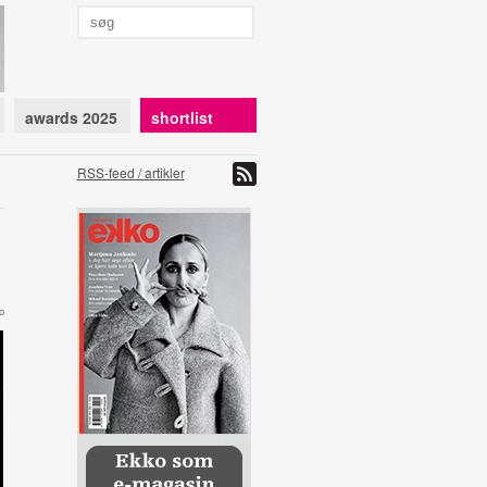
awards 2025
shortlist
RSS-feed / artikler
o