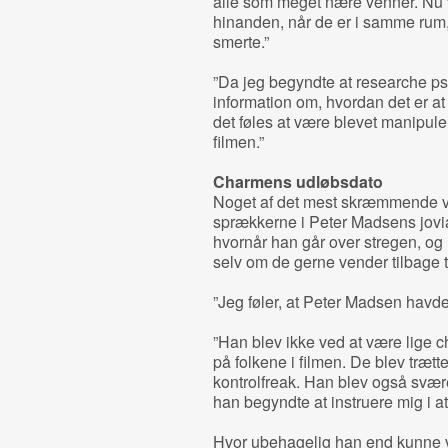
alle som meget nære venner. Nu 
hinanden, når de er i samme rum,
smerte.”
”Da jeg begyndte at researche psy
information om, hvordan det er a
det føles at være blevet manipuler
filmen.”
Charmens udløbsdato
Noget af det mest skræmmende ve
sprækkerne i Peter Madsens jovi
hvornår han går over stregen, og 
selv om de gerne vender tilbage t
”Jeg føler, at Peter Madsen havde 
”Han blev ikke ved at være lige
på folkene i filmen. De blev trætt
kontrolfreak. Han blev også svære
han begyndte at instruere mig i at
Hvor ubehagelig han end kunne v