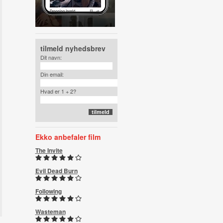
tilmeld nyhedsbrev
Dit navn:
Din email:
Hvad er 1 + 2?
Ekko anbefaler film
The Invite
Evil Dead Burn
Following
Wasteman