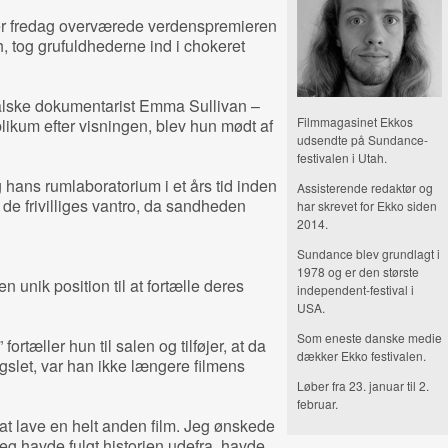
er fredag overværede verdenspremieren
, tog grufuldhederne ind i chokeret
ralske dokumentarist Emma Sullivan –
Filmmagasinet Ekkos
blikum efter visningen, blev hun mødt af
udsendte på Sundance-
festivalen i Utah.
hans rumlaboratorium i et års tid inden
Assisterende redaktør og
de frivilliges vantro, da sandheden
har skrevet for Ekko siden
2014.
Sundance blev grundlagt i
1978 og er den største
 unik position til at fortælle deres
independent-festival i
USA.
Som eneste danske medie
 fortæller hun til salen og tilføjer, at da
dækker Ekko festivalen.
slet, var han ikke længere filmens
Løber fra 23. januar til 2.
februar.
 at lave en helt anden film. Jeg ønskede
jeg havde fulgt historien udefra, havde