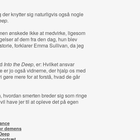
 der knytter sig naturligvis også nogle
Deep
.
, men ønskede ikke at medvirke, ligesom
gelser af dem fra den dag, hun blev
storie, forklarer Emma Sullivan, da jeg
ed
Into the Deep
, er: Hvilket ansvar
 er jo også vidnerne, der hjalp os med
gøre mere for at forstå, hvad de går
m, hvordan smerten breder sig som ringe
vil have jer til at opleve det på egen
dance
or demens
 Deep
portræt