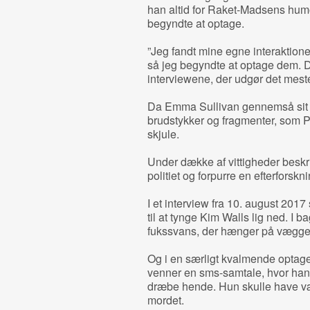
han altid for Raket-Madsens hum
begyndte at optage.
”Jeg fandt mine egne interaktio
så jeg begyndte at optage dem. D
interviewene, der udgør det meste
Da Emma Sullivan gennemså sit m
brudstykker og fragmenter, som 
skjule.
Under dække af vittigheder beskr
politiet og forpurre en efterforskn
I et interview fra 10. august 2017
til at tynge Kim Walls lig ned. I
fukssvans, der hænger på vægge
Og i en særligt kvalmende optage
venner en sms-samtale, hvor han 
dræbe hende. Hun skulle have væ
mordet.