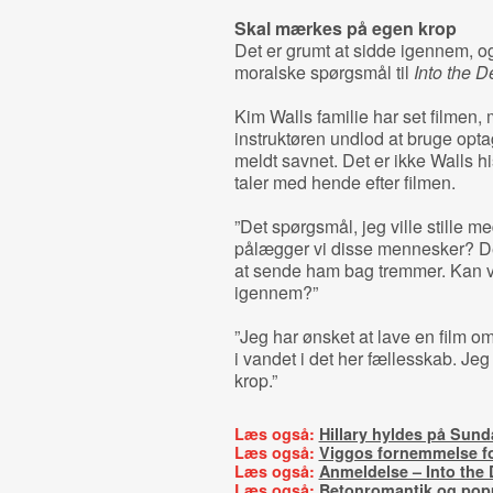
Skal mærkes på egen krop
Det er grumt at sidde igennem, og
moralske spørgsmål til
Into the 
Kim Walls familie har set filmen
instruktøren undlod at bruge opta
meldt savnet. Det er ikke Walls hi
taler med hende efter filmen.
”Det spørgsmål, jeg ville stille m
pålægger vi disse mennesker? De
at sende ham bag tremmer. Kan vi 
igennem?”
”Jeg har ønsket at lave en film o
i vandet i det her fællesskab. Jeg 
krop.”
Læs også:
Hillary hyldes på Sun
Læs også:
Viggos fornemmelse f
Læs også:
Anmeldelse – Into the
Læs også:
Betonromantik og pop