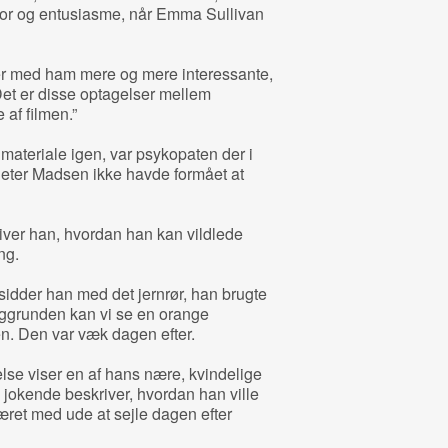
or og entusiasme, når Emma Sullivan
ner med ham mere og mere interessante,
et er disse optagelser mellem
 af filmen.”
ateriale igen, var psykopaten der i
Peter Madsen ikke havde formået at
iver han, hvordan han kan vildlede
ing.
 sidder han med det jernrør, han brugte
 baggrunden kan vi se en orange
n. Den var væk dagen efter.
lse viser en af hans nære, kvindelige
jokende beskriver, hvordan han ville
ret med ude at sejle dagen efter