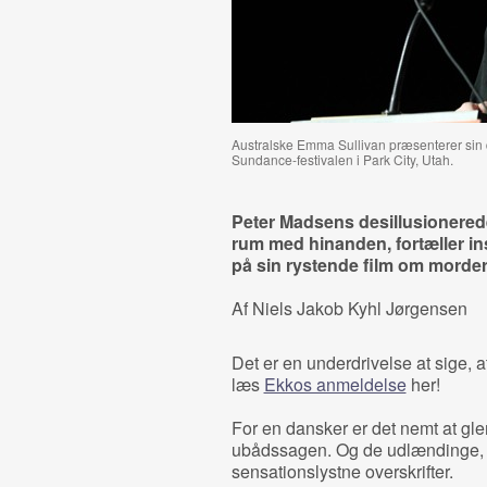
Australske Emma Sullivan præsenterer si
Sundance-festivalen i Park City, Utah.
Peter Madsens desillusionerede 
rum med hinanden, fortæller in
på sin rystende film om morde
Af Niels Jakob Kyhl Jørgensen
Det er en underdrivelse at sige, a
læs
Ekkos anmeldelse
her!
For en dansker er det nemt at gl
ubådssagen. Og de udlændinge, d
sensationslystne overskrifter.