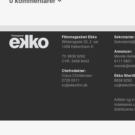
0 kommentarer
Filmmagasinet Ekko
Sekretariat:
Wildersgade 32, 2. sal
Sekretariat@
1408 København K
Annoncer:
Tlf. 8838 9292
Merete Hell
CVR. 3468 8443
6111 5851
merete@ekko
Chefredaktør:
Claus Christensen
Ekko Shortli
2729 0011
8838 9292
cc@ekkofilm.dk
cc@ekkofilm
Artikler og i
indekseres u
distribueres