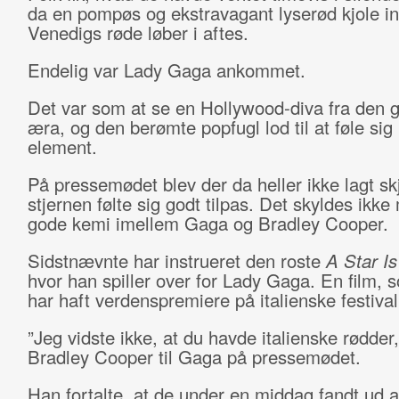
da en pompøs og ekstravagant lyserød kjole i
Venedigs røde løber i aftes.
Endelig var Lady Gaga ankommet.
Det var som at se en Hollywood-diva fra den 
æra, og den berømte popfugl lod til at føle sig i
element.
På pressemødet blev der da heller ikke lagt skj
stjernen følte sig godt tilpas. Det skyldes ikke
gode kemi imellem Gaga og Bradley Cooper.
Sidstnævnte har instrueret den roste
A Star I
hvor han spiller over for Lady Gaga. En film, 
har haft verdenspremiere på italienske festiva
”Jeg vidste ikke, at du havde italienske rødder
Bradley Cooper til Gaga på pressemødet.
Han fortalte, at de under en middag fandt ud a