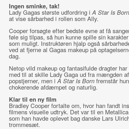
Ingen sminke, tak!
Lady Gagas største udfordring i
A Star Is Bor
at vise sårbarhed i rollen som Ally.
Cooper forsøgte efter bedste evne at få sangere
føle sig tilpas, så hun kunne spille sin karakter 
som muligt. Instruktøren hjalp også sårbarhed
ved at fjerne al Gagas makeup på optagelsern
dag.
Netop vild makeup og fantasifulde dragter har
med til at skille Lady Gaga ud fra mængden af
popstjerner, men i
A Star Is Born
fremstår hu
chokerende afdæmpet og naturlig.
Klar til en ny film
Bradley Cooper fortalte om, hvor han fandt insp
filmens visuelle udtryk. Det var til en Metallic
som han havde oplevet bag danske Lars Ulric
trommesæt.