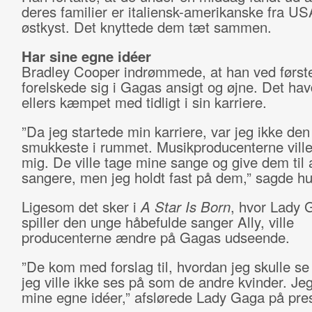
deres familier er italiensk-amerikanske fra US
østkyst. Det knyttede dem tæt sammen.
Har sine egne idéer
Bradley Cooper indrømmede, at han ved første
forelskede sig i Gagas ansigt og øjne. Det h
ellers kæmpet med tidligt i sin karriere.
”Da jeg startede min karriere, var jeg ikke den
smukkeste i rummet. Musikproducenterne vill
mig. De ville tage mine sange og give dem til
sangere, men jeg holdt fast på dem,” sagde h
Ligesom det sker i
A Star Is Born
, hvor Lady 
spiller den unge håbefulde sanger Ally, ville
producenterne ændre på Gagas udseende.
”De kom med forslag til, hvordan jeg skulle s
jeg ville ikke ses på som de andre kvinder. Je
mine egne idéer,” afslørede Lady Gaga på pr