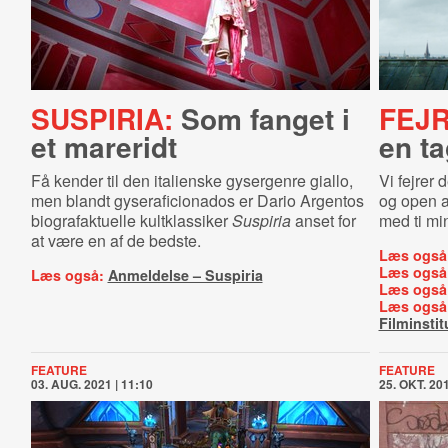
SUSPIRIA:
Som fanget i
FEJR
et mareridt
en t
Få kender til den italienske gysergenre giallo,
Vi fejrer
men blandt gyseraficionados er Dario Argentos
og open a
biografaktuelle kultklassiker
Suspiria
anset for
med ti mi
at være en af de bedste.
Læs også
Læs også
Læs også:
Anmeldelse – Suspiria
Læs også
Læs også
Filminstit
FEATURE
FEATURE
03. AUG. 2021 | 11:10
25. OKT. 201