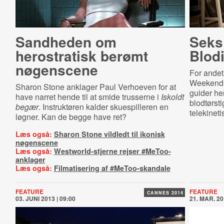
Sandheden om
Seks 
herostratisk berømt
Blod
nøgenscene
For andet 
Weekend 
Sharon Stone anklager Paul Verhoeven for at
guider her
have narret hende til at smide trusserne i
Iskoldt
blodtørsti
begær
. Instruktøren kalder skuespilleren en
telekineti
løgner. Kan de begge have ret?
Læs også:
Sharon Stone vildledt til ikonisk
nøgenscene
Læs også:
Westworld-stjerne rejser #MeToo-
anklager
Læs også:
Filmatisering af #MeToo-skandale
FEATURE
FEATURE
CANNES 2014
03. JUNI 2013 | 09:00
21. MAR. 20