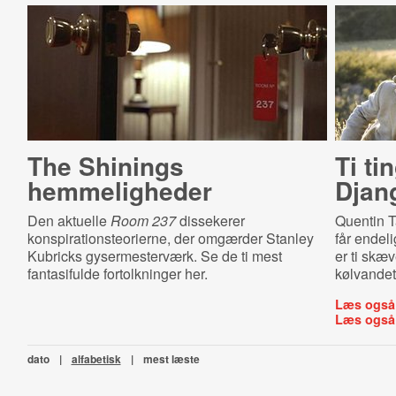
The Shinings
Ti ti
hemmeligheder
Djan
Den aktuelle
Room 237
dissekerer
Quentin T
konspirationsteorierne, der omgærder Stanley
får endel
Kubricks gysermesterværk. Se de ti mest
er ti skæv
fantasifulde fortolkninger her.
kølvandet
Læs også
Læs også
dato
|
alfabetisk
|
mest læste