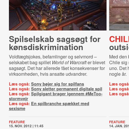
Spilselskab sagsøgt for
CHIL
køns­diskri­mi­na­tion
outs
Voldtægtsjokes, befamlinger og selvmord –
Med den 
selskabet bag spillet
World of Warcraft
er blevet
Chile sig
sagsøgt. Det har allerede fået konsekvenser for
uno. Det 
virksomheden, hvis ansatte udvandrer.
nogle år.
Læs også:
Sony bøjer sig for spilfans
Læs også
Læs også:
Sony sletter permanent digitale spil
Læs også
Læs også:
Spilgigant brager igennem #MeToo-
Læs også
stormvejr
Læs også:
En spilbranche spækket med
sexisme
FEATURE
FEATURE
15. NOV. 2012 | 11:45
14. JAN. 201