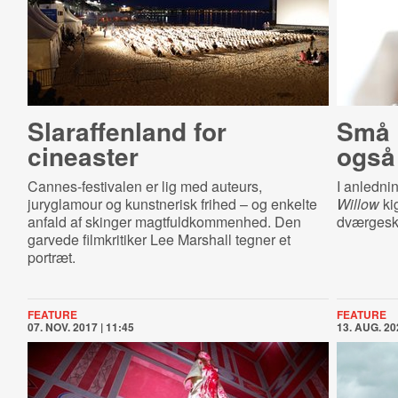
Slaraffenland for
Små 
cineaster
også 
Cannes-festivalen er lig med auteurs,
I anlednin
juryglamour og kunstnerisk frihed – og enkelte
Willow
ki
anfald af skinger magtfuldkommenhed. Den
dværgesk
garvede filmkritiker Lee Marshall tegner et
portræt.
FEATURE
FEATURE
07. NOV. 2017 | 11:45
13. AUG. 20