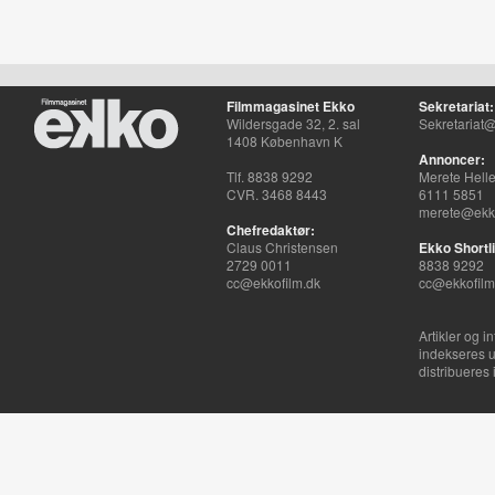
Filmmagasinet Ekko
Sekretariat:
Wildersgade 32, 2. sal
Sekretariat@
1408 København K
Annoncer:
Tlf. 8838 9292
Merete Hell
CVR. 3468 8443
6111 5851
merete@ekko
Chefredaktør:
Claus Christensen
Ekko Shortli
2729 0011
8838 9292
cc@ekkofilm.dk
cc@ekkofilm
Artikler og i
indekseres u
distribueres