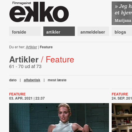
forside
artikler
anmeldelser
blogs
Du er her:
Artikler
|
Feature
Artikler
/ Feature
61 - 70 ud af 73
dato
|
alfabetisk
|
mest læste
FEATURE
FEATURE
03. APR. 2021 | 22:37
24. SEP. 201