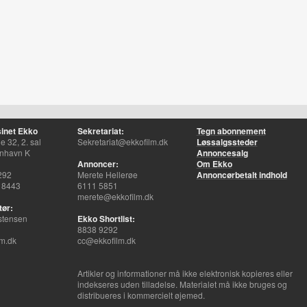
inet Ekko
Sekretariat:
Tegn abonnement
 32, 2. sal
Sekretariat@ekkofilm.dk
Løssalgssteder
nhavn K
Annoncesalg
Annoncer:
Om Ekko
292
Merete Hellerøe
Annoncørbetalt indhold
 8443
6111 5851
merete@ekkofilm.dk
tør:
stensen
Ekko Shortlist:
8838 9292
m.dk
cc@ekkofilm.dk
Artikler og informationer må ikke elektronisk kopieres eller
indekseres uden tilladelse. Materialet må ikke bruges og
distribueres i kommercielt øjemed.