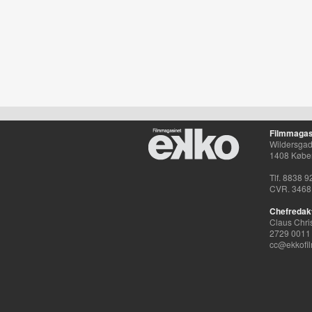
Filmmagas
Wildersgade
1408 Købe
Tlf. 8838 9
CVR. 3468
Chefredak
Claus Chri
2729 0011
cc@ekkofil