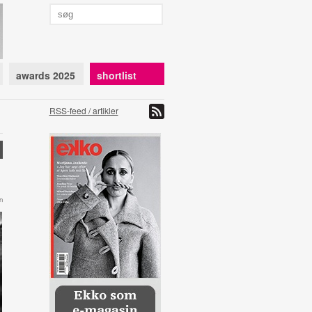
awards 2025
shortlist
RSS-feed / artikler
n