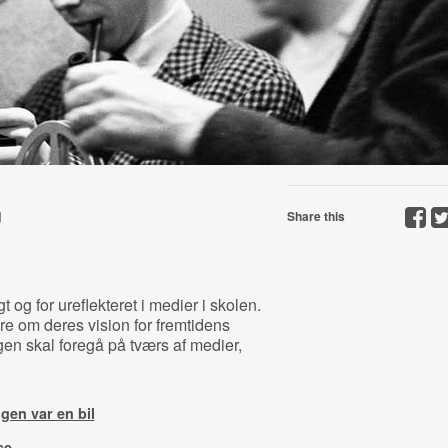
g
Share this
gt og for ureflekteret i medier i skolen.
ere om deres vision for fremtidens
n skal foregå på tværs af medier,
gen var en bil
se