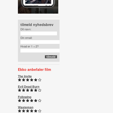
tilmeld nyhedsbrev
Dit navn:
Din email:
Hvad er 1 + 2?
Ekko anbefaler film
The Invite
Evil Dead Burn
Following
Wasteman