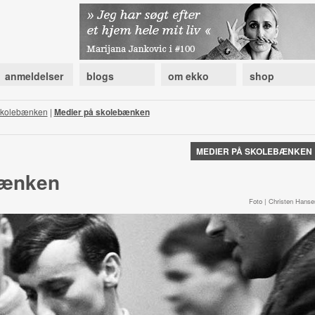
anmeldelser
blogs
om ekko
shop
skolebænken
|
Medier på skolebænken
MEDIER PÅ SKOLEBÆNKEN
bænken
Foto | Christen Hanse