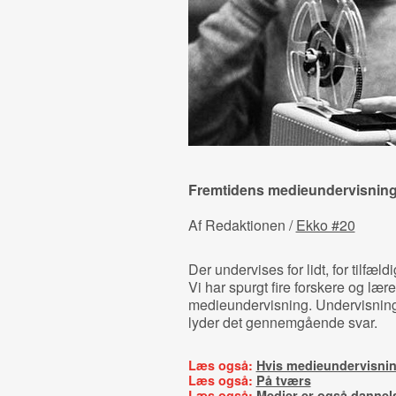
Fremtidens medieundervisnin
Af Redaktionen /
Ekko #20
Der undervises for lidt, for tilfældi
Vi har spurgt fire forskere og lær
medieundervisning. Undervisninge
lyder det gennemgående svar.
Læs også:
Hvis medieundervisnin
Læs også:
På tværs
Læs også:
Medier er også dannel