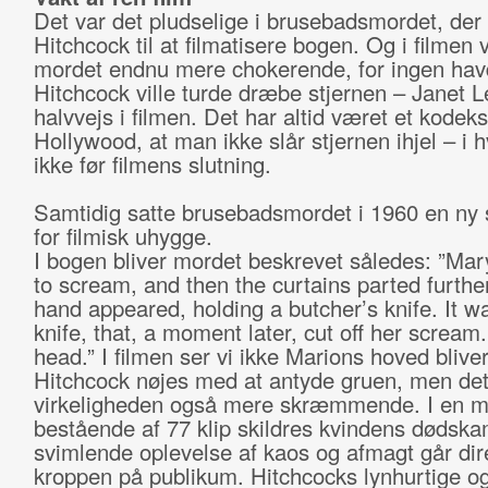
Det var det pludselige i brusebadsmordet, der 
Hitchcock til at filmatisere bogen. Og i filmen v
mordet endnu mere chokerende, for ingen havd
Hitchcock ville turde dræbe stjernen – Janet L
halvvejs i filmen. Det har altid været et kodeks
Hollywood, at man ikke slår stjernen ihjel – i h
ikke før filmens slutning.
Samtidig satte brusebadsmordet i 1960 en ny 
for filmisk uhygge.
I bogen bliver mordet beskrevet således: ”Mar
to scream, and then the curtains parted furthe
hand appeared, holding a butcher’s knife. It w
knife, that, a moment later, cut off her scream
head.” I filmen ser vi ikke Marions hoved bliver
Hitchcock nøjes med at antyde gruen, men det 
virkeligheden også mere skræmmende. I en 
bestående af 77 klip skildres kvindens dødsk
svimlende oplevelse af kaos og afmagt går dire
kroppen på publikum. Hitchcocks lynhurtige o