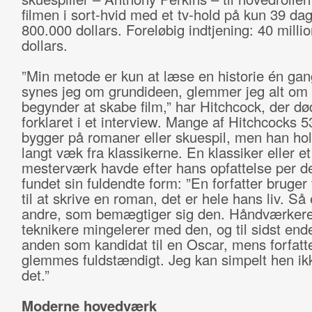
filmen i sort-hvid med et tv-hold på kun 39 dag
800.000 dollars. Foreløbig indtjening: 40 milli
dollars.
”Min metode er kun at læse en historie én gan
synes jeg om grundideen, glemmer jeg alt om
begynder at skabe film,” har Hitchcock, der dø
forklaret i et interview. Mange af Hitchcocks 5
bygger på romaner eller skuespil, men han hol
langt væk fra klassikerne. En klassiker eller et
mesterværk havde efter hans opfattelse per def
fundet sin fuldendte form: ”En forfatter bruger t
til at skrive en roman, det er hele hans liv. Så 
andre, som bemægtiger sig den. Håndværker
teknikere mingelerer med den, og til sidst ende
anden som kandidat til en Oscar, mens forfatt
glemmes fuldstændigt. Jeg kan simpelt hen ik
det.”
Moderne hovedværk