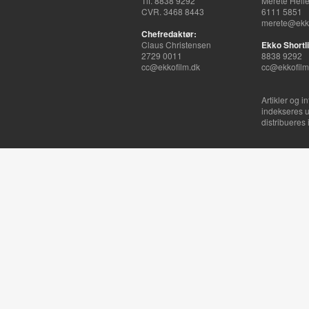
Tlf. 8838 9292
Merete Hell
CVR. 3468 8443
6111 5851
merete@ekko
Chefredaktør:
Claus Christensen
Ekko Shortli
2729 0011
8838 9292
cc@ekkofilm.dk
cc@ekkofilm
Artikler og i
indekseres u
distribueres