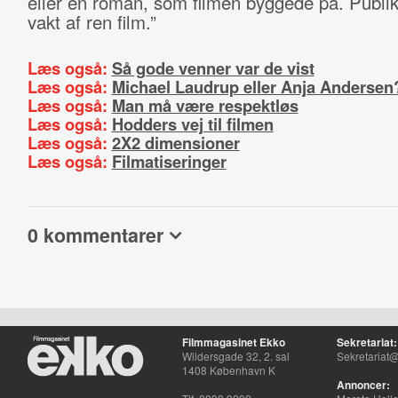
eller en roman, som filmen byggede på. Publi
vakt af ren film.”
Læs også:
Så gode venner var de vist
Læs også:
Michael Laudrup eller Anja Andersen
Læs også:
Man må være respektløs
Læs også:
Hodders vej til filmen
Læs også:
2X2 dimensioner
Læs også:
Filmatiseringer
0 kommentarer
Filmmagasinet Ekko
Sekretariat:
Wildersgade 32, 2. sal
Sekretariat@
1408 København K
Annoncer: