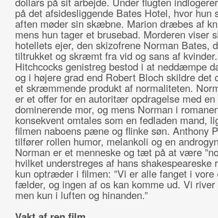
dollars på sit arbejde. Under flugten indlogere
på det afsidesliggende Bates Hotel, hvor hu
aften møder sin skæbne. Marion dræbes af kni
mens hun tager et brusebad. Morderen viser s
hotellets ejer, den skizofrene Norman Bates, 
tiltrukket og skræmt fra vid og sans af kvinder.
Hitchcocks genistreg bestod i at neddæmpe 
og i højere grad end Robert Bloch skildre det
et skræmmende produkt af normaliteten. Nor
er et offer for en autoritær opdragelse med en 
dominerende mor, og mens Norman i romane
konsekvent omtales som en fedladen mand, lig
filmen naboens pæne og flinke søn. Anthony P
tilfører rollen humor, melankoli og en androgy
Norman er et menneske og tæt på at være ”no
hvilket understreges af hans shakespeareske r
kun optræder i filmen: ”Vi er alle fanget i vore
fælder, og ingen af os kan komme ud. Vi river o
men kun i luften og hinanden.”
Vakt af ren film