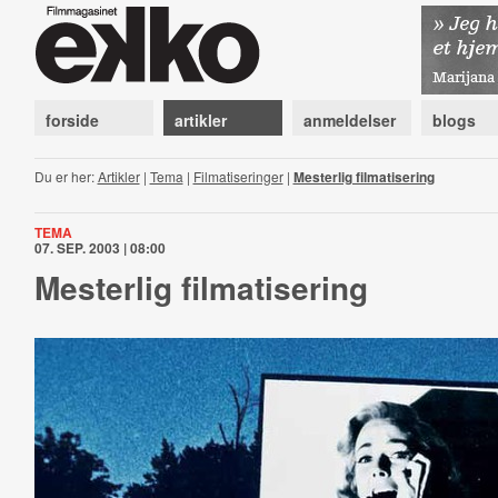
forside
artikler
anmeldelser
blogs
Du er her:
Artikler
|
Tema
|
Filmatiseringer
|
Mesterlig filmatisering
TEMA
07. SEP. 2003 | 08:00
Mesterlig filmatisering