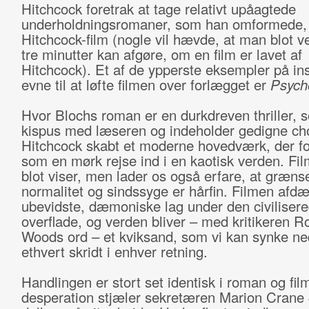
Hitchcock foretrak at tage relativt upåagtede
underholdningsromaner, som han omformede, 
Hitchcock-film (nogle vil hævde, at man blot ve
tre minutter kan afgøre, om en film er lavet af
Hitchcock). Et af de ypperste eksempler på in
evne til at løfte filmen over forlægget er
Psych
Hvor Blochs roman er en durkdreven thriller, 
kispus med læseren og indeholder gedigne ch
Hitchcock skabt et moderne hovedværk, der fo
som en mørk rejse ind i en kaotisk verden. Fil
blot viser, men lader os også erfare, at græn
normalitet og sindssyge er hårfin. Filmen afd
ubevidste, dæmoniske lag under den civiliser
overflade, og verden bliver – med kritikeren R
Woods ord – et kviksand, som vi kan synke ne
ethvert skridt i enhver retning.
Handlingen er stort set identisk i roman og film
desperation stjæler sekretæren Marion Crane