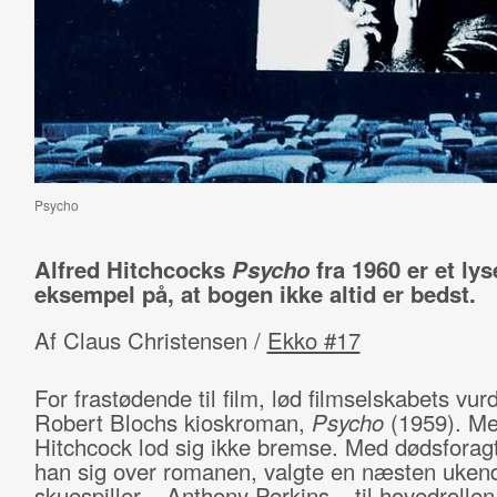
Psycho
Alfred Hitchcocks
Psycho
fra 1960 er et ly
eksempel på, at bogen ikke altid er bedst.
Af Claus Christensen /
Ekko #17
For frastødende til film, lød filmselskabets vur
Robert Blochs kioskroman,
Psycho
(1959). M
Hitchcock lod sig ikke bremse. Med dødsforag
han sig over romanen, valgte en næsten uken
skuespiller – Anthony Perkins – til hovedrolle