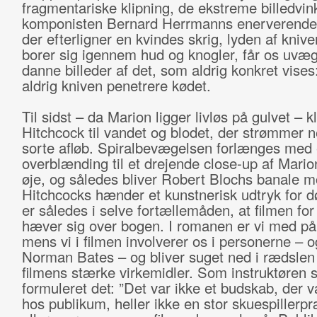
fragmentariske klipning, de ekstreme billedvink
komponisten Bernard Herrmanns enerverende v
der efterligner en kvindes skrig, lyden af kniv
borer sig igennem hud og knogler, får os uvæger
danne billeder af det, som aldrig konkret vises
aldrig kniven penetrere kødet.
Til sidst – da Marion ligger livløs på gulvet – k
Hitchcock til vandet og blodet, der strømmer n
sorte afløb. Spiralbevægelsen forlænges med
overblænding til et drejende close-up af Mari
øje, og således bliver Robert Blochs banale m
Hitchcocks hænder et kunstnerisk udtryk for d
er således i selve fortællemåden, at filmen for
hæver sig over bogen. I romanen er vi med på 
mens vi i filmen involverer os i personerne – o
Norman Bates – og bliver suget ned i rædslen i
filmens stærke virkemidler. Som instruktøren s
formuleret det: ”Det var ikke et budskab, der v
hos publikum, heller ikke en stor skuespillerp