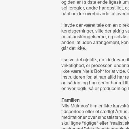
og den er i sidste ende ligeså um
spilleregler, andre har opstillet,
hånt om for overhovedet at overl
Havde der været tale om en direkt
kendsgerninger, ville der aldrig 
ud af anstrengelserne, og selvfø
anden, at uden arrangement, kons
går det ikke.
I selve det øjeblik, en ide forvandl
virkelighed, er processen underl
ikke være Niels Bohr for at vide.
instruktøren for, at han altid har 
og sådan, og han derfor har ret ti
enhver logik, så er producent og i
Familien
Nils Malmros' film er ikke karvsk
tidsperiode eller et særligt Århus
meditationer over sindstilstande, d
skal ligne "rigtige" eller "realist
enstrenget "virkelighedsgengivelse