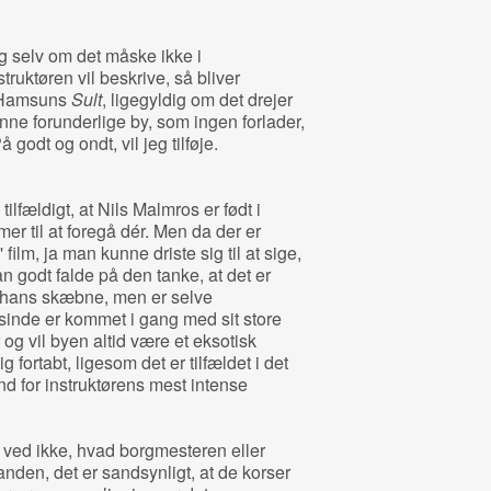
g selv om det måske ikke i
truktøren vil beskrive, så bliver
 Hamsuns
Sult
, ligegyldig om det drejer
enne forunderlige by, som ingen forlader,
 godt og ondt, vil jeg tilføje.
tilfældigt, at Nils Malmros er født i
er til at foregå dér. Men da der er
film, ja man kunne driste sig til at sige,
n godt falde på den tanke, at det er
r hans skæbne, men er selve
sinde er kommet i gang med sit store
og vil byen altid være et eksotisk
 fortabt, ligesom det er tilfældet i det
d for instruktørens mest intense
ved ikke, hvad borgmesteren eller
anden, det er sandsynligt, at de korser