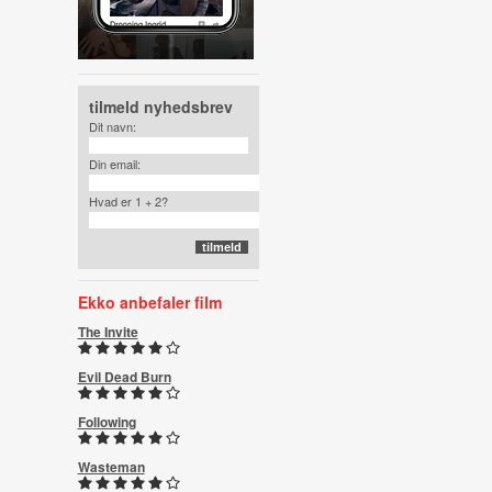
tilmeld nyhedsbrev
Dit navn:
Din email:
Hvad er 1 + 2?
Ekko anbefaler film
The Invite
Evil Dead Burn
Following
Wasteman