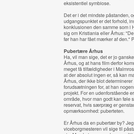
eksistentiel symbiose.
Det er i det mindste påstanden, o
udgangspunktet er det forhold, ins
konklusionen den samme som i
sig om Kristiania eller Århus: "D
før han har fået mærker af den." På
Pubertære Århus
Ha, vil man sige, det er jo ganske 
Århus, og at hans film derfor komm
meget få tilfældigheder i Malmros' 
at der absolut ingen er, så kan ma
Århus, der ikke blot determinere
forudsætningen for, at han nogen
projekt. For en udenforstående er 
område, hvor man godt kan føle sig
reservat, hvis særpræg er genstan
opmærksomhed: puberteten.
Er Århus da en pubertær by? Jeg 
viceborgmesteren vil sige til påst