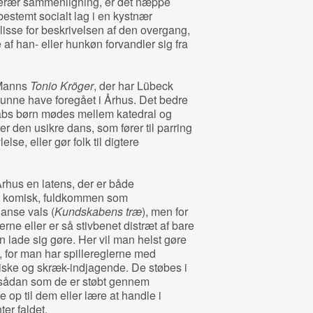
tterær sammenligning, er det næppe
 bestemt socialt lag i en kystnær
sse for beskrivelsen af den overgang,
af han- eller hunkøn forvandler sig fra
 Manns
Tonio Kröger
, der har Lübeck
unne have foregået i Århus. Det bedre
bs børn mødes mellem katedral og
er den usikre dans, som fører til parring
else, eller gør folk til digtere
rhus en latens, der er både
t komisk, fuldkommen som
anse vals (
Kundskabens træ
), men for
rne eller er så stivbenet distræt af bare
an lade sig gøre. Her vil man helst gøre
, for man har spillereglerne med
tiske og skræk-indjagende. De støbes i
, sådan som de er støbt gennem
 op til dem eller lære at handle i
r faldet.