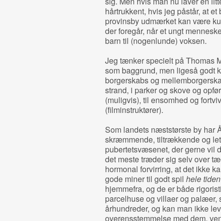
sig. Men hvis man nu laver en li
hårtrukkent, hvis jeg påstår, at et
provinsby udmærket kan være kuli
der foregår, når et ungt menneske 
barn til (nogenlunde) voksen.
Jeg tænker specielt på Thomas
som baggrund, men ligeså godt k
borgerskabs og mellemborgerska
strand, i parker og skove og opfør
(muligvis), til ensomhed og fortvivl
(filminstruktører).
Som landets næststørste by har Å
skræmmende, tiltrækkende og le
pubertetsvæsenet, der gerne vil d
det meste træder sig selv over tæe
hormonal forvirring, at det ikke k
gode miner til godt spil
hele tiden
hjemmefra, og de er både rigoris
parcelhuse og villaer og palæer
århundreder, og kan man ikke leve
overensstemmelse med dem, vente