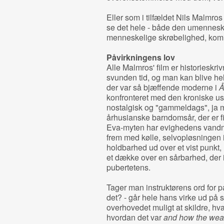
Eller som i tilfældet Nils Malmros
se det hele - både den umennes
menneskelige skrøbelighed, komik
Påvirkningens lov
Alle Malmros' film er historieskri
svunden tid, og man kan blive hel
der var så bjæffende moderne i
Å
konfronteret med den kroniske us
nostalgisk og "gammeldags", ja m
århusianske barndomsår, der er 
Eva-­myten har evighedens vandm
frem med kølle, selvopløsningen i
holdbarhed ud over et vist punkt,
et dække over en sårbarhed, der 
pubertetens.
Tager man instruktørens ord for p
det? - går hele hans virke ud på 
overhovedet muligt at skildre, hv
hvordan det var
and how the wea