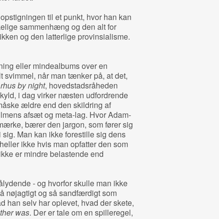
 opstigningen til et punkt, hvor han kan
kelige sammenhæng og den alt for
ken og den latterlige provinsialisme.
vning eller minde­albums over en
t svimmel, når man tænker på, at det,
rhus by night
, hovedstadsråheden
kyld, i dag virker næsten udfordrende
åske ældre end den skildring af
filmens afsæt og meta-lag. Hvor Adam-
ærke, bærer den jargon, som fører sig
 sig. Man kan ikke forestille sig dens
 heller ikke hvis man opfatter den som
ikke er mindre belastende end
ålydende - og hvorfor skulle man ikke
så nøjagtigt og så sandfærdigt som
ad han selv har oplevet, hvad der skete,
ther was
. Der er tale om en spilleregel,