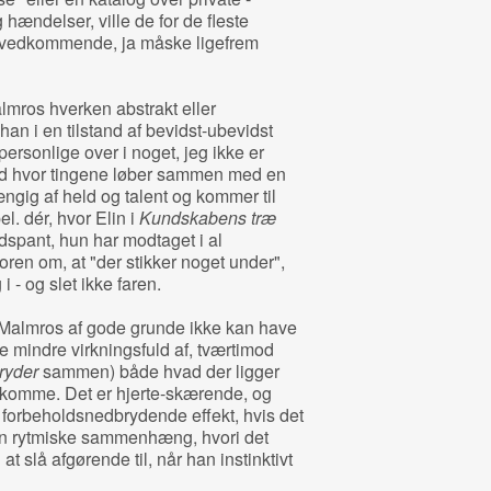
g hændelser, ville de for de fleste
r uvedkommende, ja måske ligefrem
lmros hverken abstrakt eller
an i en tilstand af bevidst-ubevidst
 personlige over i noget, jeg ikke er
ted hvor tingene løber sammen med en
ængig af held og talent og kommer til
l. dér, hvor Elin i
Kundskabens træ
edspant, hun har modtaget i al
ren om, at "der stikker noget under",
i - og slet ikke faren.
 Malmros af gode grunde ikke kan have
e mindre virkningsfuld af, tværtimod
ryder
sammen) både hvad der ligger
l komme. Det er hjerte-skærende, og
 forbeholdsnedbrydende effekt, hvis det
den rytmiske sammenhæng, hvori det
at slå afgørende til, når han instinktivt