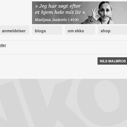
anmeldelser
blogs
om ekko
shop
ller
NILS MALMROS