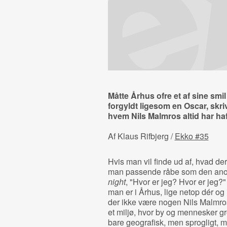
Måtte Århus ofre et af sine sm
forgyldt ligesom en Oscar, skriv
hvem Nils Malmros altid har ha
Af Klaus Rifbjerg /
Ekko #35
Hvis man vil finde ud af, hvad der
man passende råbe som den anon
night
, "Hvor er jeg? Hvor er jeg?"
man er i Århus, lige netop dér og
der ikke være nogen Nils Malmros
et miljø, hvor by og mennesker g
bare geografisk, men sprogligt, m