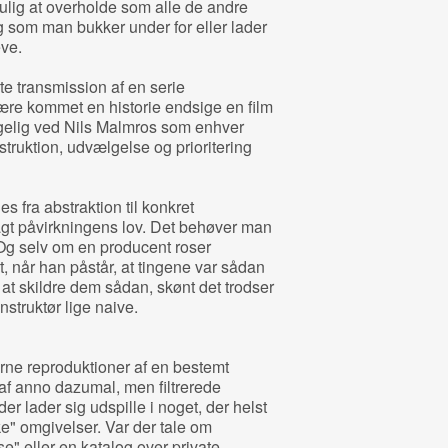
ulig at overholde som alle de andre
 og som man bukker under for eller lader
eve.
e transmission af en serie
være kommet en historie endsige en film
lgelig ved Nils Malmros som enhver
truktion, udvælgelse og prioritering
es fra abstraktion til konkret
agt påvirkningens lov. Det behøver man
 Og selv om en producent roser
ret, når han påstår, at tingene var sådan
l at skildre dem sådan, skønt det trodser
nstruktør lige naive.
årne reproduktioner af en bestemt
 af anno dazumal, men filtrerede
er lader sig udspille i noget, der helst
iske" omgivelser. Var der tale om
" eller en katalog over private -