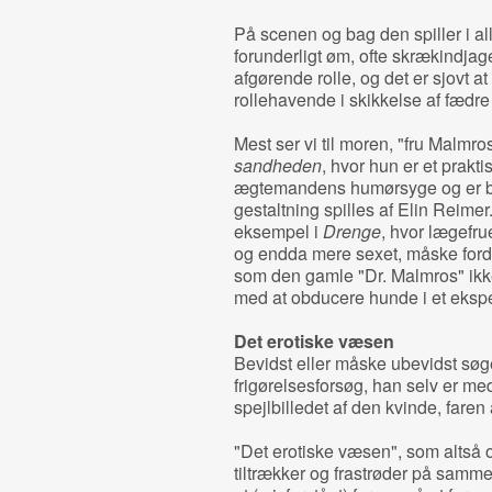
På scenen og bag den spiller i al
forunderligt øm, ofte skrækindj
afgørende rolle, og det er sjovt at
rollehavende i skikkelse af fædre 
Mest ser vi til moren, "fru Malmro
sandheden
, hvor hun er et prakt
ægtemandens humørsyge og er butt
gestaltning spilles af Elin Reime
eksempel i
Drenge
, hvor lægefru
og endda mere sexet, måske fordi 
som den gamle "Dr. Malmros" ikke 
med at obducere hunde i et eksperi
Det erotiske væsen
Bevidst eller måske ubevidst søg
frigørelsesforsøg, han selv er med
spejlbilledet af den kvinde, faren a
"Det erotiske væsen", som altså o
tiltrækker og frastrøder på samme t