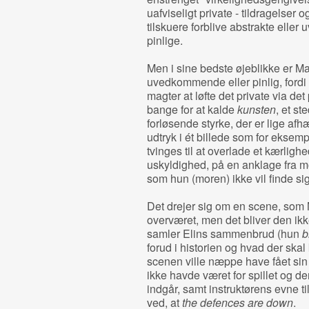
uafviseligt private - tildragelser o
tilskuere forblive abstrakte elle
pinlige.
Men i sine bedste øjeblikke er Ma
uvedkommende eller pinlig, fordi h
magter at løfte det private via det
bange for at kalde
kunsten
, et s
forløsende styrke, der er lige afh
udtryk i ét billede som for eksempe
tvinges til at overlade et kærligh
uskyldighed, på en anklage fra mo
som hun (moren) ikke vil finde sig 
Det drejer sig om en scene, som
overværet, men det bliver den ikk
samler Elins sammenbrud (hun
b
forud i historien og hvad der ska
scenen ville næppe have fået sin
ikke havde været for spillet og 
indgår, samt instruktørens evne til 
ved, at
the defences are down
.