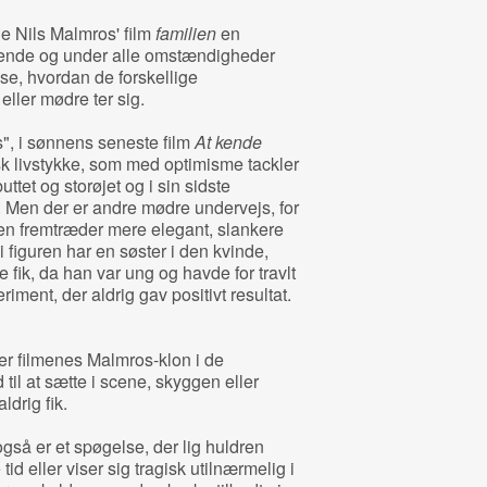
le Nils Malmros' film
familien
en
agende og under alle omstændigheder
 se, hvordan de forskellige
eller mødre ter sig.
s", i sønnens seneste film
At kende
isk livstykke, som med optimisme tackler
et og storøjet og i sin sidste
r. Men der er andre mødre undervejs, for
en fremtræder mere elegant, slankere
figuren har en søster i den kvinde,
fik, da han var ung og havde for travlt
ment, der aldrig gav positivt resultat.
er filmenes Malmros-klon i de
 til at sætte i scene, skyggen eller
ldrig fik.
gså er et spøgelse, der lig huldren
id eller viser sig tragisk utilnærmelig i