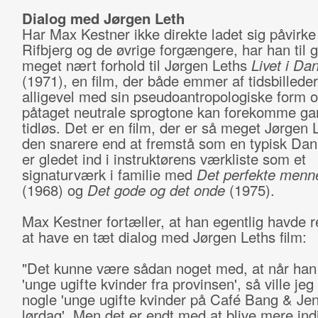
Dialog med Jørgen Leth
Har Max Kestner ikke direkte ladet sig påvirke
Rifbjerg og de øvrige forgængere, har han til 
meget nært forhold til Jørgen Leths
Livet i Da
(1971), en film, der både emmer af tidsbillede
alligevel med sin pseudoantropologiske form o
påtaget neutrale sprogtone kan forekomme ga
tidløs. Det er en film, der er så meget Jørgen L
den snarere end at fremstå som en typisk Da
er gledet ind i instruktørens værkliste som et
signaturværk i familie med
Det perfekte menn
(1968) og
Det gode og det onde
(1975).
Max Kestner fortæller, at han egentlig havde 
at have en tæt dialog med Jørgen Leths film:
"Det kunne være sådan noget med, at når han
'unge ugifte kvinder fra provinsen', så ville jeg
nogle 'unge ugifte kvinder på Café Bang & Jen
lørdag'. Men det er endt med at blive mere indi