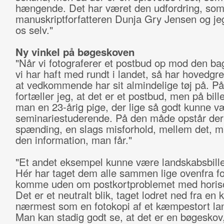
hængende. Det har været den udfordring, so
manuskriptforfatteren Dunja Gry Jensen og jeg
os selv."
Ny vinkel på bøgeskoven
"Når vi fotograferer et postbud op mod den b
vi har haft med rundt i landet, så har hovedgr
at vedkommende har sit almindelige tøj på. På
fortæller jeg, at det er et postbud, men på bill
man en 23-årig pige, der lige så godt kunne v
seminariestuderende. På den måde opstår der
spænding, en slags misforhold, mellem det, m
den information, man får."
"Et andet eksempel kunne være landskabsbill
Hér har taget dem alle sammen lige ovenfra fo
komme uden om postkortproblemet med horiso
Det er et neutralt blik, taget lodret ned fra en 
nærmest som en fotokopi af et kæmpestort lan
Man kan stadig godt se, at det er en bøgesko