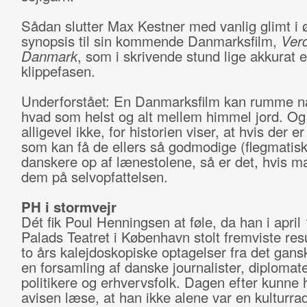
Sådan slutter Max Kestner med vanlig glimt i ø
synopsis til sin kommende Danmarksfilm,
Verd
Danmark
, som i skrivende stund lige akkurat e
klippefasen.
Underforstået: En Danmarksfilm kan rumme 
hvad som helst og alt mellem himmel jord. Og
alligevel ikke, for historien viser, at hvis der e
som kan få de ellers så godmodige (flegmatis
danskere op af lænestolene, så er det, hvis m
dem på selvopfattelsen.
PH i stormvejr
Dét fik Poul Henningsen at føle, da han i april 
Palads Teatret i København stolt fremviste resu
to års kalejdoskopiske optagelser fra det gans
en forsamling af danske journalister, diplomate
politikere og erhvervsfolk. Dagen efter kunne 
avisen læse, at han ikke alene var en kulturrad