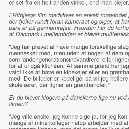
er set fra en helt anden vinkel, end man plejer.
I Rifbjergs film medvirker en enkelt mørklødet
der fjoller rundt foran kameraet og siger, at han
bare er på gennemrejse. Hvordan har du forhold
at Danmark i mellemtiden er blevet multietnis
"Jeg har prøvet at have mange forskellige slag
mennesker med, men uden at nogen af dem o
som 'andengenerationsindvandrere' eller ligne
for at undgå klichéen. Af samme grund har je
valgt ikke at have en kioskejer eller en grønth
med. De billeder er kedelige, så vil jeg heller
skolelærer, der ligner en grønthandler."
Er du blevet klogere på danskerne lige nu ved 
filmen?
"Jeg ville ønske, jeg kunne sige ja, for jeg ka
mange af mine kolleger netop arbejder med at
undersøge tingene, men det synes jeg ikke rigti