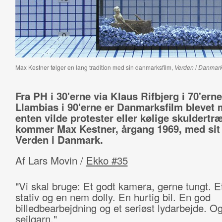
Max Kestner følger en lang tradition med sin danmarksfilm,
Verden i Danmar
Fra PH i 30'erne via Klaus Rifbjerg i 70'erne
Llambias i 90'erne er Danmarksfilm blevet
enten vilde protester eller kølige skuldertr
kommer Max Kestner, årgang 1969, med sit
Verden i Danmark.
Af Lars Movin /
Ekko #35
"Vi skal bruge: Et godt kamera, gerne tungt. E
stativ og en nem dolly. En hurtig bil. En god
billedbearbejdning og et seriøst lydarbejde. Og
sejlgarn."