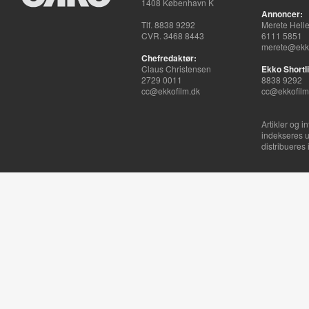
1408 København K
Annoncer:
Tlf. 8838 9292
Merete Hell
CVR. 3468 8443
6111 5851
merete@ekko
Chefredaktør:
Claus Christensen
Ekko Shortli
2729 0011
8838 9292
cc@ekkofilm.dk
cc@ekkofilm
Artikler og i
indekseres u
distribueres