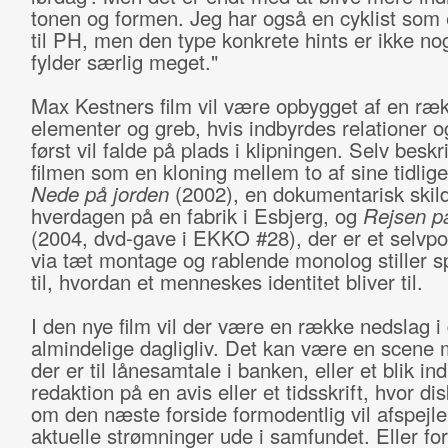
tonen og formen. Jeg har også en cyklist som 
til PH, men den type konkrete hints er ikke no
fylder særlig meget."
Max Kestners film vil være opbygget af en ræ
elementer og greb, hvis indbyrdes relationer 
først vil falde på plads i klipningen. Selv beskr
filmen som en kloning mellem to af sine tidlig
Nede på jorden
(2002), en dokumentarisk skild
hverdagen på en fabrik i Esbjerg, og
Rejsen p
(2004, dvd-gave i EKKO #28), der er et selvp
via tæt montage og rablende monolog stiller 
til, hvordan et menneskes identitet bliver til.
I den nye film vil der være en række nedslag i 
almindelige dagligliv. Det kan være en scene 
der er til lånesamtale i banken, eller et blik ind
redaktion på en avis eller et tidsskrift, hvor d
om den næste forside formodentlig vil afspejle
aktuelle strømninger ude i samfundet. Eller for