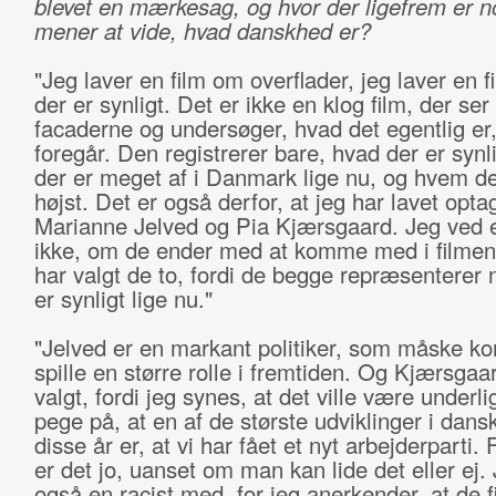
blevet en mærkesag, og hvor der ligefrem er 
mener at vide, hvad danskhed er?
"Jeg laver en film om overflader, jeg laver en f
der er synligt. Det er ikke en klog film, der ser
facaderne og undersøger, hvad det egentlig er,
foregår. Den registrerer bare, hvad der er synl
der er meget af i Danmark lige nu, og hvem de
højst. Det er også derfor, at jeg har lavet opt
Marianne Jelved og Pia Kjærsgaard. Jeg ved 
ikke, om de ender med at komme med i filmen
har valgt de to, fordi de begge repræsenterer 
er synligt lige nu."
"Jelved er en markant politiker, som måske ko
spille en større rolle i fremtiden. Og Kjærsgaa
valgt, fordi jeg synes, at det ville være underlig
pege på, at en af de største udviklinger i dansk 
disse år er, at vi har fået et nyt arbejderparti.
er det jo, uanset om man kan lide det eller ej.
også en racist med, for jeg anerkender, at de 