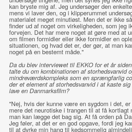
kan bryste mig af. Jeg undersøger den enkelte
mens vi laver den, og i klipperummet undersøg
materialet meget minutiøst. Men det er ikke så
finder ud af noget om virkeligheden, som jeg ik
forvejen. Det har mere noget at gøre med at 
om filmen formidler eller ikke formidler en opl
situationen, og hvad det er, der gør, at man k
noget på en bestemt måde."
Da du blev interviewet til EKKO for et år siden
talte du om kombinationen af storhedsvanvid 
mindreværdskompleks som en sprængfarlig coc
der et element af storhedsvanvid i at kaste sig 
lave en Danmarksfilm?
"Nej, hvis der kunne være en sygdom i det, er
mere det neurotiske i trangen til at få kortlagt
man kan lægge det bag sig. At få orden på D
Jeg føler, at det er en god opgave, fordi jeg kan
til at dyrke min hang til kedsommelig almindel