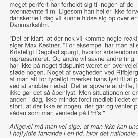
meget perifert har forholdt sig til nogen af de
ovennævnte film. Ligesom han heller ikke forve
danskerne i dag vil kunne hidse sig op over en
Danmarksfilm.
"Det er klart, at der nok vil komme nogle reakt
siger Max Kestner. "For eksempel har man alle
Kristeligt Dagblad spurgt, hvorfor kristendom
repræsenteret. Og andre vil savne andre ting,
har ikke på noget tidspunkt været en overvejel
støde nogen. Noget af svagheden ved Rifbjergs
at man alt for tydeligt mærker hans lyst til at 
ved at snobbe nedad. Det er sjovere at drille,
ikke gør det så åbenlyst. Men situationen er en
anden i dag, ikke mindst fordi mediebilledet er
stort, at der ikke er nogen, der går og venter p
sådan som man ventede på PH's."
Alligevel må man vel sige, at man ikke kan und
i hajfyldte farvande i en tid, hvor det nationale