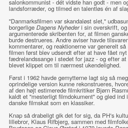
salonkommunist - dét vidste han godt - men o
landsforræder, og tilmed en talentløs én af sl
"Danmarksfilmen var skandaløst slet," udbasu
borgerlige
Dagens Nyheder
i sin overskrift, og 
argumenterede skribenten for, at filmen gansk
burde destrueres. Andre aviser havde tilsvar
kommentarer, og reaktionerne var generelt så 
filmen først blev udsendt efter at have fået nyt
fædrelandssange i stedet for jazz - og efter a
blevet klippet om til nærmest ukendelighed.
Først i 1962 havde gemytterne lagt sig så meg
oprindelige version kunne rekonstrueres, hvor
af den højt estimerede filmkritiker Bjørn Ras
kaldt et "mesterligt filmdokument" og gled ind 
danske filmskat som en klassiker.
Knap så drabeligt gik det for sig, da PH's kult
lillebror, Klaus Rifbjerg, sammen med filmfolk
Brydesen og Claus Ørsted i 1970 lavede
Dans