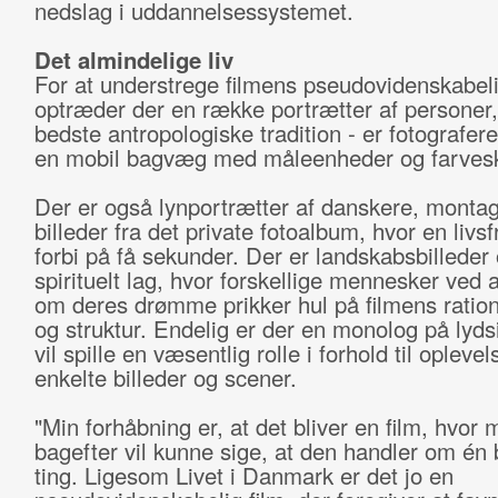
nedslag i uddannelsessystemet.
Det almindelige liv
For at understrege filmens pseudovidenskabeli
optræder der en række portrætter af personer,
bedste antropologiske tradition - er fotografer
en mobil bagvæg med måleenheder og farvesk
Der er også lynportrætter af danskere, montag
billeder fra det private fotoalbum, hvor en livsf
forbi på få sekunder. Der er landskabsbilleder
spirituelt lag, hvor forskellige mennesker ved a
om deres drømme prikker hul på filmens ration
og struktur. Endelig er der en monolog på lyds
vil spille en væsentlig rolle i forhold til opleve
enkelte billeder og scener.
"Min forhåbning er, at det bliver en film, hvor 
bagefter vil kunne sige, at den handler om én
ting. Ligesom Livet i Danmark er det jo en