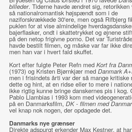
billeder
. Tiderne havde ændret sig, retorikken
så nationalromantisk højspændt som i de
naziforskrækkede 30'ere, men også Rifbjerg fi
puklen for at vise almindelige hverdagsdansk
bajerflasker, ondt i skattetrykket og øjnene stift
på den netop frigivne porno. Det var Turistråde
havde bestilt filmen, og måske var far ikke dir
men han var i hvert fald skuffet.
Kort efter fulgte Peter Refn med
Kort fra Dan
(1973) og Kristen Bjørnkjær med
Danmark A+
men i frisindets årti var der så mange kritiske
dette og hint, at en ridse eller to mere i nation
ikke rigtig kunne bringe danskernes pis i kog.
Pablo Llambias i 1993 kom med videogenerat
på en Danmarksfilm,
DK - filmen med Danmar
vel knap nok nogen, der opdagede det.
Danmarks nye grænser
Direkte adspurgt erkender Max Kestner, at ha