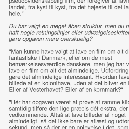
pseudovidenskabelig film, der foregiver at fav
landet, fra kyst til kyst, fra det højeste til det l
hele."
Du har valgt en meget åben struktur, men du 
haft nogle retningslinjer eller udvælgelseskriter
gøre opgaven mere overskuelig?
"Man kunne have valgt at lave en film om alt 
fantastiske i Danmark, eller om de mest
bemærkelsesværdige danskere, men jeg har va
lave en film om alt det almindelige. Udfordring
gøre det almindelige interessant. Hvordan lav
billede af en kolonihave, uden at det bliver en 
Eller af Vesterhavet? Eller af en kornmark?"
"Hér har opgaven været at prøve at ramme kl
samtidig tilføre den lige præcis dét ekstra, der
vedkommende. Altså at lave billeder af noget
almindeligt, så det ikke bare er aflæst og udtø
sekund, men så der er en oplevelse i det, som 