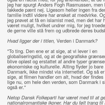
jeg har spurgt Anders Fogh Rasmussen, men 
takkede pænt nej. Ligesom heller ingen fra de
familie indtil videre har ønsket at medvirke. O
jeg prøvet at få en islamist med, men det har h
været muligt, hvilket undrer mig, for jeg troede
de gerne ville stå frem og udbrede deres buds
Hvad ligger der i titlen,
Verden i Danmark
?
"To ting. Den ene er at sige, at vi lever i en
globaliseringstid, og at de geografiske grænser
blive opløst og erstattet af andre typer grænse
økonomiske og kulturelle. Alting flyder jo bare
Danmark, ikke mindst via internettet. Og så er 
sige, at filmen handler om alt, hvad der finde
lige nu, om hele den verden, som Danmark i si
også er."
Netop Dansk Folkeparti har været med til at g
nationalromantiske ikoner. Har du følt trang til 