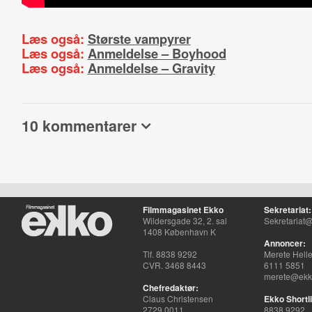
Læs også:
Største vampyrer
Læs også:
Anmeldelse – Boyhood
Læs også:
Anmeldelse – Gravity
10 kommentarer
Filmmagasinet Ekko
Sekretariat:
Wildersgade 32, 2. sal
Sekretariat@
1408 København K
Annoncer:
Tlf. 8838 9292
Merete Hell
CVR. 3468 8443
6111 5851
merete@ekko
Chefredaktør:
Claus Christensen
Ekko Shortli
2729 0011
8838 9292