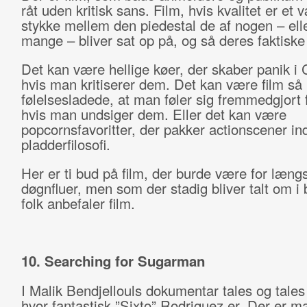
råt uden kritisk sans. Film, hvis kvalitet er et 
stykke mellem den piedestal de af nogen – elle
mange – bliver sat op på, og så deres faktiske 
Det kan være hellige køer, der skaber panik i
hvis man kritiserer dem. Det kan være film så
følelsesladede, at man føler sig fremmedgjort f
hvis man undsiger dem. Eller det kan være
popcornsfavoritter, der pakker actionscener ind
pladderfilosofi.
Her er ti bud på film, der burde være for læng
døgnfluer, men som der stadig bliver talt om i 
folk anbefaler film.
10. Searching for Sugarman
I Malik Bendjellouls dokumentar tales og tales
hvor fantastisk ”Sixto” Rodriguez er. Der er 