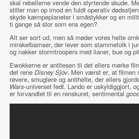
skal rebellerne vende den styrtende skude. M
stiller man op imod en fuldt operativ dødsstjer
skyde kæmpeplaneter i småstykker og en milit
ti gange så stor som ens egen?
Alt ser sort ud, men så møder vores helte omk
mirakelbamser, der lever som stammefolk i jun
og nakker stormtroopers med lianer, bue og pil
Ewokkerne er antitesen til det ellers mørke fil
det rene
Disney Sjov
. Men værst er, at filmen
røvere, smuglere og antihelte, der ellers gjor
Wars
-universet fedt. Lando er uskyldiggjort, 
er forvandlet til en renskuret, sentimental
good