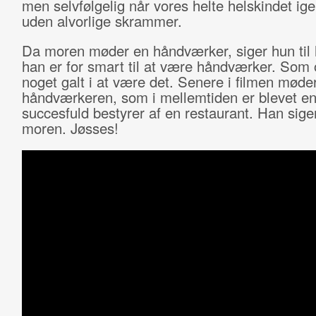
men selvfølgelig når vores helte helskindet i
uden alvorlige skrammer.
Da moren møder en håndværker, siger hun til 
han er for smart til at være håndværker. Som 
noget galt i at være det. Senere i filmen møder
håndværkeren, som i mellemtiden er blevet e
succesfuld bestyrer af en restaurant. Han siger 
moren. Jøsses!