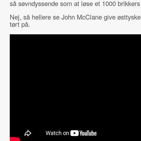
så søvndyssende som at løse et 1000 brikkers 
Nej, så hellere se John McClane give østtyske 
tørt på.