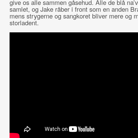
give os alle sammen gåsehud. Alle de blå na’v
samlet, og Jake råber i front som en anden Br
mens strygerne og sangkoret bliver mere og 
storladent.