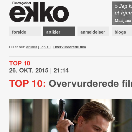
forside
artikler
anmeldelser
blogs
Du er her:
Artikler
|
Top 10
|
Overvurderede film
TOP 10
26. OKT. 2015 | 21:14
TOP 10:
Overvurderede fi