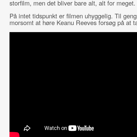
storfilm, men det bliver bare alt, alt for meget.
På intet tidspunkt er filmen uhyggelig. Til gen
morsomt at høre Keanu Reeves forsøg på at tal