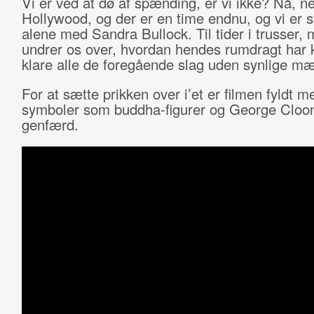
Vi er ved at dø af spænding, er vi ikke? Nå, nej
Hollywood, og der er en time endnu, og vi er s
alene med Sandra Bullock. Til tider i trusser, 
undrer os over, hvordan hendes rumdragt har 
klare alle de foregående slag uden synlige mæ
For at sætte prikken over i’et er filmen fyldt m
symboler som buddha-figurer og George Cloo
genfærd.