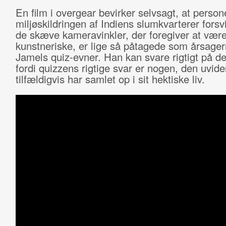
En film i overgear bevirker selvsagt, at perso
miljøskildringen af Indiens slumkvarterer forsv
de skæve kameravinkler, der foregiver at vær
kunstneriske, er lige så påtagede som årsagern
Jamels quiz-evner. Han kan svare rigtigt på de
fordi quizzens rigtige svar er nogen, den uvid
tilfældigvis har samlet op i sit hektiske liv.