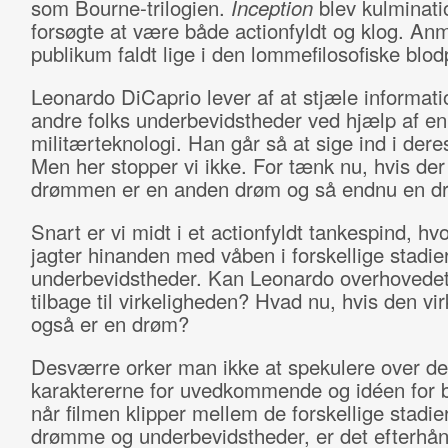
som Bourne-trilogien.
Inception
blev kulminati
forsøgte at være både actionfyldt og klog. An
publikum faldt lige i den lommefilosofiske blod
Leonardo DiCaprio lever af at stjæle informati
andre folks underbevidstheder ved hjælp af en
militærteknologi. Han går så at sige ind i der
Men her stopper vi ikke. For tænk nu, hvis der 
drømmen er en anden drøm og så endnu en d
Snart er vi midt i et actionfyldt tankespind, hvo
jagter hinanden med våben i forskellige stadier
underbevidstheder. Kan Leonardo overhovedet
tilbage til virkeligheden? Hvad nu, hvis den vi
også er en drøm?
Desværre orker man ikke at spekulere over det
karaktererne for uvedkommende og idéen for 
når filmen klipper mellem de forskellige stadier
drømme og underbevidstheder, er det efterhån