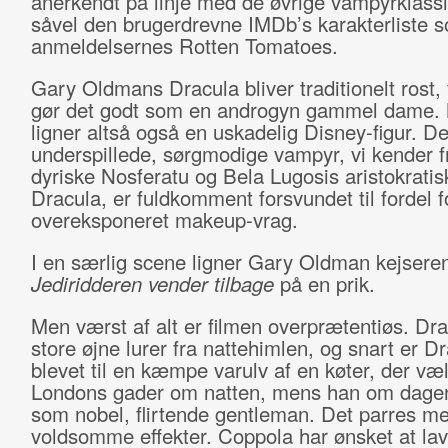
anerkendt på linje med de øvrige vampyrklass
såvel den brugerdrevne IMDb’s karakterliste 
anmeldelsernes Rotten Tomatoes.
Gary Oldmans Dracula bliver traditionelt rost, 
gør det godt som en androgyn gammel dame.
ligner altså også en uskadelig Disney-figur. D
underspillede, sørgmodige vampyr, vi kender 
dyriske Nosferatu og Bela Lugosis aristokratis
Dracula, er fuldkomment forsvundet til fordel f
overeksponeret makeup-vrag.
I en særlig scene ligner Gary Oldman kejseren
Jediridderen vender tilbage
på en prik.
Men værst af alt er filmen overprætentiøs. Dra
store øjne lurer fra nattehimlen, og snart er D
blevet til en kæmpe varulv af en køter, der væl
Londons gader om natten, mens han om dagen
som nobel, flirtende gentleman. Det parres m
voldsomme effekter. Coppola har ønsket at la