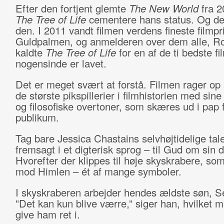
Efter den fortjent glemte
The New World
fra 2
The
Tree of Life
cementere hans status. Og de
den. I 2011 vandt filmen verdens fineste filmpr
Guldpalmen, og anmelderen over dem alle, Ro
kaldte
The Tree of Life
for en af de ti bedste fi
nogensinde er lavet.
Det er meget svært at forstå. Filmen rager op
de største pikspillerier i filmhistorien med sine
og filosofiske overtoner, som skæres ud i pap 
publikum.
Tag bare Jessica Chastains selvhøjtidelige tal
fremsagt i et digterisk sprog – til Gud om sin 
Hvorefter der klippes til høje skyskrabere, so
mod Himlen – ét af mange symboler.
I skyskraberen arbejder hendes ældste søn, 
”Det kan kun blive værre,” siger han, hvilket
give ham ret i.