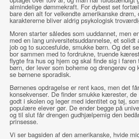
almindelige dømmekraft. For dybest set fortæl
bare den alt for velkendte amerikanske drøm, 
karaktererne bliver aldrig psykologisk troværdi
Moren starter således som uuddannet, men e
med en lang universitetsuddannelse, et solidt
job og to succesfulde, smukke børn. Og det s
bor sammen med to fordrukne, truende kæres
flygte fra hus og hjem og skal finde sig i faren 
børn, der lever som boheme og drengerøv og 
se børnene sporadisk.
Børnenes opdragelse er rent kaos, men det få
konsekvenser. De finder smukke kærester, de k
godt i skolen og leger med identitet og tøj, so
populære elever gør. De ender begge på univer
og til slut får drengen gudhjælpemig den bed
prinsesse.
Vi ser bagsiden af den amerikanske, hvide mi