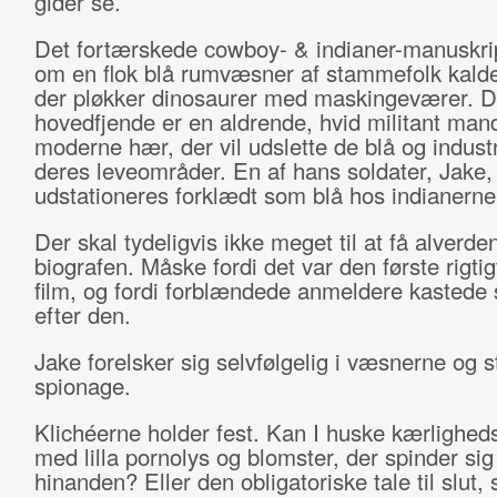
gider se.
Det fortærskede cowboy- & indianer-manuskri
om en flok blå rumvæsner af stammefolk kaldet
der pløkker dinosaurer med maskingeværer. D
hovedfjende er en aldrende, hvid militant man
moderne hær, der vil udslette de blå og industr
deres leveområder. En af hans soldater, Jake,
udstationeres forklædt som blå hos indianerne
Der skal tydeligvis ikke meget til at få alverden
biografen. Måske fordi det var den første rigtig
film, og fordi forblændede anmeldere kastede 
efter den.
Jake forelsker sig selvfølgelig i væsnerne og s
spionage.
Klichéerne holder fest. Kan I huske kærlighe
med lilla pornolys og blomster, der spinder sig 
hinanden? Eller den obligatoriske tale til slut,