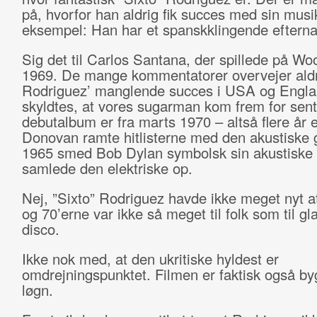
på, hvorfor han aldrig fik succes med sin musi
eksempel: Han har et spanskklingende efterna
Sig det til Carlos Santana, der spillede på Wo
1969. De mange kommentatorer overvejer aldr
Rodriguez’ manglende succes i USA og Engl
skyldtes, at vores sugarman kom frem for sen
debutalbum er fra marts 1970 – altså flere år ef
Donovan ramte hitlisterne med den akustiske gu
1965 smed Bob Dylan symbolsk sin akustiske
samlede den elektriske op.
Nej, ”Sixto” Rodriguez havde ikke meget nyt a
og 70’erne var ikke så meget til folk som til g
disco.
Ikke nok med, at den ukritiske hyldest er
omdrejningspunktet. Filmen er faktisk også by
løgn.