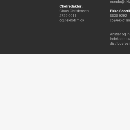
merete@ekko
Chefredaktør:
Claus Christensen
Ekko Shortli
2729 0011
8838 9292
cc@ekkofilm.dk
cc@ekkofilm
Artikler og i
indekseres u
distribueres