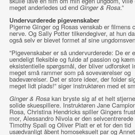
skulle lave en film om min egen ungdom, ville
meget anderledes ud end
Ginger & Rosa
.”
Undervurderede pigevenskaber
Pigerne Ginger og Rosas venskab er filmens c
nerve. Og Sally Potter tilkendegiver, at hun da
også selv er blevet formet af sine ungdomsve
”Pigevenskaber er så undervurderede: De er e
uendeligt fleksible og fulde af passion og kæ
eksistentielle spørgsmål, der bliver udforsket i
meget små rammer som på soveværelser og
badeværelser. Det er store ideer, der folder si
meget lidt plads!” siger instruktøren med et sm
Ginger & Rosa
kan bryste sig af et helt stjern
solide skuespillere. Instruktøren Jane Campion
Rosa, Christina Hendricks spiller Gingers frus
mor, Alessandro Nivola er den selvcentrerede 
Timothy Spall og Oliver Platt er et for den tid
usædvanligt åbent homoseksuelt par og Annet