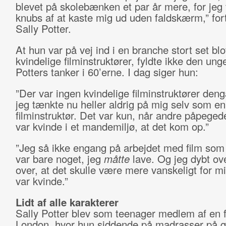
blevet på skolebænken et par år mere, for jeg 
knubs af at kaste mig ud uden faldskærm,” for
Sally Potter.
At hun var på vej ind i en branche stort set blot
kvindelige filminstruktører, fyldte ikke den ung
Potters tanker i 60’erne. I dag siger hun:
”Der var ingen kvindelige filminstruktører den
jeg tænkte nu heller aldrig på mig selv som en 
filminstruktør. Det var kun, når andre påpegede
var kvinde i et mandemiljø, at det kom op.”
”Jeg så ikke engang på arbejdet med film som 
var bare noget, jeg
måtte
lave. Og jeg dybt ov
over, at det skulle være mere vanskeligt for mig
var kvinde.”
Lidt af alle karakterer
Sally Potter blev som teenager medlem af en f
London, hvor hun siddende på madrasser på gu