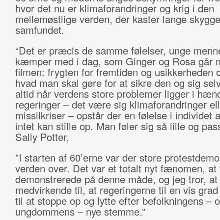
hvor det nu er klimaforandringer og krig i den
mellemøstlige verden, der kaster lange skygge
samfundet.
“Det er præcis de samme følelser, unge menn
kæmper med i dag, som Ginger og Rosa går 
filmen: frygten for fremtiden og usikkerheden 
hvad man skal gøre for at sikre den og sig se
altid når verdens store problemer ligger i hæn
regeringer – det være sig klimaforandringer ell
missilkriser – opstår der en følelse i individet 
intet kan stille op. Man føler sig så lille og pa
Sally Potter,
”I starten af 60’erne var der store protestdemo
verden over. Det var et totalt nyt fænomen, at 
demonstrerede på denne måde, og jeg tror, at 
medvirkende til, at regeringerne til en vis grad
til at stoppe op og lytte efter befolkningens – 
ungdommens – nye stemme.”