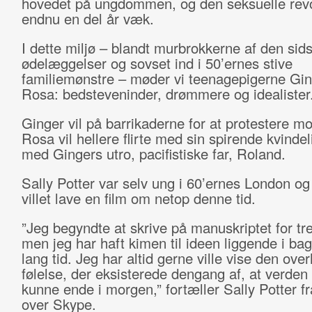
hovedet på ungdommen, og den seksuelle revo
endnu en del år væk.
I dette miljø – blandt murbrokkerne af den sids
ødelæggelser og sovset ind i 50’ernes stive
familiemønstre – møder vi teenagepigerne Gin
Rosa: bedsteveninder, drømmere og idealister
Ginger vil på barrikaderne for at protestere 
Rosa vil hellere flirte med sin spirende kvinde
med Gingers utro, pacifistiske far, Roland.
Sally Potter var selv ung i 60’ernes London o
villet lave en film om netop denne tid.
”Jeg begyndte at skrive på manuskriptet for tre
men jeg har haft kimen til ideen liggende i ba
lang tid. Jeg har altid gerne ville vise den o
følelse, der eksisterede dengang af, at verden v
kunne ende i morgen,” fortæller Sally Potter f
over Skype.