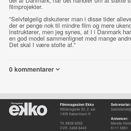
del af Danmark, når det handler om at støtte 
filmprojekter.
”Selvfølgelig diskuterer man i disse tider alle
der er penge nok til mindre film og mere uken
instruktører, men jeg synes, at I i Danmark har
en god model sammenlignet med mange andre
Det skal I være stolte af.”
0 kommentarer
Filmmagasinet Ekko
Sekretariat:
Wildersgade 32, 2. sal
Sekretariat@
1408 København K
Annoncer:
Tlf. 8838 9292
Merete Hell
CVR. 3468 8443
6111 5851