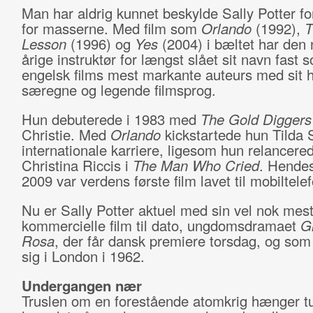
Man har aldrig kunnet beskylde Sally Potter for
for masserne. Med film som
Orlando
(1992),
T
Lesson
(1996) og
Yes
(2004) i bæltet har den 
årige instruktør for længst slået sit navn fast 
engelsk films mest markante auteurs med sit h
særegne og legende filmsprog.
Hun debuterede i 1983 med
The Gold Diggers
Christie. Med
Orlando
kickstartede hun Tilda 
internationale karriere, ligesom hun relancere
Christina Riccis i
The Man Who Cried
. Hende
2009 var verdens første film lavet til mobiltelef
Nu er Sally Potter aktuel med sin vel nok mes
kommercielle film til dato, ungdomsdramaet
G
Rosa
, der får dansk premiere torsdag, og som 
sig i London i 1962.
Undergangen nær
Truslen om en forestående atomkrig hænger t