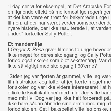
”I dag ser vi for eksempel, at Det Arabiske For
en lignende effekt på mellemøstlige regeringer.
at det kan være en trøst for bekymrede unge i 
filmen, at der har været verdensomspændende 
nyere historie, der ikke resulterede i, at verden
under,” fortæller Sally Potter.
Et mandemiljø
I
Ginger & Rosa
giver filmens to unge hovedp
ikke meget for deres skolegang, og Sally Potte
forlod også skolen som blot sekstenårig. Var d
ikke så vigtigt med skolegang i 60’erne?
”Siden jeg var fjorten år gammel, ville jeg vær
filminstruktør. Jeg følte, at jeg lærte meget m
for skolen og var ikke videre interesseret i at 
officielle kvalifikationer med mig. Jeg ville bar
med mit liv! Dog var jeg ikke helt forberedt på
ikke bare sådan åbnede sine arme mod mig, d
forlod skolen. Set i bakspejlet ville jeg ønske, 