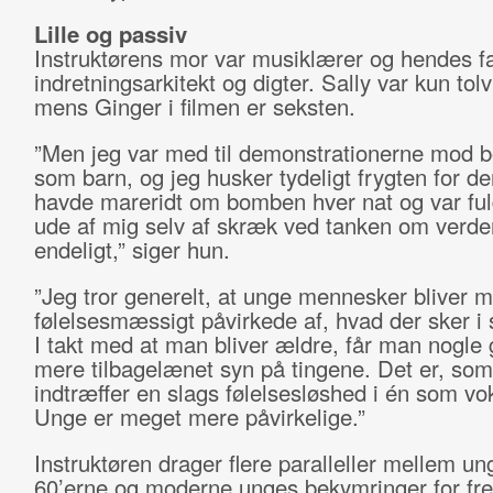
Lille og passiv
Instruktørens mor var musiklærer og hendes f
indretningsarkitekt og digter. Sally var kun tolv
mens Ginger i filmen er seksten.
”Men jeg var med til demonstrationerne mod
som barn, og jeg husker tydeligt frygten for de
havde mareridt om bomben hver nat og var fu
ude af mig selv af skræk ved tanken om verde
endeligt,” siger hun.
”Jeg tror generelt, at unge mennesker bliver 
følelsesmæssigt påvirkede af, hvad der sker i
I takt med at man bliver ældre, får man nogle
mere tilbagelænet syn på tingene. Det er, so
indtræffer en slags følelsesløshed i én som vo
Unge er meget mere påvirkelige.”
Instruktøren drager flere paralleller mellem 
60’erne og moderne unges bekymringer for fr