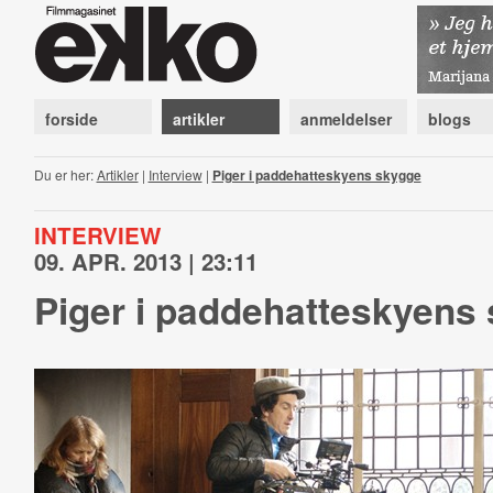
forside
artikler
anmeldelser
blogs
Du er her:
Artikler
|
Interview
|
Piger i paddehatteskyens skygge
INTERVIEW
09. APR. 2013 | 23:11
Piger i paddehatteskyens