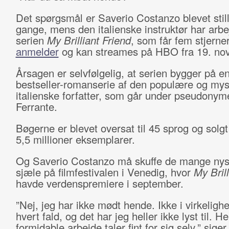
Det spørgsmål er Saverio Costanzo blevet still
gange, mens den italienske instruktør har arbe
serien
My Brilliant Friend
, som får fem stjerne
anmelder
og kan streames på HBO fra 19. no
Årsagen er selvfølgelig, at serien bygger på e
bestseller-romanserie af den populære og mys
italienske forfatter, som går under pseudonym
Ferrante.
Bøgerne er blevet oversat til 45 sprog og solgt 
5,5 millioner eksemplarer.
Og Saverio Costanzo må skuffe de mange nys
sjæle på filmfestivalen i Venedig, hvor
My Brill
havde verdenspremiere i september.
”Nej, jeg har ikke mødt hende. Ikke i virkeligh
hvert fald, og det har jeg heller ikke lyst til. H
formidable arbejde taler fint for sig selv,” siger