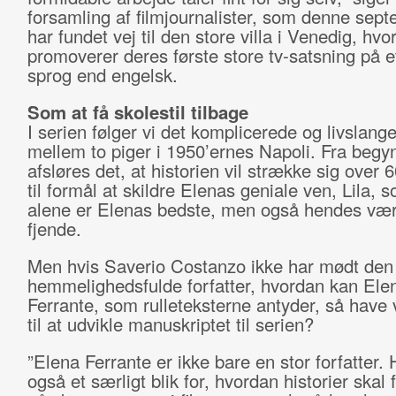
forsamling af filmjournalister, som denne sep
har fundet vej til den store villa i Venedig, hv
promoverer deres første store tv-satsning på e
sprog end engelsk.
Som at få skolestil tilbage
I serien følger vi det komplicerede og livslan
mellem to piger i 1950’ernes Napoli. Fra begy
afsløres det, at historien vil strække sig over 
til formål at skildre Elenas geniale ven, Lila, 
alene er Elenas bedste, men også hendes vær
fjende.
Men hvis Saverio Costanzo ikke har mødt den
hemmelighedsfulde forfatter, hvordan kan Ele
Ferrante, som rulleteksterne antyder, så have
til at udvikle manuskriptet til serien?
”Elena Ferrante er ikke bare en stor forfatter.
også et særligt blik for, hvordan historier skal 