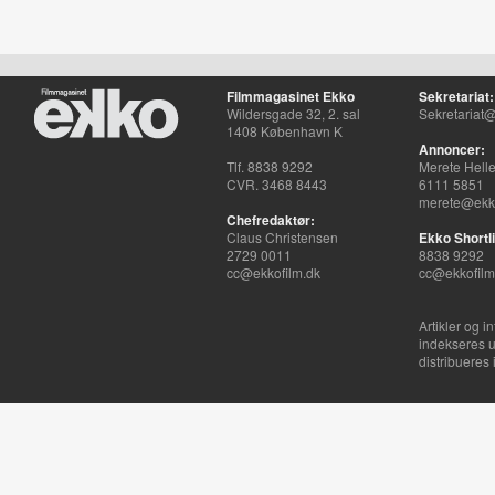
Filmmagasinet Ekko
Sekretariat:
Wildersgade 32, 2. sal
Sekretariat@
1408 København K
Annoncer:
Tlf. 8838 9292
Merete Hell
CVR. 3468 8443
6111 5851
merete@ekko
Chefredaktør:
Claus Christensen
Ekko Shortli
2729 0011
8838 9292
cc@ekkofilm.dk
cc@ekkofilm
Artikler og i
indekseres u
distribueres