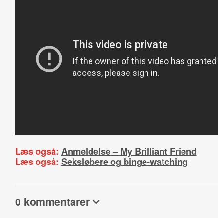
Læs også:
Anmeldelse – My Brilliant Friend
Læs også:
Seksløbere og binge-watching
0 kommentarer