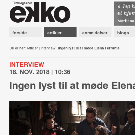
forside
artikler
anmeldelser
blogs
Du er her:
Artikler
|
Interview
|
Ingen lyst til at møde Elena Ferrante
INTERVIEW
18. NOV. 2018 | 10:36
Ingen lyst til at møde Elen