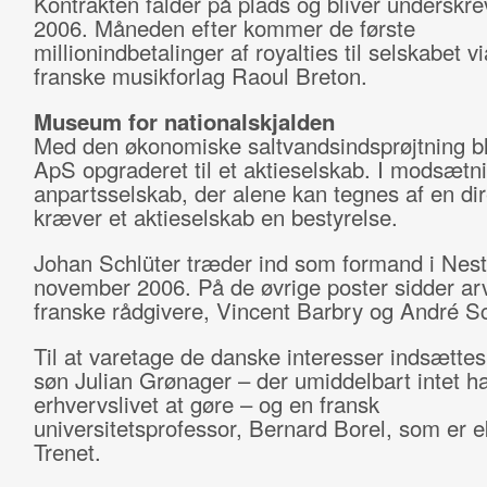
Kontrakten falder på plads og bliver underskreve
2006. Måneden efter kommer de første
millionindbetalinger af royalties til selskabet vi
franske musikforlag Raoul Breton.
Museum for nationalskjalden
Med den økonomiske saltvandsindsprøjtning bl
ApS opgraderet til et aktieselskab. I modsætnin
anpartsselskab, der alene kan tegnes af en dir
kræver et aktieselskab en bestyrelse.
Johan Schlüter træder ind som formand i Nest
november 2006. På de øvrige poster sidder ar
franske rådgivere, Vincent Barbry og André S
Til at varetage de danske interesser indsætte
søn Julian Grønager – der umiddelbart intet h
erhvervslivet at gøre – og en fransk
universitetsprofessor, Bernard Borel, som er e
Trenet.