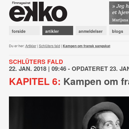
forside
artikler
anmeldelser
blogs
Du er her:
Artikler
|
Schlüters fald
|
Kampen om fransk sangskat
SCHLÜTERS FALD
22. JAN. 2018 | 09:46 - OPDATERET 23. JAN
KAPITEL 6:
Kampen om fr