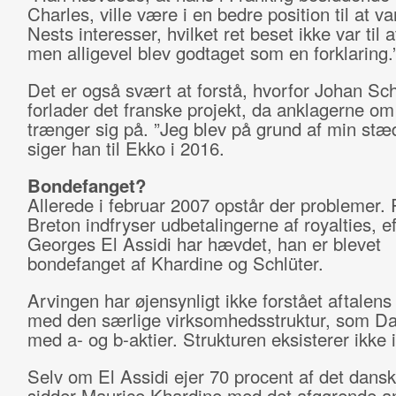
Charles, ville være i en bedre position til at v
Nests interesser, hvilket ret beset ikke var til a
men alligevel blev godtaget som en forklaring.
Det er også svært at forstå, hvorfor Johan Sch
forlader det franske projekt, da anklagerne om
trænger sig på. ”Jeg blev på grund af min stæ
siger han til Ekko i 2016.
Bondefanget?
Allerede i februar 2007 opstår der problemer.
Breton indfryser udbetalingerne af royalties, ef
Georges El Assidi har hævdet, han er blevet
bondefanget af Khardine og Schlüter.
Arvingen har øjensynligt ikke forstået aftalens
med den særlige virksomhedsstruktur, som D
med a- og b-aktier. Strukturen eksisterer ikke i
Selv om El Assidi ejer 70 procent af det dansk
sidder Maurice Khardine med det afgørende an