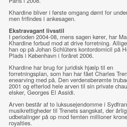
Paris i 2008.
Khardine bliver i første omgang dømt for unde
men frifindes i ankesagen.
Ekstravagant livsstil
I perioden 2004-08, mens sagen kører, har Ma
Khardine forbud mod at drive forretning. Allige
han op på Johan Schlüters kontordomicil på H
Plads i København i foråret 2006.
Khardine har brug for juridisk hjælp til en
forretningsplan, som han har fået Charles Tre
enearving med på. Den verdensberømte trubad
2001 og efterlod hele arven til sin private chau
elsker, Georges El Assidi.
Arven består af to luksusejendomme i Sydfran
musikrettigheder til Trenets sangskat, der årlig
udbetalinger på op mod femten millioner krone
royalties.