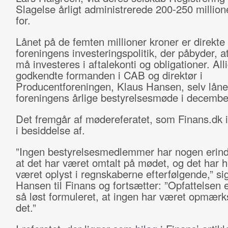
Slagelse årligt administrerede 200-250 million
for.
Lånet på de femten millioner kroner er direkte
foreningens investeringspolitik, der påbyder, a
må investeres i aftalekonti og obligationer. All
godkendte formanden i CAB og direktør i
Producentforeningen, Klaus Hansen, selv låne
foreningens årlige bestyrelsesmøde i decembe
Det fremgår af mødereferatet, som Finans.dk 
i besiddelse af.
”Ingen bestyrelsesmedlemmer har nogen erind
at det har været omtalt på mødet, og det har he
været oplyst i regnskaberne efterfølgende,” si
Hansen til Finans og fortsætter: ”Opfattelsen er
så løst formuleret, at ingen har været opmæ
det.”