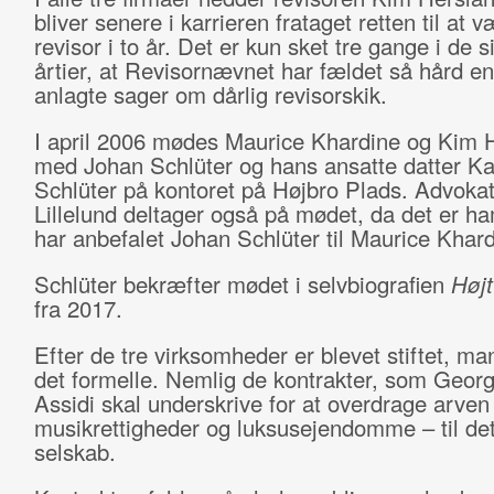
bliver senere i karrieren frataget retten til at v
revisor i to år. Det er kun sket tre gange i de s
årtier, at Revisornævnet har fældet så hård e
anlagte sager om dårlig revisorskik.
I april 2006 mødes Maurice Khardine og Kim 
med Johan Schlüter og hans ansatte datter Ka
Schlüter på kontoret på Højbro Plads. Advokat
Lillelund deltager også på mødet, da det er h
har anbefalet Johan Schlüter til Maurice Khard
Schlüter bekræfter mødet i selvbiografien
Højt
fra 2017.
Efter de tre virksomheder er blevet stiftet, ma
det formelle. Nemlig de kontrakter, som Geor
Assidi skal underskrive for at overdrage arven
musikrettigheder og luksusejendomme – til de
selskab.