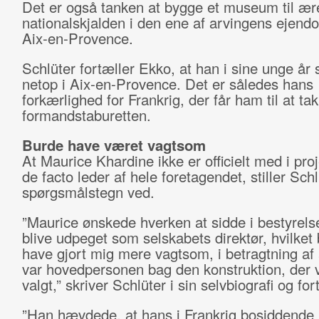
Det er også tanken at bygge et museum til ære
nationalskjalden i den ene af arvingens ejend
Aix-en-Provence.
Schlüter fortæller Ekko, at han i sine unge år
netop i Aix-en-Provence. Det er således hans
forkærlighed for Frankrig, der får ham til at takk
formandstaburetten.
Burde have været vagtsom
At Maurice Khardine ikke er officielt med i pro
de facto leder af hele foretagendet, stiller Schl
spørgsmålstegn ved.
”Maurice ønskede hverken at sidde i bestyrelse
blive udpeget som selskabets direktør, hvilket
have gjort mig mere vagtsom, i betragtning af
var hovedpersonen bag den konstruktion, der v
valgt,” skriver Schlüter i sin selvbiografi og for
”Han hævdede, at hans i Frankrig bosiddende 