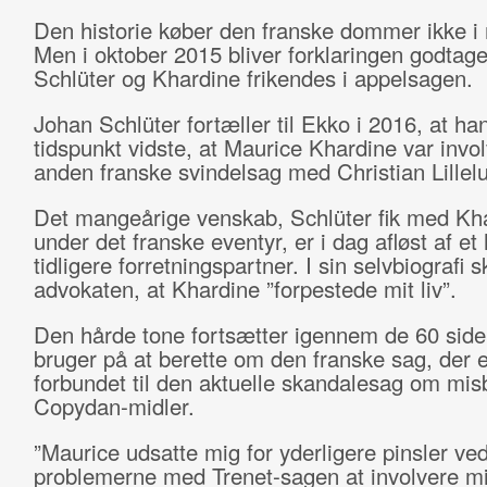
Den historie køber den franske dommer ikke i
Men i oktober 2015 bliver forklaringen godtage
Schlüter og Khardine frikendes i appelsagen.
Johan Schlüter fortæller til Ekko i 2016, at han
tidspunkt vidste, at Maurice Khardine var invol
anden franske svindelsag med Christian Lillel
Det mangeårige venskab, Schlüter fik med Kh
under det franske eventyr, er i dag afløst af et 
tidligere forretningspartner. I sin selvbiografi s
advokaten, at Khardine ”forpestede mit liv”.
Den hårde tone fortsætter igennem de 60 sider
bruger på at berette om den franske sag, der e
forbundet til den aktuelle skandalesag om mi
Copydan-midler.
”Maurice udsatte mig for yderligere pinsler ved
problemerne med Trenet-sagen at involvere mi