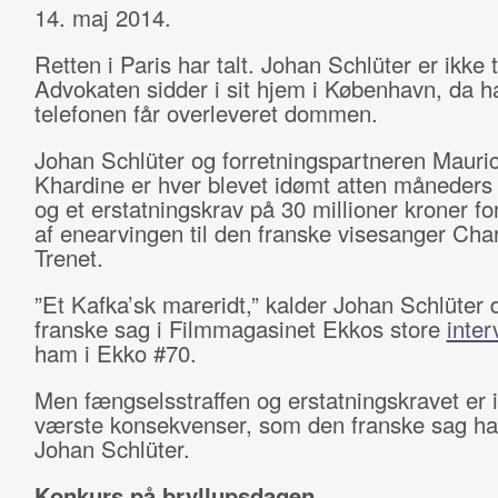
14. maj 2014.
Retten i Paris har talt. Johan Schlüter er ikke t
Advokaten sidder i sit hjem i København, da h
telefonen får overleveret dommen.
Johan Schlüter og forretningspartneren Mauri
Khardine er hver blevet idømt atten måneders
og et erstatningskrav på 30 millioner kroner fo
af enearvingen til den franske visesanger Cha
Trenet.
”Et Kafka’sk mareridt,” kalder Johan Schlüter 
franske sag i Filmmagasinet Ekkos store
inter
ham i Ekko #70.
Men fængselsstraffen og erstatningskravet er 
værste konsekvenser, som den franske sag har
Johan Schlüter.
Konkurs på bryllupsdagen