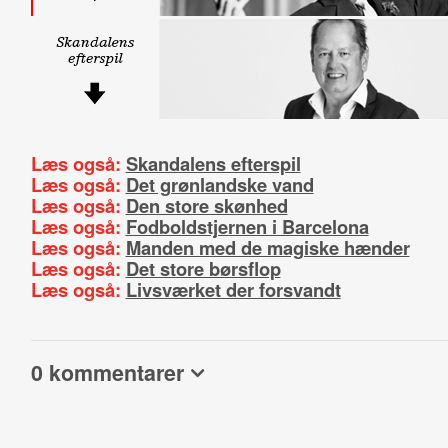
Læs også:
Skandalens efterspil
Læs også:
Det grønlandske vand
Læs også:
Den store skønhed
Læs også:
Fodboldstjernen i Barcelona
Læs også:
Manden med de magiske hænder
Læs også:
Det store børsflop
Læs også:
Livsværket der forsvandt
0 kommentarer