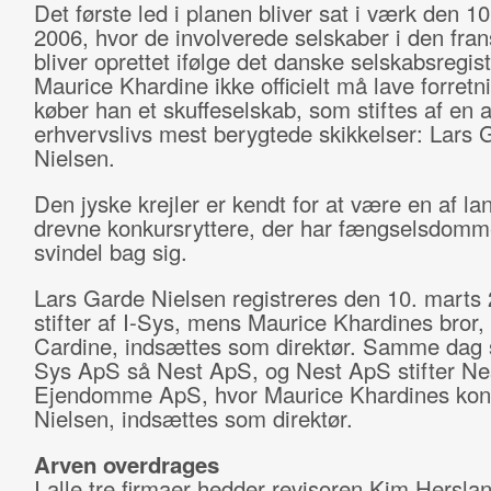
Det første led i planen bliver sat i værk den 1
2006, hvor de involverede selskaber i den fra
bliver oprettet ifølge det danske selskabsregis
Maurice Khardine ikke officielt må lave forretn
køber han et skuffeselskab, som stiftes af en 
erhvervslivs mest berygtede skikkelser: Lars 
Nielsen.
Den jyske krejler er kendt for at være en af l
drevne konkursryttere, der har fængselsdomm
svindel bag sig.
Lars Garde Nielsen registreres den 10. marts
stifter af I-Sys, mens Maurice Khardines bror,
Cardine, indsættes som direktør. Samme dag st
Sys ApS så Nest ApS, og Nest ApS stifter Ne
Ejendomme ApS, hvor Maurice Khardines kon
Nielsen, indsættes som direktør.
Arven overdrages
I alle tre firmaer hedder revisoren Kim Hersla