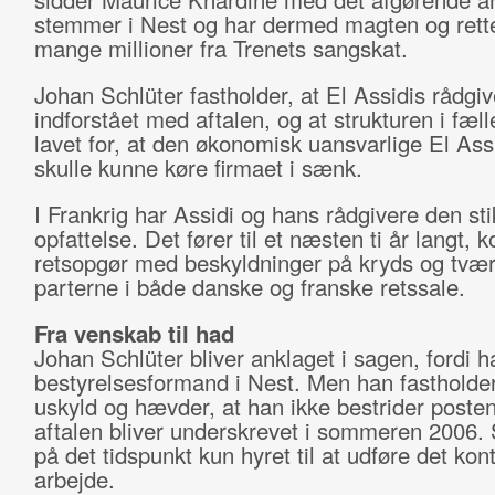
stemmer i Nest og har dermed magten og rett
mange millioner fra Trenets sangskat.
Johan Schlüter fastholder, at El Assidis rådgiv
indforstået med aftalen, og at strukturen i fæl
lavet for, at den økonomisk uansvarlige El Assi
skulle kunne køre firmaet i sænk.
I Frankrig har Assidi og hans rådgivere den st
opfattelse. Det fører til et næsten ti år langt, 
retsopgør med beskyldninger på kryds og tvæ
parterne i både danske og franske retssale.
Fra venskab til had
Johan Schlüter bliver anklaget i sagen, fordi h
bestyrelsesformand i Nest. Men han fastholder
uskyld og hævder, at han ikke bestrider posten
aftalen bliver underskrevet i sommeren 2006. 
på det tidspunkt kun hyret til at udføre det kont
arbejde.