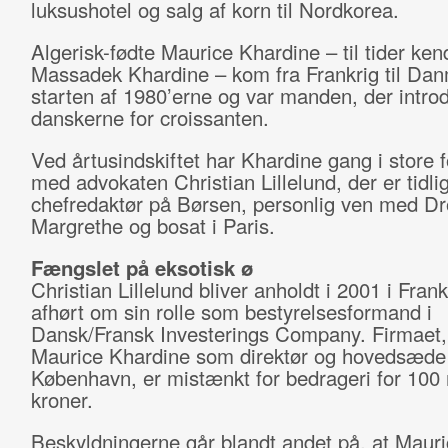
luksushotel og salg af korn til Nordkorea.
Algerisk-fødte Maurice Khardine – til tider ke
Massadek Khardine – kom fra Frankrig til Dan
starten af 1980’erne og var manden, der intro
danskerne for croissanten.
Ved årtusindskiftet har Khardine gang i store f
med advokaten Christian Lillelund, der er tidli
chefredaktør på Børsen, personlig ven med D
Margrethe og bosat i Paris.
Fængslet på eksotisk ø
Christian Lillelund bliver anholdt i 2001 i Frank
afhørt om sin rolle som bestyrelsesformand i
Dansk/Fransk Investerings Company. Firmaet,
Maurice Khardine som direktør og hovedsæde 
København, er mistænkt for bedrageri for 100 
kroner.
Beskyldningerne går blandt andet på, at Mauri