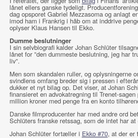
I referatet, der ligger som
bilag
i Finans’ artikl
lånet ellers ganske tydeligt. Producentforening
dag opsporet Gabriel Mezzasoma og anlagt en
imod ham i Frankrig i håb om at inddrive peng
oplyser Klaus Hansen til Ekko.
Dumme beslutninger
I sin selvbiografi kalder Johan Schlüter tilsag
lånet for ”den dummeste beslutning, jeg har truf
liv”.
Men som skandalen ruller, og oplysningerne 
svindlens omfang breder sig i pressen i efterå
dukker et nyt bilag op. Det viser, at Johan Sch
finansieret en advokatregning til Trenet-sagen
million kroner med penge fra en konto tilhøre
Danske filmproducenter har med andre ord beta
Schlüters franske retssag, som de intet har at
Johan Schlüter fortæller i
Ekko #70
, at der er