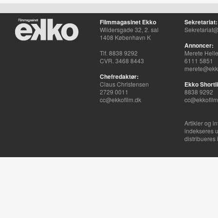
Filmmagasinet Ekko
Sekretariat:
Wildersgade 32, 2. sal
Sekretariat@
1408 København K
Annoncer:
Tlf. 8838 9292
Merete Hell
CVR. 3468 8443
6111 5851
merete@ekko
Chefredaktør:
Claus Christensen
Ekko Shortli
2729 0011
8838 9292
cc@ekkofilm.dk
cc@ekkofilm
Artikler og i
indekseres u
distribueres