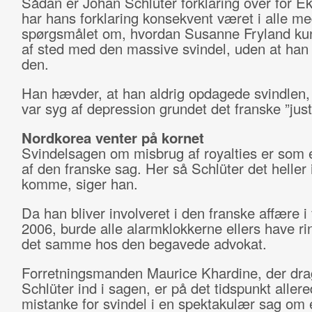
Sådan er Johan Schlüter forklaring over for E
har hans forklaring konsekvent været i alle me
spørgsmålet om, hvordan Susanne Fryland ku
af sted med den massive svindel, uden at ha
den.
Han hævder, at han aldrig opdagede svindlen, 
var syg af depression grundet det franske ”just
Nordkorea venter på kornet
Svindelsagen om misbrug af royalties er som e
af den franske sag. Her så Schlüter det heller 
komme, siger han.
Da han bliver involveret i den franske affære i 
2006, burde alle alarmklokkerne ellers have r
det samme hos den begavede advokat.
Forretningsmanden Maurice Khardine, der dra
Schlüter ind i sagen, er på det tidspunkt aller
mistanke for svindel i en spektakulær sag om 