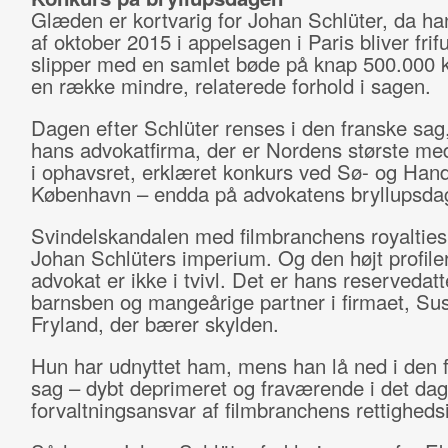
Glæden er kortvarig for Johan Schlüter, da han
af oktober 2015 i appelsagen i Paris bliver frif
slipper med en samlet bøde på knap 500.000 k
en række mindre, relaterede forhold i sagen.
Dagen efter Schlüter renses i den franske sag,
hans advokatfirma, der er Nordens største me
i ophavsret, erklæret konkurs ved Sø- og Hand
København – endda på advokatens bryllupsda
Svindelskandalen med filmbranchens royaltie
Johan Schlüters imperium. Og den højt profile
advokat er ikke i tvivl. Det er hans reservedatt
barnsben og mangeårige partner i firmaet, Su
Fryland, der bærer skylden.
Hun har udnyttet ham, mens han lå ned i den 
sag – dybt deprimeret og fraværende i det dag
forvaltningsansvar af filmbranchens rettigheds