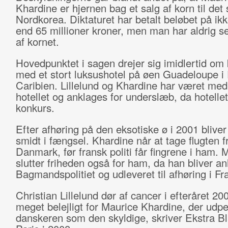
Khardine er hjernen bag et salg af korn til det
Nordkorea. Diktaturet har betalt beløbet på ik
end 65 millioner kroner, men man har aldrig s
af kornet.
Hovedpunktet i sagen drejer sig imidlertid om 
med et stort luksushotel på øen Guadeloupe i
Caribien. Lillelund og Khardine har været med
hotellet og anklages for underslæb, da hotellet
konkurs.
Efter afhøring på den eksotiske ø i 2001 bliver 
smidt i fængsel. Khardine når at tage flugten fr
Danmark, før fransk politi får fingrene i ham. 
slutter friheden også for ham, da han bliver an
Bagmandspolitiet og udleveret til afhøring i Fr
Christian Lillelund dør af cancer i efteråret 20
meget belejligt for Maurice Khardine, der udp
danskeren som den skyldige, skriver Ekstra Bl