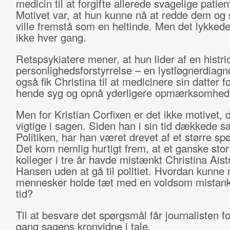
medicin til at forgifte allerede svagelige patien
Motivet var, at hun kunne nå at redde dem og
ville fremstå som en heltinde. Men det lykkede
ikke hver gang.
Retspsykiatere mener, at hun lider af en histri
personlighedsforstyrrelse – en lystløgnerdiagn
også fik Christina til at medicinere sin datter f
hende syg og opnå yderligere opmærksomhed
Men for Kristian Corfixen er det ikke motivet, d
vigtige i sagen. Siden han i sin tid dækkede s
Politiken, har han været drevet af et større sp
Det kom nemlig hurtigt frem, at et ganske stor
kolleger i tre år havde mistænkt Christina Aist
Hansen uden at gå til politiet. Hvordan kunne
mennesker holde tæt med en voldsom mistanke
tid?
Til at besvare det spørgsmål får journalisten fo
gang sagens kronvidne i tale.