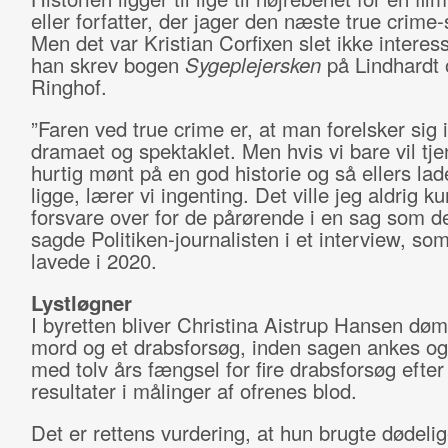
eller forfatter, der jager den næste true crime
Men det var Kristian Corfixen slet ikke interess
han skrev bogen
Sygeplejersken
på Lindhardt 
Ringhof.
”Faren ved true crime er, at man forelsker sig 
dramaet og spektaklet. Men hvis vi bare vil tj
hurtig mønt på en god historie og så ellers la
ligge, lærer vi ingenting. Det ville jeg aldrig k
forsvare over for de pårørende i en sag som d
sagde Politiken-journalisten i et interview, so
lavede i 2020.
Lystløgner
I byretten bliver Christina Aistrup Hansen dømt
mord og et drabsforsøg, inden sagen ankes og
med tolv års fængsel for fire drabsforsøg efter
resultater i målinger af ofrenes blod.
Det er rettens vurdering, at hun brugte dødeli