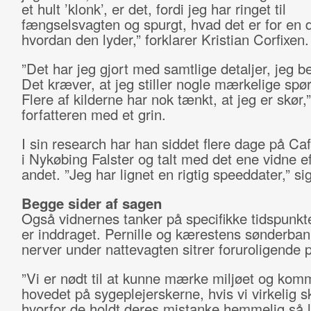
et hult ’klonk’, er det, fordi jeg har ringet til
fængselsvagten og spurgt, hvad det er for en d
hvordan den lyder,” forklarer Kristian Corfixen.
”Det har jeg gjort med samtlige detaljer, jeg be
Det kræver, at jeg stiller nogle mærkelige spø
Flere af kilderne har nok tænkt, at jeg er skør,”
forfatteren med et grin.
I sin research har han siddet flere dage på Ca
i Nykøbing Falster og talt med det ene vidne ef
andet. ”Jeg har lignet en rigtig speeddater,” si
Begge sider af sagen
Også vidnernes tanker på specifikke tidspunkt
er inddraget. Pernille og kærestens sønderba
nerver under nattevagten sitrer foruroligende 
”Vi er nødt til at kunne mærke miljøet og komm
hovedet på sygeplejerskerne, hvis vi virkelig sk
hvorfor de holdt deres mistanke hemmelig så 