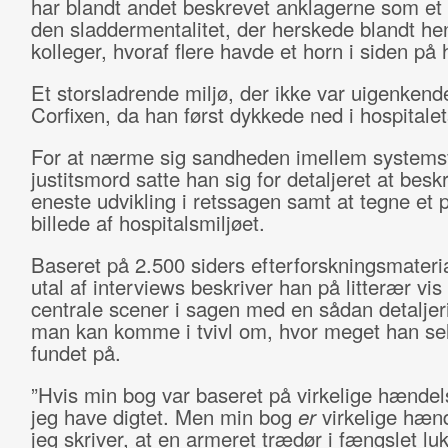
har blandt andet beskrevet anklagerne som et 
den sladdermentalitet, der herskede blandt h
kolleger, hvoraf flere havde et horn i siden på
Et storsladrende miljø, der ikke var uigenkende
Corfixen, da han først dykkede ned i hospitalets
For at nærme sig sandheden imellem systems
justitsmord satte han sig for detaljeret at besk
eneste udvikling i retssagen samt at tegne et 
billede af hospitalsmiljøet.
Baseret på 2.500 siders efterforskningsmateria
utal af interviews beskriver han på litterær vis
centrale scener i sagen med en sådan detaljer
man kan komme i tvivl om, hvor meget han se
fundet på.
”Hvis min bog var baseret på virkelige hændel
jeg have digtet. Men min bog
er
virkelige hænd
jeg skriver, at en armeret trædør i fængslet l