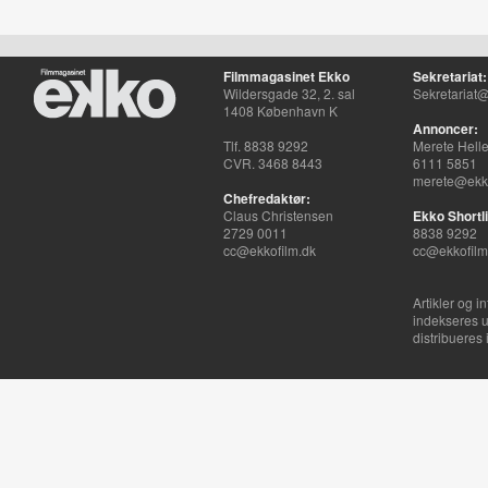
Filmmagasinet Ekko
Sekretariat:
Wildersgade 32, 2. sal
Sekretariat@
1408 København K
Annoncer:
Tlf. 8838 9292
Merete Hell
CVR. 3468 8443
6111 5851
merete@ekko
Chefredaktør:
Claus Christensen
Ekko Shortli
2729 0011
8838 9292
cc@ekkofilm.dk
cc@ekkofilm
Artikler og i
indekseres u
distribueres