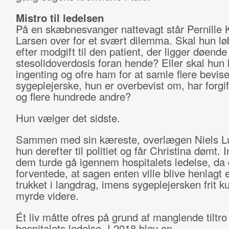
Mistro til ledelsen
På en skæbnesvanger nattevagt står Pernille
Larsen over for et svært dilemma. Skal hun lø
efter modgift til den patient, der ligger døende
stesolidoverdosis foran hende? Eller skal hun
ingenting og ofre ham for at samle flere bevi
sygeplejerske, hun er overbevist om, har forgi
og flere hundrede andre?
Hun vælger det sidste.
Sammen med sin kæreste, overlægen Niels L
hun derefter til politiet og får Christina dømt. 
dem turde gå igennem hospitalets ledelse, da
forventede, at sagen enten ville blive henlagt e
trukket i langdrag, imens sygeplejersken frit k
myrde videre.
Ét liv måtte ofres på grund af manglende tiltro 
hospitalets ledelse. I 2018 blev en