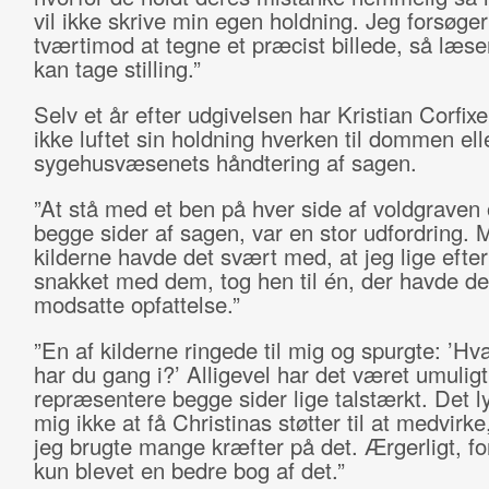
vil ikke skrive min egen holdning. Jeg forsøger
tværtimod at tegne et præcist billede, så læse
kan tage stilling.”
Selv et år efter udgivelsen har Kristian Corfixe
ikke luftet sin holdning hverken til dommen ell
sygehusvæsenets håndtering af sagen.
”At stå med et ben på hver side af voldgraven 
begge sider af sagen, var en stor udfordring. 
kilderne havde det svært med, at jeg lige efter
snakket med dem, tog hen til én, der havde de
modsatte opfattelse.”
”En af kilderne ringede til mig og spurgte: ’H
har du gang i?’ Alligevel har det været umuligt
repræsentere begge sider lige talstærkt. Det 
mig ikke at få Christinas støtter til at medvirk
jeg brugte mange kræfter på det. Ærgerligt, fo
kun blevet en bedre bog af det.”