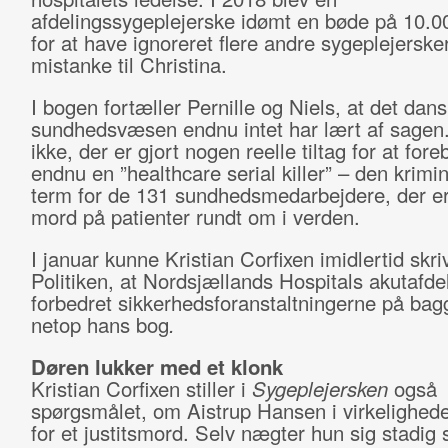
afdelingssygeplejerske idømt en bøde på 10.0
for at have ignoreret flere andre sygeplejerske
mistanke til Christina.
I bogen fortæller Pernille og Niels, at det dan
sundhedsvæsen endnu intet har lært af sagen
ikke, der er gjort nogen reelle tiltag for at for
endnu en ”healthcare serial killer” – den krimi
term for de 131 sundhedsmedarbejdere, der er
mord på patienter rundt om i verden.
I januar kunne Kristian Corfixen imidlertid skriv
Politiken, at Nordsjællands Hospitals akutafde
forbedret sikkerhedsforanstaltningerne på bag
netop hans bog
.
Døren lukker med et klonk
Kristian Corfixen stiller i
Sygeplejersken
også
spørgsmålet, om Aistrup Hansen i virkelighede
for et justitsmord. Selv nægter hun sig stadig 