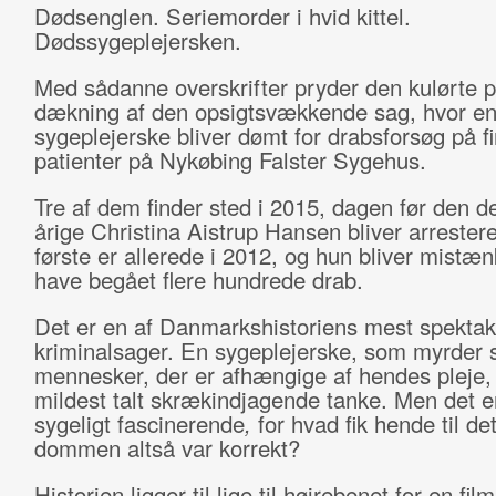
Dødsenglen. Seriemorder i hvid kittel.
Dødssygeplejersken.
Med sådanne overskrifter pryder den kulørte p
dækning af den opsigtsvækkende sag, hvor e
sygeplejerske bliver dømt for drabsforsøg på fi
patienter på Nykøbing Falster Sygehus.
Tre af dem finder sted i 2015, dagen før den 
årige Christina Aistrup Hansen bliver arrestere
første er allerede i 2012, og hun bliver mistænk
have begået flere hundrede drab.
Det er en af Danmarkshistoriens mest spekta
kriminalsager. En sygeplejerske, som myrder 
mennesker, der er afhængige af hendes pleje,
mildest talt skrækindjagende tanke. Men det e
sygeligt fascinerende
,
for hvad fik hende til det
dommen altså var korrekt?
Historien ligger til lige til højrebenet for en fi