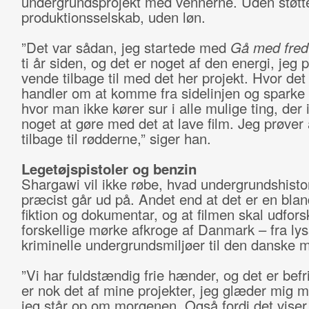
undergrundsprojekt med vennerne. Uden støtt
produktionsselskab, uden løn.
”Det var sådan, jeg startede med
Gå med fred
ti år siden, og det er noget af den energi, jeg 
vende tilbage til med det her projekt. Hvor det
handler om at komme fra sidelinjen og sparke
hvor man ikke kører sur i alle mulige ting, der 
noget at gøre med det at lave film. Jeg prøver 
tilbage til rødderne,” siger han.
Legetøjspistoler og benzin
Shargawi vil ikke røbe, hvad undergrundshistor
præcist går ud på. Andet end at det er en blan
fiktion og dokumentar, og at filmen skal udfors
forskellige mørke afkroge af Danmark – fra ly
kriminelle undergrundsmiljøer til den danske m
”Vi har fuldstændig frie hænder, og det er bef
er nok det af mine projekter, jeg glæder mig me
jeg står op om morgenen. Også fordi det viser,