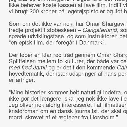
ikke behøver koste kassen at lave film. Indtil v
vi brugt 200 kroner på legetøjspistoler og lidt b
Som om det ikke var nok, har Omar Shargawi 
tredje projekt i støbeskeen –
Gangsterland,
som
spæde udviklingsfase, og som instruktøren b
”en episk film, der foregår i Danmark”.
Der løber en klar rød tråd gennem Omar Sharg
Splittelsen mellem to kulturer, der både var ce
med fred Jamil
og er det i den kommende
Cai
hovedtematik, der især udspringer af hans per
erfaringer.
”Mine historier kommer helt naturligt indefra, 
ikke gør det længere, skal jeg nok ikke lave fle
Jeg bliver nok aldrig interesseret i at filmatise
knaldroman om en dansk journalist, der skal o
mord, skrevet af et ægtepar fra Hørsholm.”