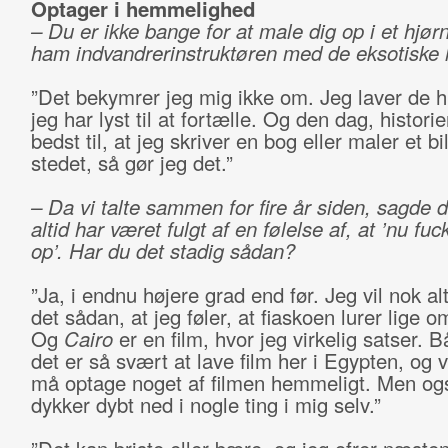
Optager i hemmelighed
– Du er ikke bange for at male dig op i et hjø
ham indvandrerinstruktøren med de eksotiske h
”Det bekymrer jeg mig ikke om. Jeg laver de hi
jeg har lyst til at fortælle. Og den dag, histori
bedst til, at jeg skriver en bog eller maler et bi
stedet, så gør jeg det.”
– Da vi talte sammen for fire år siden, sagde d
altid har været fulgt af en følelse af, at ’nu fuc
op’. Har du det stadig sådan?
”Ja, i endnu højere grad end før. Jeg vil nok al
det sådan, at jeg føler, at fiaskoen lurer lige o
Og
Cairo
er en film, hvor jeg virkelig satser. B
det er så svært at lave film her i Egypten, og v
må optage noget af filmen hemmeligt. Men ogs
dykker dybt ned i nogle ting i mig selv.”