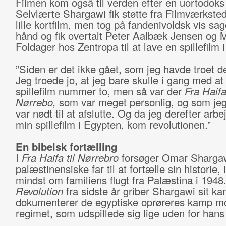
Filmen kom også til verden efter en uortodoks
Selvlærte Shargawi fik støtte fra Filmværkstede
lille kortfilm, men tog på fandenivoldsk vis sa
hånd og fik overtalt Peter Aalbæk Jensen og 
Foldager hos Zentropa til at lave en spillefilm i
”Siden er det ikke gået, som jeg havde troet 
Jeg troede jo, at jeg bare skulle i gang med at
spillefilm nummer to, men så var der
Fra Haifa 
Nørrebo,
som var meget personlig, og som jeg 
var nødt til at afslutte. Og da jeg derefter arb
min spillefilm i Egypten, kom revolutionen.”
En bibelsk fortælling
I
Fra Haifa til Nørrebro
forsøger Omar Shargawi
palæstinensiske far til at fortælle sin historie, 
mindst om familiens flugt fra Palæstina i 1948
Revolution
fra sidste år griber Shargawi sit k
dokumenterer de egyptiske oprøreres kamp m
regimet, som udspillede sig lige uden for hans