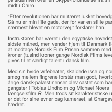
midt i Cairo.
”Efter revolutionen har militæret lukket hoved
Så nu er min lille gade, der før var en stille pa
nærmest blevet en motorvej,” forklarer han.
Instruktøren har været i den egyptiske hoveds
sidste måned, men vender hjem til Danmark tid
at modtage Nordisk Film Prisen sammen med
kroner (tusind kroner gange Nordisk Films leve
gives til et særligt talent i dansk film.
Med sin hvide wifebeater, skaldede isse og no
smøg mellem fingrene forstår man godt, hvorf
årige dansk-palæstinenser blev castet som ba
gangster i Tobias Lindholm og Michael Noers
fængselsfilm
R.
Men trods sit karakteristiske
er det for sine evner bag kameraet, at Shargaw
hædret.