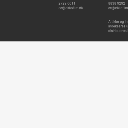
2729 0011
8838 9292
cc@ekkofilm.dk
cc@ekkofilm
Artikler og i
indekseres u
distribueres