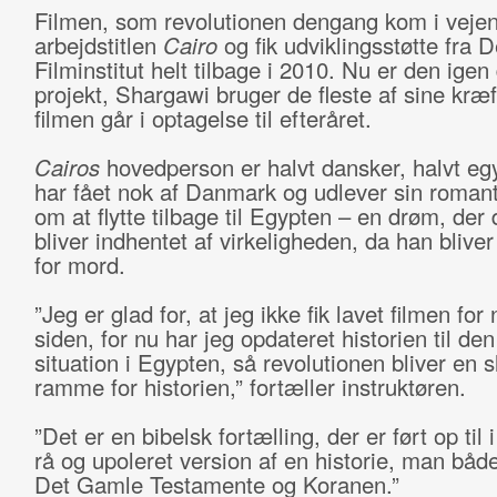
Filmen, som revolutionen dengang kom i vejen 
arbejdstitlen
Cairo
og fik udviklingsstøtte fra 
Filminstitut helt tilbage i 2010. Nu er den igen
projekt, Shargawi bruger de fleste af sine kræf
filmen går i optagelse til efteråret.
Cairos
hovedperson er halvt dansker, halvt eg
har fået nok af Danmark og udlever sin roman
om at flytte tilbage til Egypten – en drøm, der 
bliver indhentet af virkeligheden, da han blive
for mord.
”Jeg er glad for, at jeg ikke fik lavet filmen for
siden, for nu har jeg opdateret historien til de
situation i Egypten, så revolutionen bliver en s
ramme for historien,” fortæller instruktøren.
”Det er en bibelsk fortælling, der er ført op til 
rå og upoleret version af en historie, man både 
Det Gamle Testamente og Koranen.”