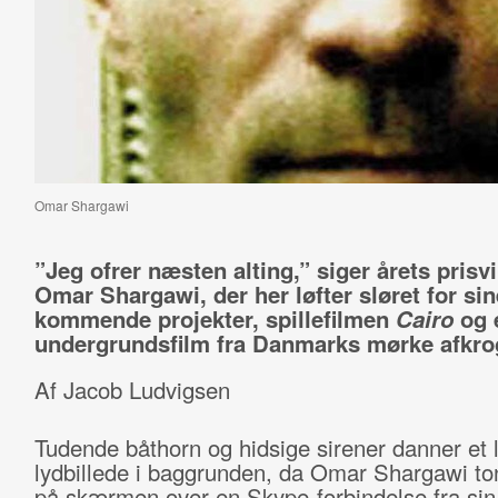
Omar Shargawi
”Jeg ofrer næsten alting,” siger årets prisv
Omar Shargawi, der her løfter sløret for sin
kommende projekter, spillefilmen
Cairo
og 
undergrundsfilm fra Danmarks mørke afkro
Af Jacob Ludvigsen
Tudende båthorn og hidsige sirener danner et li
lydbillede i baggrunden, da Omar Shargawi to
på skærmen over en Skype-forbindelse fra sin 