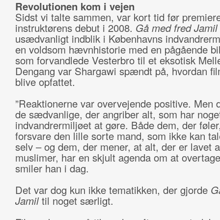
Revolutionen kom i vejen
Sidst vi talte sammen, var kort tid før premier
instruktørens debut i 2008.
Gå med fred Jamil
usædvanligt indblik i Københavns indvandrermi
en voldsom hævnhistorie med en pågående bil
som forvandlede Vesterbro til et eksotisk Mel
Dengang var Shargawi spændt på, hvordan film
blive opfattet.
”Reaktionerne var overvejende positive. Men d
de sædvanlige, der angriber alt, som har nog
indvandrermiljøet at gøre. Både dem, der føler
forsvare den lille sorte mand, som ikke kan tal
selv – og dem, der mener, at alt, der er lavet a
muslimer, har en skjult agenda om at overtage
smiler han i dag.
Det var dog kun ikke tematikken, der gjorde
G
Jamil
til noget særligt.