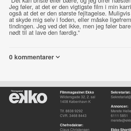
”Det kan briste eller bære, og jeg ofrer næsten
Jeg føler, at det er den vigtigste film i min kar
også at det er den største fejltagelse. Muligvis
at skyde mig selv i foden, eller måske ligefrem
tindingen. Jeg ved det ikke, men jeg føler bare,
nødt til at lave den færdig.”
0 kommentarer
Filmmagasinet Ekko
Sekretariat:
Wildersgade 32, 2. sal
Sekretariat@
1408 København K
Annoncer:
Tlf. 8838 9292
Merete Hell
CVR. 3468 8443
6111 5851
merete@ekko
Chefredaktør:
Claus Christensen
Ekko Shortli