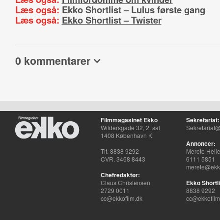
Læs også:
Ekko Shortlist – Lulus første gang
Læs også:
Ekko Shortlist – Twister
0 kommentarer
Filmmagasinet Ekko
Sekretariat:
Wildersgade 32, 2. sal
Sekretariat@
1408 København K
Annoncer:
Tlf. 8838 9292
Merete Hell
CVR. 3468 8443
6111 5851
merete@ekko
Chefredaktør:
Claus Christensen
Ekko Shortli
2729 0011
8838 9292
cc@ekkofilm.dk
cc@ekkofilm