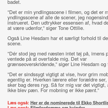
badet.
”Det er min yndlingsscene i filmen, og det er 
yndlingsscene af alle de scener, jeg nogensin
instrueret. Den udtrykker essensen af, hvad det
at være udenfor,” siger Tone Ottilie.
Også Line Hesdam har et særligt forhold til d
scene.
”Dér stod jeg med næsten intet tøj på, imens 
ventede på at overfalde mig. Det var
grænseoverskridende,” siger Line Hesdam og f
”Det er sindssygt vigtigt at vise, hvor grim mo
egentlig er. Hverken lærere eller forældre ser,
sker bag deres ryg. Så for mig var det vigtigt,
ikke blev pæn. For mobning er ikke pænt.”
Læs også:
Her er de nominerede til Ekko Shortl
Læs også:
Filmfordomme om kvinder