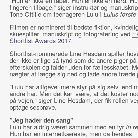
”Hun er ikke en taber. Hun er ikke en nørd. H
fingeren tilbage,” siger instruktør og manuskrip
Tone Ottilie om teenageren Lulu i
Lulus første
Filmen er nomineret til bedste fiktion, kvindeli
skuespiller, manuskript og fotografering ved
E
Shortlist Awards 2017
.
Shortlist-nominerede Line Hesdam spiller hove
der ikke er lige så tynd som de andre piger på
efterskolen og falder uden for fællesskabet. 
nægter at lægge sig ned og lade andre træde 
”Lulu har alligevel mere styr på sig selv, end
andre har. Men det kan være, at det koster no
på vejen,” siger Line Hesdam, der fik rollen ve
optagelsesprøve.
”Jeg hader den sang”
Lulu har aldrig været sammen med en fyr
in re
Hun har en internetkæreste, men da hendes