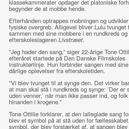
klassekammerater opdager det platoniske forh
begynder de at mobbe hende.
Efterhånden optrappes mobningen og udvikler s
fysiske overgreb. Alligevel bliver Lulu tvunget t
sammen med sine mobbere i en rundkreds og
efterskoleslageren
Livstræet
.
”Jeg hader den sang,” siger 22-årige Tone Ottili
efteråret startede på Den Danske Filmskoles
instruktørlinje. Hun forbinder sangen med sin
dårlige oplevelser fra efterskoletiden.
”Vi blev tvunget til at synge den. Det virker ba
at man skal stå i rundkreds og synge: ’Der er
uden venner,’ når man ikke passer ind, og folk
hinanden i krogene.”
Tone Ottilie forklarer, at den lalleglade sang f
blev et symbol på at stå uden for fællesskabet
symbol, der blev forstærket af, at sangen blev