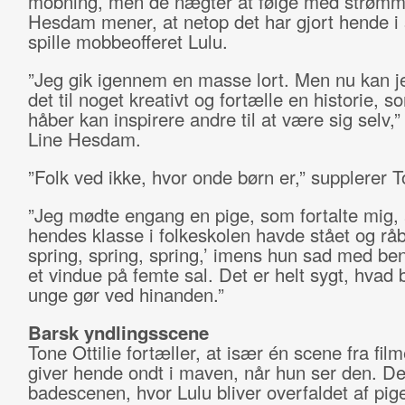
mobning, men de nægter at følge med strømm
Hesdam mener, at netop det har gjort hende i s
spille mobbeofferet Lulu.
”Jeg gik igennem en masse lort. Men nu kan j
det til noget kreativt og fortælle en historie, s
håber kan inspirere andre til at være sig selv,”
Line Hesdam.
”Folk ved ikke, hvor onde børn er,” supplerer To
”Jeg mødte engang en pige, som fortalte mig, 
hendes klasse i folkeskolen havde stået og råbt
spring, spring, spring,’ imens hun sad med be
et vindue på femte sal. Det er helt sygt, hvad 
unge gør ved hinanden.”
Barsk yndlingsscene
Tone Ottilie fortæller, at især én scene fra fil
giver hende ondt i maven, når hun ser den. De
badescenen, hvor Lulu bliver overfaldet af pige