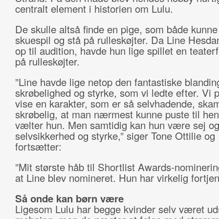
centralt element i historien om Lulu.
De skulle altså finde en pige, som både kunne 
skuespil og stå på rulleskøjter. Da Line Hesd
op til audition, havde hun lige spillet en teaterf
på rulleskøjter.
”Line havde lige netop den fantastiske blandin
skrøbelighed og styrke, som vi ledte efter. Vi 
vise en karakter, som er så selvhadende, ska
skrøbelig, at man nærmest kunne puste til hen
vælter hun. Men samtidig kan hun være sej og
selvsikkerhed og styrke,” siger Tone Ottilie og
fortsætter:
”Mit største håb til Shortlist Awards-nominerin
at Line blev nomineret. Hun har virkelig fortjen
Så onde kan børn være
Ligesom Lulu har begge kvinder selv været uds