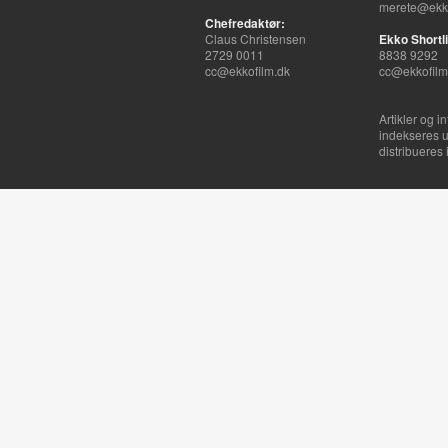
merete@ekko
Chefredaktør:
Claus Christensen
Ekko Shortli
2729 0011
8838 9292
cc@ekkofilm.dk
cc@ekkofilm
Artikler og i
indekseres u
distribueres