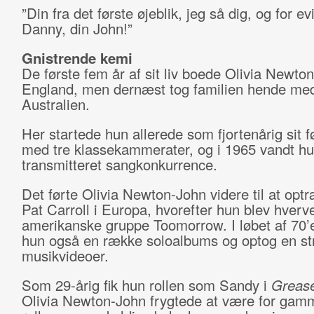
”Din fra det første øjeblik, jeg så dig, og for ev
Danny, din John!”
Gnistrende kemi
De første fem år af sit liv boede Olivia Newton
England, men dernæst tog familien hende med 
Australien.
Her startede hun allerede som fjortenårig sit f
med tre klassekammerater, og i 1965 vandt hu
transmitteret sangkonkurrence.
Det førte Olivia Newton-John videre til at op
Pat Carroll i Europa, hvorefter hun blev hverve
amerikanske gruppe Toomorrow. I løbet af 70’
hun også en række soloalbums og optog en st
musikvideoer.
Som 29-årig fik hun rollen som Sandy i
Greas
Olivia Newton-John frygtede at være for gamme