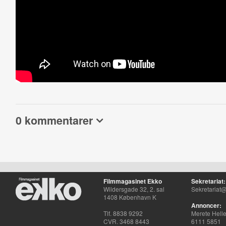
0 kommentarer
Filmmagasinet Ekko
Sekretariat:
Wildersgade 32, 2. sal
Sekretariat@
1408 København K
Annoncer:
Tlf. 8838 9292
Merete Hell
CVR. 3468 8443
6111 5851