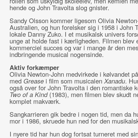
rollen som uskyldig skoleelev, men kemien m
hende og John Travolta slog gnister.
Sandy Olsson kommer ligesom Olivia Newton-
Australien, og hun forelsker sig i 1958 i John 
lokale Danny Zuko. I et musikalsk univers fors
unge at holde fast i kærligheden. Filmen blev
kommerciel succes og var i mange år den mes
indbringende musical nogensinde.
Aktiv forkæmper
Olivia Newton-John medvirkede i kølvandet p
med
Grease
i film som musicalen
Xanadu
. Hun
også over for John Travolta i den romantiske 
Two of a Kind
(1983), men filmen blev skudt n
komplet makværk.
Sangkarrieren gik bedre i nogen tid, men da h
mor i 1986, skruede hun ned for den musikalsk
I nyere tid har hun dog fortsat turneret med si