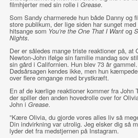
filmhjerter med sin rolle i
Grease
.
Som Sandy charmerede hun både Danny og f
store publikum, der lige siden har sunget med
hitsange som
You’re the One That I Want
og
S
Nights
.
Der er således mange triste reaktioner på, at O
Newton-John ifølge sin familie mandag sov stil
sin gård i Californien. Hun blev 73 år gammel.
Dødsårsagen kendes ikke, men hun kæmpede 
over flere omgange med brystkræft.
En af de kærlige reaktioner kommer fra John T
der spiller den anden hovedrolle over for Oliv
John i
Grease
.
”Kære Olivia, du gjorde vores alles liv så meg
Din indvirkning var utrolig. Jeg elsker dig så m
lyder det fra medstjernen på Instagram.