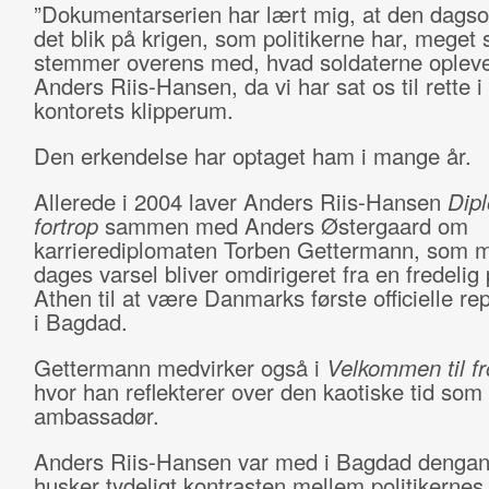
”Dokumentarserien har lært mig, at den dags
det blik på krigen, som politikerne har, meget 
stemmer overens med, hvad soldaterne oplever
Anders Riis-Hansen, da vi har sat os til rette i 
kontorets klipperum.
Den erkendelse har optaget ham i mange år.
Allerede i 2004 laver Anders Riis-Hansen
Dipl
fortrop
sammen med Anders Østergaard om
karrierediplomaten Torben Gettermann, som m
dages varsel bliver omdirigeret fra en fredelig 
Athen til at være Danmarks første officielle r
i Bagdad.
Gettermann medvirker også i
Velkommen til fro
hvor han reflekterer over den kaotiske tid som
ambassadør.
Anders Riis-Hansen var med i Bagdad dengan
husker tydeligt kontrasten mellem politikernes