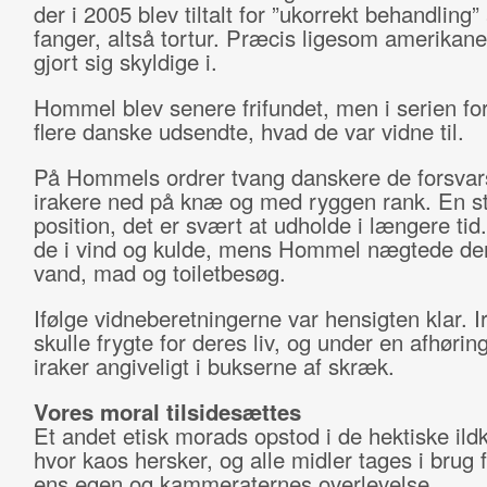
der i 2005 blev tiltalt for ”ukorrekt behandling” 
fanger, altså tortur. Præcis ligesom amerikan
gjort sig skyldige i.
Hommel blev senere frifundet, men i serien fo
flere danske udsendte, hvad de var vidne til.
På Hommels ordrer tvang danskere de forsvar
irakere ned på knæ og med ryggen rank. En s
position, det er svært at udholde i længere tid
de i vind og kulde, mens Hommel nægtede d
vand, mad og toiletbesøg.
Ifølge vidneberetningerne var hensigten klar. I
skulle frygte for deres liv, og under en afhørin
iraker angiveligt i bukserne af skræk.
Vores moral tilsidesættes
Et andet etisk morads opstod i de hektiske il
hvor kaos hersker, og alle midler tages i brug f
ens egen og kammeraternes overlevelse.