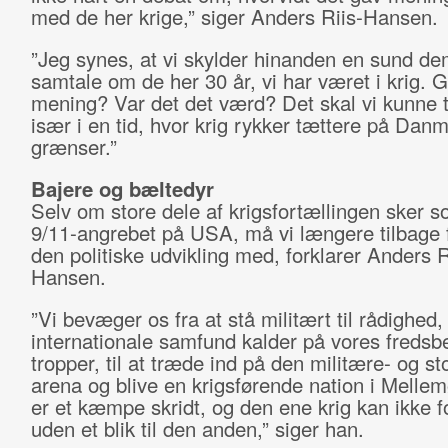
med de her krige,” siger Anders Riis-Hansen.
”Jeg synes, at vi skylder hinanden en sund de
samtale om de her 30 år, vi har været i krig. 
mening? Var det det værd? Det skal vi kunne 
især i en tid, hvor krig rykker tættere på Dan
grænser.”
Bajere og bæltedyr
Selv om store dele af krigsfortællingen sker s
9/11-angrebet på USA, må vi længere tilbage f
den politiske udvikling med, forklarer Anders R
Hansen.
”Vi bevæger os fra at stå militært til rådighed,
internationale samfund kalder på vores freds
tropper, til at træde ind på den militære- og sto
arena og blive en krigsførende nation i Melle
er et kæmpe skridt, og den ene krig kan ikke f
uden et blik til den anden,” siger han.