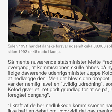
Siden 1991 har det danske forsvar udsendt cirka 88.000 sol
siden 1992 er 48 døde i kamp.
Så mente nuværende statsminister Mette Fred
overgang, at kommissionen skulle åbnes på ny
ifølge daværende udenrigsminister Jeppe Kofo
at nedlægge den. Men det blev siden droppet. 
var der nemlig lavet en ”uvildig udredning”, so
Kofod giver et ”ret godt grundlag for at se på, 
foregået dengang”.
”I kraft af de her nedlukkede kommissioner har 
ikke haft en debat om, hvorvidt det gav mening