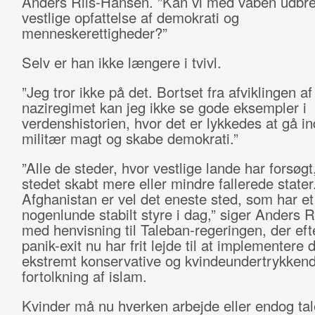
Anders Riis-Hansen. ”Kan vi med våben udbr
vestlige opfattelse af demokrati og
menneskerettigheder?”
Selv er han ikke længere i tvivl.
”Jeg tror ikke på det. Bortset fra afviklingen af
naziregimet kan jeg ikke se gode eksempler i
verdenshistorien, hvor det er lykkedes at gå i
militær magt og skabe demokrati.”
”Alle de steder, hvor vestlige lande har forsøgt,
stedet skabt mere eller mindre fallerede stater
Afghanistan er vel det eneste sted, som har et
nogenlunde stabilt styre i dag,” siger Anders 
med henvisning til Taleban-regeringen, der ef
panik-exit nu har frit lejde til at implementere 
ekstremt konservative og kvindeundertrykken
fortolkning af islam.
Kvinder må nu hverken arbejde eller endog tale