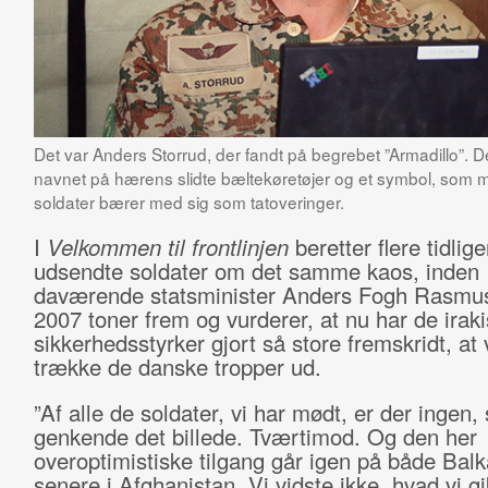
Det var Anders Storrud, der fandt på begrebet ”Armadillo”. De
navnet på hærens slidte bæltekøretøjer og et symbol, som
soldater bærer med sig som tatoveringer.
I
Velkommen til frontlinjen
beretter flere tidlige
udsendte soldater om det samme kaos, inden
daværende statsminister Anders Fogh Rasmus
2007 toner frem og vurderer, at nu har de irak
sikkerhedsstyrker gjort så store fremskridt, at 
trække de danske tropper ud.
”Af alle de soldater, vi har mødt, er der ingen
genkende det billede. Tværtimod. Og den her
overoptimistiske tilgang går igen på både Bal
senere i Afghanistan. Vi vidste ikke, hvad vi gik