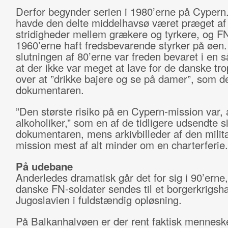
Derfor begynder serien i 1980’erne på Cyper
havde den delte middelhavsø været præget af
stridigheder mellem grækere og tyrkere, og F
1960’erne haft fredsbevarende styrker på øen.
slutningen af 80’erne var freden bevaret i en 
at der ikke var meget at lave for de danske tr
over at ”drikke bajere og se på damer”, som de
dokumentaren.
”Den største risiko på en Cypern-mission var, 
alkoholiker,” som en af de tidligere udsendte si
dokumentaren, mens arkivbilleder af den mili
mission mest af alt minder om en charterferie
På udebane
Anderledes dramatisk går det for sig i 90’erne
danske FN-soldater sendes til et borgerkrigsh
Jugoslavien i fuldstændig opløsning.
På Balkanhalvøen er der rent faktisk menneske