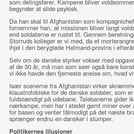
som delingsfører. Kampene bliver voldsomme
begynder at slide psykisk.
Da han skal til Afghanistan som kompagnichef
fornemmer han, at missionen bliver langt vol
end soldaterne er rustet til. Gennem beretning
Storruds kolleger er vi med, da et morterangr
ihjel i den berygtede Helmand-provins i efterå
Selv om de danske styrker vokser med opgaven
af de 30 år, må man som seer også bare konst
vi ikke havde den fjerneste anelse om, hvad vi g
Især scenerne fra Afghanistan virker skræm
klaustrofobiske for de danske soldater, som er
fuldstændigt på udebane. Talebanerne gider i
nærkampe, men har i stedet gemt miner over 
for basen og venter tålmodigt på det næste b
sprænger endnu en dansker i stumper.
Politikernes illusioner