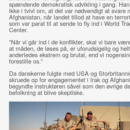
spændende demokratisk udvikling i gang. Han 
ikke i tvivl om, at det var nødvendigt at svare m
Afghanistan, når landet tillod at have en terror
som var parat til at sende to fly ind i World Tr
Center.
”Når vi går ind i de konflikter, skal vi bare vær
at måden, de løses på, er uforudsigelig og helt
anderledes ekstrem og brutal, end vi nogensi
forestille os.”
Da danskerne fulgte med USA og Storbritanni
skruede op for engagementet i Irak og Afghani
begyndte instruktøren såvel som den øvrige d
befolkning at blive skeptiske.