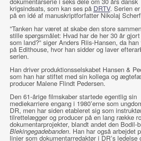
dokumentarserie i seks dele om 30 års dansk
krigsindsats, som kan ses på
DRTV
. Serien er
på en idé af manuskriptforfatter Nikolaj Scherf
”Tanken har været at skabe den store samm
stille spørgsmålet: Hvad har de her 30 år gjort
som land?” siger Anders Riis-Hansen, da han 
på Edithouse, hvor han sidder og laver efterar
serien.
Han driver produktionsselskabet Hansen & Pe
som han har stiftet med sin kollega og ægtefæ
producer Malene Flindt Pedersen.
Den 61-årige filmskaber startede egentlig sin
mediekarriere engang i 1980’erne som ungdo
DR, men har siden etableret sig som instruktør
tilrettelægger og producer på en lang række r
dokumentarprojekter, blandt andet den Bodil-
Blekingegadebanden
. Han har også arbejdet p
linjer som dokumentarredaktør i DR’s ledelse 