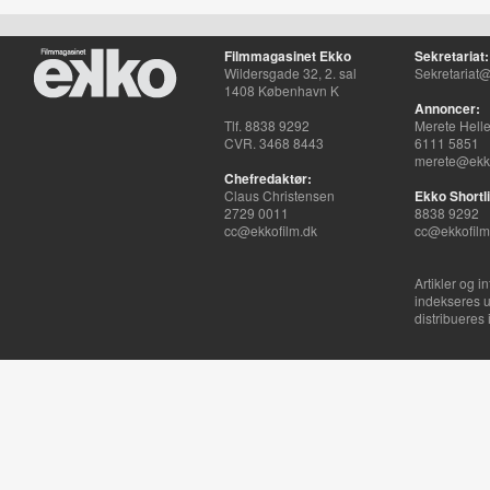
Filmmagasinet Ekko
Sekretariat:
Wildersgade 32, 2. sal
Sekretariat@
1408 København K
Annoncer:
Tlf. 8838 9292
Merete Hell
CVR. 3468 8443
6111 5851
merete@ekko
Chefredaktør:
Claus Christensen
Ekko Shortli
2729 0011
8838 9292
cc@ekkofilm.dk
cc@ekkofilm
Artikler og i
indekseres u
distribueres