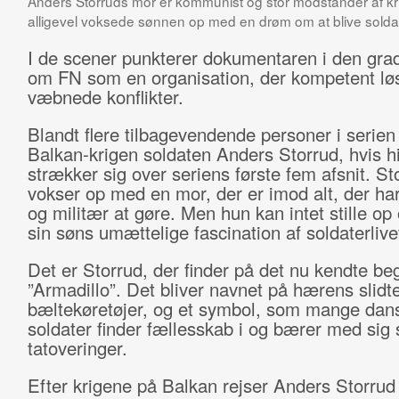
Anders Storruds mor er kommunist og stor modstander af kr
alligevel voksede sønnen op med en drøm om at blive solda
I de scener punkterer dokumentaren i den grad
om FN som en organisation, der kompetent lø
væbnede konflikter.
Blandt flere tilbagevendende personer i serien
Balkan-krigen soldaten Anders Storrud, hvis hi
strækker sig over seriens første fem afsnit. St
vokser op med en mor, der er imod alt, der ha
og militær at gøre. Men hun kan intet stille op 
sin søns umættelige fascination af soldaterlive
Det er Storrud, der finder på det nu kendte be
”Armadillo”. Det bliver navnet på hærens slidt
bæltekøretøjer, og et symbol, som mange dan
soldater finder fællesskab i og bærer med sig
tatoveringer.
Efter krigene på Balkan rejser Anders Storrud t