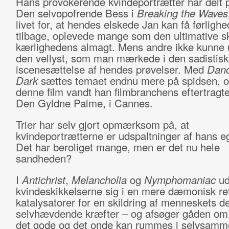
Hans provokerende kvindeportrætter har delt 
Den selvopofrende Bess i
Breaking the Waves
livet for, at hendes elskede Jan kan få førligh
tilbage, oplevede mange som den ultimative sk
kærlighedens almagt. Mens andre ikke kunne 
den vellyst, som man mærkede i den sadistis
iscenesættelse af hendes prøvelser. Med
Danc
Dark
sættes temaet endnu mere på spidsen, 
denne film vandt han filmbranchens eftertragt
Den Gyldne Palme, i Cannes.
Trier har selv gjort opmærksom på, at
kvindeportrætterne er udspaltninger af hans eg
Det har beroliget mange, men er det nu hele
sandheden?
I
Antichrist
,
Melancholia
og
Nymphomaniac
ud
kvindeskikkelserne sig i en mere dæmonisk r
katalysatorer for en skildring af menneskets de
selvhævdende kræfter – og afsøger gåden om
det gode og det onde kan rummes i selvsamm