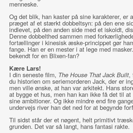
menneske.
Og det blik, han kaster på sine karakterer, er a
præget af et stærkt dobbeltsyn: på den ene si
indlevet, på den anden side med et iskoldt, dist
Denne dobbelthed sammen med forkærlighede
fortællinger i kinesisk æske-princippet gør ha
fange. Han er en mester i at lege med masker.
bekendt for en Blixen-fan?
Kære Lars!
I din seneste film,
The House That Jack Built
,
du historien om seriemorderen Jack, der er ing
men ville ønske, at han var arkitekt. Hans sto
at bygge et hus, men han kan ikke få det til at 
sine ambitioner. Og ikke mindre end fire gang
undervejs river han det ned for at begynde forf
Til sidst står der et nøgent, helt primitivt træs
grunden. Det var så langt, hans fantasi rakte.