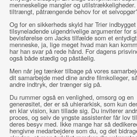
menneskelige mangler og utilstrækkeligheder.
tiltrængt, påtrængende behov for et selvopgø
Og for en sikkerheds skyld har Trier indbygge
tilsyneladende uigendrivelige argumenter for s
bevisførelse om Jacks tilfælde som et entydigt 
menneske, ja, lige meget hvad man kan kom
har han svar på rede hånd. For dagens prisvin
også både stædig og påståelig.
Men når jeg tænker tilbage på vores samarbej
dit samarbejde med dine andre filmkolleger, så
andre indtryk, der trænger sig på.
Du rummer også en venlighed, omsorg og en
generøsitet, der er så uhierarkisk, som kun de
en klar vision, kan tillade sig. Du inviterer andr
proces, og selv de yngste assistenter får lov til
deres besyv med. Ikke mange har så dedikere
hengivne medarbejdere som du, og det bidrager