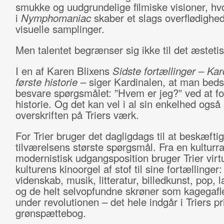
smukke og uudgrundelige filmiske visioner, hv
i
Nymphomaniac
skaber et slags overflødighe
visuelle samplinger.
Men talentet begrænser sig ikke til det æstetis
I en af Karen Blixens
Sidste fortællinger
–
Kar
første historie
– siger Kardinalen, at man beds
besvare spørgsmålet: ”Hvem er jeg?” ved at fo
historie. Og det kan vel i al sin enkelhed også
overskriften på Triers værk.
For Trier bruger det dagligdags til at beskæfti
tilværelsens største spørgsmål. Fra en kulturra
modernistisk udgangsposition bruger Trier virt
kulturens kinoorgel af stof til sine fortællinger: 
videnskab, musik, litteratur, billedkunst, pop, 
og de helt selvopfundne skrøner som kagegafle
under revolutionen – det hele indgår i Triers pr
grønspættebog.