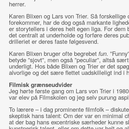
herrer.
Karen Blixen og Lars von Trier. Så forskellige
forekommer, har de dog også markante lighed
er storytellers i deres helt egen liga. For dem
det centralt at underholde og forføre deres pu
drilleriet er deres faste følgesvend.
Karen Blixen bruger ofte begrebet
fun
. ”Funny
betyde ”sjovt”, men også ”peculiar”, altså sært
underligt. Hos både Blixen og Trier er det spøg
alvorlige og det sære flettet uadskilleligt ind i
Filmisk grænseudvider
Jeg hørte første gang om Lars von Trier i 1980
var elev på Filmskolen og jeg selv purung aspi
To lærere – i dag prominente filmfolk – diskut
skeptisk hans talent: Om der var en minimal c
at der bag hans excentriske særheder kunne s
kunstnerisk talent, eller om dette var helt og a