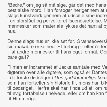
”Bedre,” om jeg så må sige, går det med hans 
bestialske mord. Han forsøger herigennem at 
slags kunstværk gennem at udspille sine ind
i en storslået og perverteret iscenesættelse. 
mennesker som materiale lykkes det ham at b
hus.
Denne slags hus er ikke set før. Grænseoversk
sin makabre enkelhed. Et forbrug – eller rette
– af andre mennesker til hans eget formål. Geni
bare galt?
Filmen er indrammet af Jacks samtale med Ve
digteren over alle digtere, som også er Dantes
i de første dødsriger i
Den guddommelige kom
som han fortæller sin historie til, mens han bli
til dødsriget. Herfra skal han finde ud af, om 
til evig fortabelse i helvede, eller om han kan
til Himmerige.