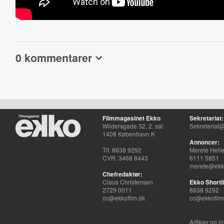
0 kommentarer
Filmmagasinet Ekko
Sekretariat:
Wildersgade 32, 2. sal
Sekretariat@
1408 København K
Annoncer:
Tlf. 8838 9292
Merete Hell
CVR. 3468 8443
6111 5851
merete@ekko
Chefredaktør:
Claus Christensen
Ekko Shortli
2729 0011
8838 9292
cc@ekkofilm.dk
cc@ekkofilm
Artikler og i