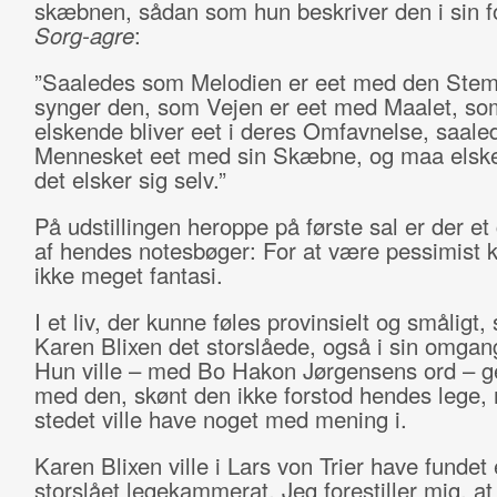
skæbnen, sådan som hun beskriver den i sin f
Sorg-agre
:
”Saaledes som Melodien er eet med den Ste
synger den, som Vejen er eet med Maalet, so
elskende bliver eet i deres Omfavnelse, saale
Mennesket eet med sin Skæbne, og maa elsk
det elsker sig selv.”
På udstillingen heroppe på første sal er der et 
af hendes notesbøger: For at være pessimist 
ikke meget fantasi.
I et liv, der kunne føles provinsielt og småligt
Karen Blixen det storslåede, også i sin omgan
Hun ville – med Bo Hakon Jørgensens ord – g
med den, skønt den ikke forstod hendes lege,
stedet ville have noget med mening i.
Karen Blixen ville i Lars von Trier have fundet
storslået legekammerat. Jeg forestiller mig, at 