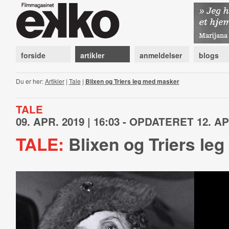
forside
artikler
anmeldelser
blogs
Du er her:
Artikler
|
Tale
|
Blixen og Triers leg med masker
TALE
09. APR. 2019 | 16:03 - OPDATERET 12. APR
TALE:
Blixen og Triers le