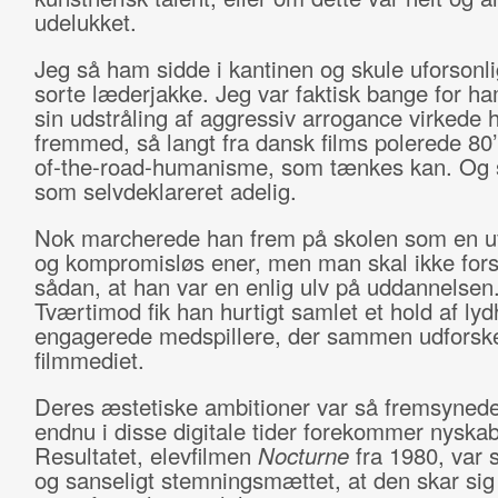
udelukket.
Jeg så ham sidde i kantinen og skule uforsonlig
sorte læderjakke. Jeg var faktisk bange for ha
sin udstråling af aggressiv arrogance virkede 
fremmed, så langt fra dansk films polerede 80’
of-the-road-humanisme, som tænkes kan. Og 
som selvdeklareret adelig.
Nok marcherede han frem på skolen som en uf
og kompromisløs ener, men man skal ikke fors
sådan, at han var en enlig ulv på uddannelsen
Tværtimod fik han hurtigt samlet et hold af ly
engagerede medspillere, der sammen udforsk
filmmediet.
Deres æstetiske ambitioner var så fremsynede
endnu i disse digitale tider forekommer nyska
Resultatet, elevfilmen
Nocturne
fra 1980, var 
og sanseligt stemningsmættet, at den skar sig