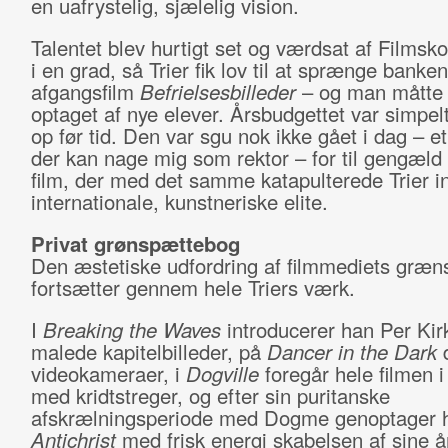
en uafrystelig, sjælelig vision.
Talentet blev hurtigt set og værdsat af Filmsko
i en grad, så Trier fik lov til at sprænge banke
afgangsfilm
Befrielsesbilleder
– og man måtte
optaget af nye elever. Årsbudgettet var simpel
op før tid. Den var sgu nok ikke gået i dag – e
der kan nage mig som rektor – for til gengæld f
film, der med det samme katapulterede Trier in
internationale, kunstneriske elite.
Privat grønspættebog
Den æstetiske udfordring af filmmediets græn
fortsætter gennem hele Triers værk.
I
Breaking the Waves
introducerer han Per Kir
malede kapitelbilleder, på
Dancer in the Dark
d
videokameraer, i
Dogville
foregår hele filmen i
med kridtstreger, og efter sin puritanske
afskrælningsperiode med Dogme genoptager h
Antichrist
med frisk energi skabelsen af sine å