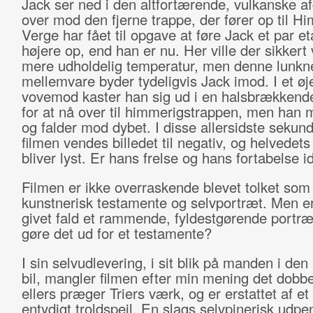
Jack ser ned i den altfortærende, vulkanske a
over mod den fjerne trappe, der fører op til H
Verge har fået til opgave at føre Jack et par e
højere op, end han er nu. Her ville der sikkert
mere udholdelig temperatur, men denne lunkn
mellemvare byder tydeligvis Jack imod. I et øj
vovemod kaster han sig ud i en halsbrækken
for at nå over til himmerigstrappen, men han 
og falder mod dybet. I disse allersidste sekund
filmen vendes billedet til negativ, og helvedet
bliver lyst. Er hans frelse og hans fortabelse i
Filmen er ikke overraskende blevet tolket som
kunstnerisk testamente og selvportræt. Men er
givet fald et rammende, fyldestgørende portræ
gøre det ud for et testamente?
I sin selvudlevering, i sit blik på manden i den 
bil, mangler filmen efter min mening det dobbe
ellers præger Triers værk, og er erstattet af et 
entydigt troldspejl. En slags selvpinerisk udpen