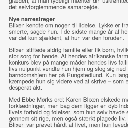
glæden, at man tydeligt mærker din uskrømte
det selvforglemmende samarbejde.
Nye narrestreger
Blixen kendte om nogen til lidelse. Lykke er fr
smerte, sagde hun. I de sidste mange år af he
var det kun sjældent, at hun var den foruden.
Blixen stiftede aldrig familie eller fik børn, hvil
stor sorg for hende. At hendes afrikanske farm
konkurs blev på mange måder hendes livs fallit
livs nulpunkt vendte hun hjem og slog sig ned i
barndomshjem her på Rungstedlund. Kun lan
kæmpede hun sig videre ved at skrive – som 
desperat akt.
Med Ebbe Mørks ord: Karen Blixen elskede m
forklædninger, men bag dem ligger en dyb indsi
livets forhold og følelser, som hun selv havde 
gennem sit rige, men også stærkt plagede liv.
Blixen var prøvet hårdt af livet, men hun levede