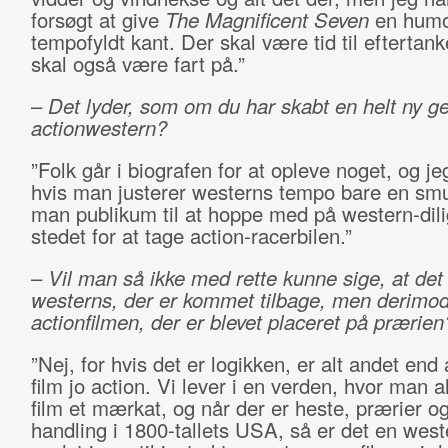
forsøgt at give
The Magnificent Seven
en humor
tempofyldt kant. Der skal være tid til eftertan
skal også være fart på.”
–
Det lyder, som om du har skabt en helt ny g
actionwestern?
”Folk går i biografen for at opleve noget, og jeg
hvis man justerer westerns tempo bare en smul
man publikum til at hoppe med på western-dili
stedet for at tage action-racerbilen.”
–
Vil man så ikke med rette kunne sige, at det 
westerns, der er kommet tilbage, men derimo
actionfilmen, der er blevet placeret på prærien
”Nej, for hvis det er logikken, er alt andet end
film jo action. Vi lever i en verden, hvor man al
film et mærkat, og når der er heste, prærier o
handling i 1800-tallets USA, så er det en wes