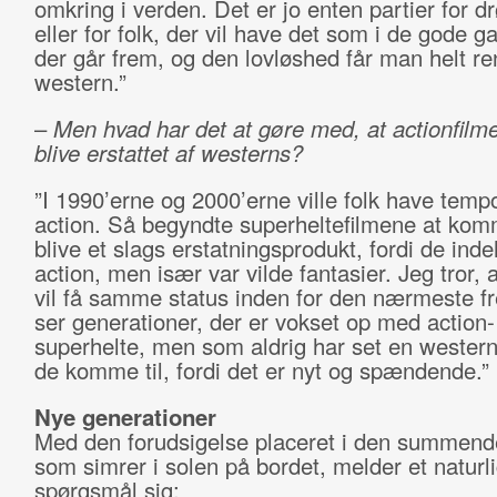
omkring i verden. Det er jo enten partier for 
eller for folk, der vil have det som i de gode 
der går frem, og den lovløshed får man helt ren
western.”
–
Men hvad har det at gøre med, at actionfilme
blive erstattet af westerns?
”I 1990’erne og 2000’erne ville folk have temp
action. Så begyndte superheltefilmene at kom
blive et slags erstatningsprodukt, fordi de inde
action, men især var vilde fantasier. Jeg tror, 
vil få samme status inden for den nærmeste fr
ser generationer, der er vokset op med action-
superhelte, men som aldrig har set en western.
de komme til, fordi det er nyt og spændende.”
Nye generationer
Med den forudsigelse placeret i den summende
som simrer i solen på bordet, melder et naturli
spørgsmål sig: