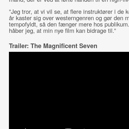
”Jeg tror, at vi vil se, at flere instruktører i 
år kaster sig over westerngenren og gør den 
tempofyldt, så den fænger mere hos publikum
håber jeg, at min nye film kan bidrage til.”
Trailer: The Magnificent Seven