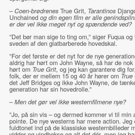
–
Coen-brødrenes
True Grit,
Tarantinos
Djang
Unchained
og din egen film er alle genindspiln
er der vel ikke meget nyt og spændende ved?
”Det bør man sige to ting om,” siger Fuqua og 
sveden af den glatbarberede hovedskal.
”For det første er det nyt for de nye generation
aldrig har hørt om John Wayne, så har de nok h
hørt om
True Grit
, og jeg kan garantere dig for
folk, der er mellem 15 og 40 år hører om
True 
det Jeff Bridges og ikke John Wayne, de tænk
generation har sin hovedrolle.”
–
Men det gør vel ikke westernfilmene nye?
”Jo, på sin vis – og dermed kommer vi til min
pointe. De nye westerns har mere action. Jeg 
fuldtonet ind på de klassiske westernbilleder 
vidder og vindhekse og alt det dér, men jeg ha