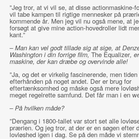
”Jeg tror, at vi vil se, at disse actionmaskine-f
vil tabe kampen til rigtige mennesker på præri
kommende år. Men jeg vil nu også mene, at jeg
forsøgt at give mine action-hovedroller lidt me
kant.”
–
Man kan vel godt tillade sig at sige, at Denze
Washington i din forrige film,
The Equalizer
,
e
maskine, der kan dræbe og overvinde alle!
”Ja, og det er virkelig fascinerende, men tiden
efterhånden på noget andet. Der er brug for
eftertænksomhed og måske også mere lovløsh
meget regelrette samfund. Det får man i en we
–
På hvilken måde?
”Dengang i 1800-tallet var stort set alle lovlø
prærien. Og jeg tror, at der er en søgen efter
lovløshed igen i dag. Se på den måde vi stem