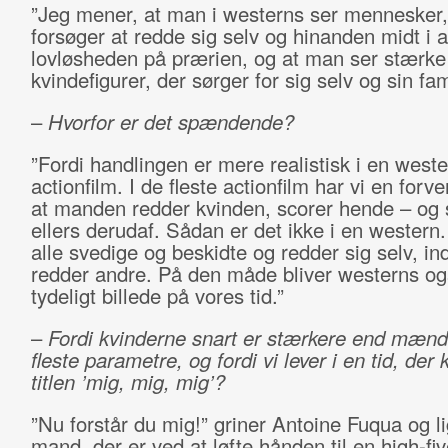
”Jeg mener, at man i westerns ser mennesker,
forsøger at redde sig selv og hinanden midt i a
lovløsheden på prærien, og at man ser stærke
kvindefigurer, der sørger for sig selv og sin fam
–
Hvorfor er det spændende?
”Fordi handlingen er mere realistisk i en weste
actionfilm. I de fleste actionfilm har vi en forv
at manden redder kvinden, scorer hende – og 
ellers derudaf. Sådan er det ikke i en western.
alle svedige og beskidte og redder sig selv, in
redder andre. På den måde bliver westerns og
tydeligt billede på vores tid.”
–
Fordi kvinderne snart er stærkere end mæn
fleste parametre, og fordi vi lever i en tid, der
titlen ’mig, mig, mig’?
”Nu forstår du mig!” griner Antoine Fuqua og l
mand, der er ved at løfte hånden til en high-fiv