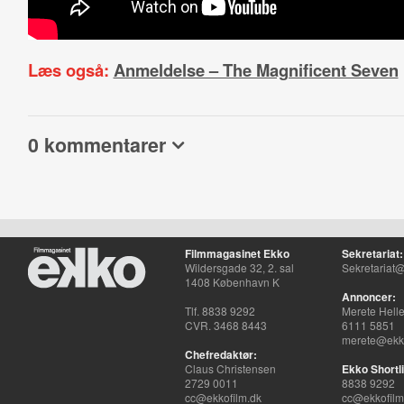
Læs også:
Anmeldelse – The Magnificent Seven
0 kommentarer
Filmmagasinet Ekko
Sekretariat:
Wildersgade 32, 2. sal
Sekretariat@
1408 København K
Annoncer:
Tlf. 8838 9292
Merete Hell
CVR. 3468 8443
6111 5851
merete@ekko
Chefredaktør:
Claus Christensen
Ekko Shortli
2729 0011
8838 9292
cc@ekkofilm.dk
cc@ekkofilm