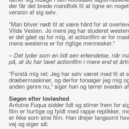
der får det brede mandfolk til at ligne en noget
version af sig selv.
”Man bliver nødt til at være hård for at overlev
Vilde Vesten. Jo mere jeg har studeret wester
er det gået op for mig, at actionfilm er for mas
mens westerns er for rigtige mennesker.”
–
Det lyder som en lidt sen erkendelse, når m
på, at du har lavet actionfilm i mere end et årti
”Forstå mig ret: Jeg har selv været med til at 
dræbermaskiner, og derfor forsøger jeg mig og
anden genre nu,” siger han og tørrer sveden af
Søgen efter lovløshed
Antoine Fuqua sidder lidt og stirrer frem for s
film er hurtige og fyldt med rappe replikker, 
er ikke som sine film. Han drejer langsomt ho
vej og siger så: