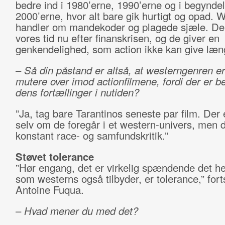
bedre ind i 1980’erne, 1990’erne og i begynde
2000’erne, hvor alt bare gik hurtigt og opad. 
handler om mandekoder og plagede sjæle. De 
vores tid nu efter finanskrisen, og de giver en
genkendelighed, som action ikke kan give læn
–
Så din påstand er altså, at westerngenren er
mutere over imod actionfilmene, fordi der er b
dens fortællinger i nutiden?
”Ja, tag bare Tarantinos seneste par film. Der e
selv om de foregår i et western-univers, men 
konstant race- og samfundskritik.”
Støvet tolerance
”Hør engang, det er virkelig spændende det her
som westerns også tilbyder, er tolerance,” for
Antoine Fuqua.
–
Hvad mener du med det?