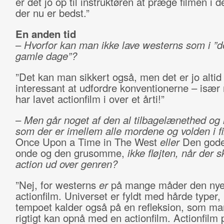
er det jo op til instruktøren at præge filmen i d
der nu er bedst.”
En anden tid
–
Hvorfor kan man ikke lave westerns som i ”
gamle dage”?
”Det kan man sikkert også, men det er jo altid
interessant at udfordre konventionerne – især
har lavet actionfilm i over et årti!”
–
Men går noget af den al tilbagelænethed og r
som der er imellem alle mordene og volden i f
Once Upon a Time in The West
eller
Den gode
onde og den grusomme,
ikke fløjten, når der 
action ud over genren?
”Nej, for westerns
er
på mange måder den ny
actionfilm. Universet er fyldt med hårde typer
tempoet kalder også på en refleksion, som ma
rigtigt kan opnå med en actionfilm. Actionfilm