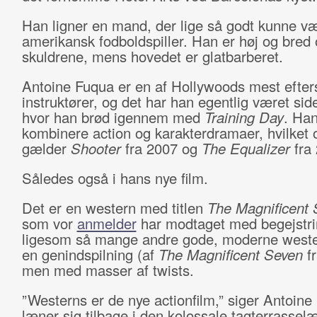
Han ligner en mand, der lige så godt kunne væ
amerikansk fodboldspiller. Han er høj og bred 
skuldrene, mens hovedet er glatbarberet.
Antoine Fuqua er en af Hollywoods mest efter
instruktører, og det har han egentlig været sid
hvor han brød igennem med
Training Day
. Han
kombinere action og karakterdramaer, hvilket 
gælder
Shooter
fra 2007 og
The Equalizer
fra 
Således også i hans nye film.
Det er en western med titlen
The Magnificent 
som vor
anmelder
har modtaget med begejstri
ligesom så mange andre gode, moderne weste
en genindspilning (af
The Magnificent Seven
fr
men med masser af twists.
”Westerns er de nye actionfilm,” siger Antoine
læner sig tilbage i den kolossale tagterrassel