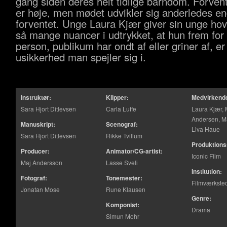
gang siden deres helt tidlige barndom. Forven
er høje, men mødet udvikler sig anderledes e
forventet. Unge Laura Kjær giver sin unge ho
så mange nuancer i udtrykket, at hun frem for 
person, publikum har ondt af eller griner af, er
usikkerhed man spejler sig i.
Instruktør:
Klipper:
Medvirkend
Sara Hjort Ditlevsen
Carla Luffe
Laura Kjær,
Andersen, Ma
Manuskript:
Scenograf:
Liva Haue
Sara Hjort Ditlevsen
Rikke Tvillum
Produktions
Producer:
Animator/CG-artist:
Iconic Film
Maj Andersson
Lasse Sveli
Institution:
Fotograf:
Tonemester:
Filmværkste
Jonatan Mose
Rune Klausen
Genre:
Komponist:
Drama
Simun Mohr