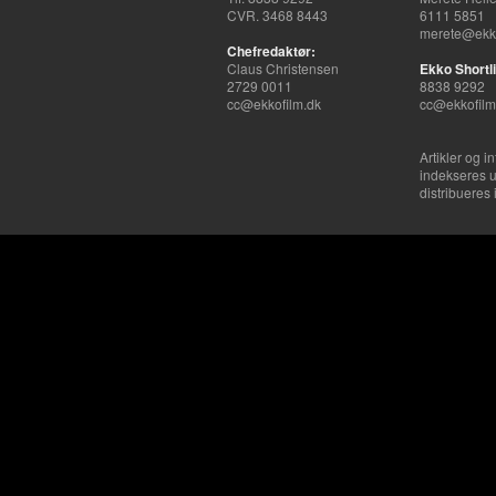
CVR. 3468 8443
6111 5851
merete@ekko
Chefredaktør:
Claus Christensen
Ekko Shortli
2729 0011
8838 9292
cc@ekkofilm.dk
cc@ekkofilm
Artikler og i
indekseres u
distribueres