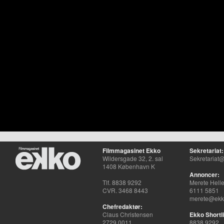
Filmmagasinet Ekko
Sekretariat:
Wildersgade 32, 2. sal
Sekretariat@
1408 København K
Annoncer:
Tlf. 8838 9292
Merete Hell
CVR. 3468 8443
6111 5851
merete@ekko
Chefredaktør:
Claus Christensen
Ekko Shortli
2729 0011
8838 9292