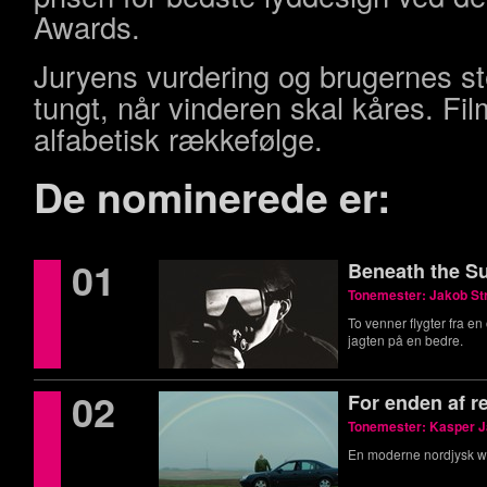
Awards.
Juryens vurdering og brugernes st
tungt, når vinderen skal kåres. Film
alfabetisk rækkefølge.
De nominerede er:
01
Beneath the S
Tonemester: Jakob St
To venner flygter fra e
jagten på en bedre.
02
For enden af 
Tonemester: Kasper 
En moderne nordjysk w