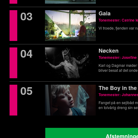
03
Gaia
Tonemester: Catrine l
Vi troede, fjenden var na
04
Nøcken
Tonemester: Josefine
Karl og Dagmar møder
bliver besat af det onde
05
The Boy in th
Tonemester: Johanne
Fanget på en sejlbåd m
en tolvårig dreng sin se
Afstemninge