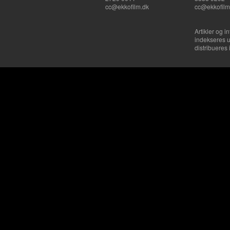
cc@ekkofilm.dk
cc@ekkofilm
Artikler og i
indekseres u
distribueres