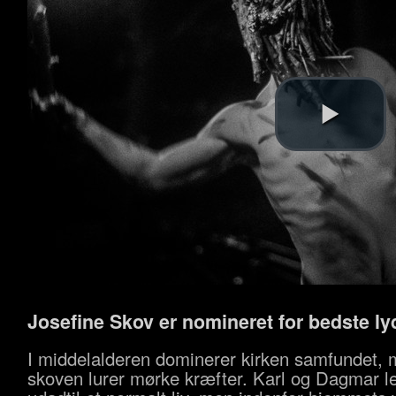
Josefine Skov er nomineret for bedste l
I middelalderen dominerer kirken samfundet, 
skoven lurer mørke kræfter. Karl og Dagmar l