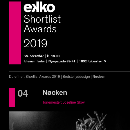
Du er her:
Shortlist Awards 2019
|
Bedste lyddesign
|
Nøcken
04
Nøcken
Tonemester: Josefine Skov