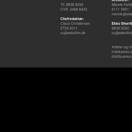
Tlf. 8838 9292
Merete Hell
CVR. 3468 8443
6111 5851
merete@ekko
Chefredaktør:
Claus Christensen
Ekko Shortli
2729 0011
8838 9292
cc@ekkofilm.dk
cc@ekkofilm
Artikler og i
indekseres u
distribueres