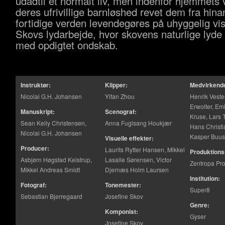
udadtil et normalt liv, men indenfor hjemmets
deres ufrivillige barnløshed revet dem fra hin
fortidige verden levendegøres på uhyggelig vis
Skovs lydarbejde, hvor skovens naturlige lyde
med opdigtet ondskab.
Instruktør:
Klipper:
Medvirkend
Nicolai G.H. Johansen
Yifan Zhou
Henrik Veste
Erwolter, Em
Manuskript:
Scenograf:
Kruse, Lars 
Sean Kelly Christensen,
Anna Fuglsang Houkjær
Hans Christi
Nicolai G.H. Johansen
Kasper Buus
Visuelle effekter:
Producer:
Laurits Rytter Hansen, Mikkel
Produktions
Asbjørn Høgstad Kelstrup,
Lasalle Sørensen, Victor
Zentropa Pr
Mikkel Andreas Smidt
Djernæs Holm Laursen
Institution:
Fotograf:
Tonemester:
Super8
Sebastian Bjerregaard
Josefine Skov
Genre:
Komponist:
Gyser
Josefine Skov