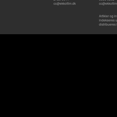
cc@ekkofilm.dk
cc@ekkofilm
Artikler og i
indekseres u
distribueres