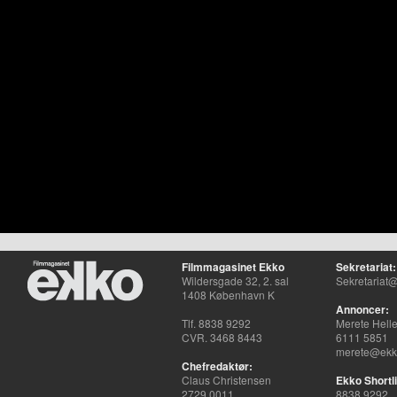
Filmmagasinet Ekko
Sekretariat:
Wildersgade 32, 2. sal
Sekretariat@
1408 København K
Annoncer:
Tlf. 8838 9292
Merete Hell
CVR. 3468 8443
6111 5851
merete@ekko
Chefredaktør:
Claus Christensen
Ekko Shortli
2729 0011
8838 9292