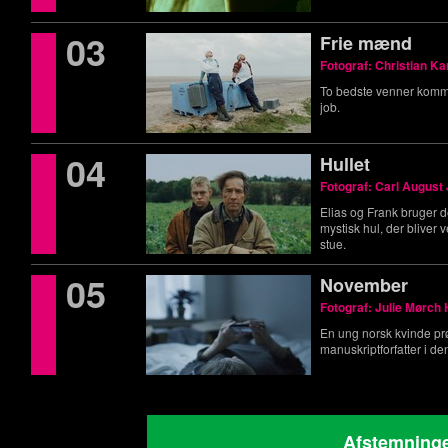
03
Frie mænd
Fotograf: Christian Ka
To bedste venner komm
job.
04
Hullet
Fotograf: Carl August
Elias og Frank bruger d
mystisk hul, der bliver
stue.
05
November
Fotograf: Julie Mørch
En ung norsk kvinde pr
manuskriptforfatter i de
Afstemninge