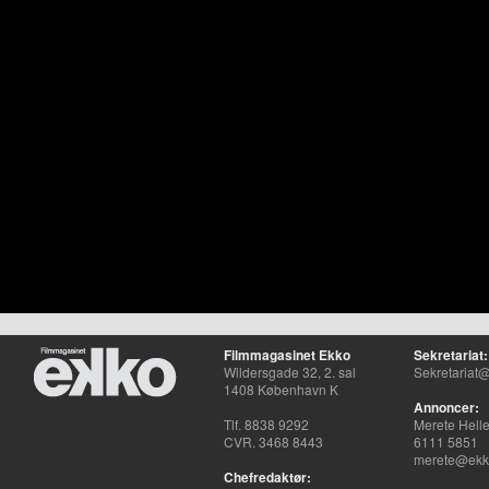
Filmmagasinet Ekko
Sekretariat:
Wildersgade 32, 2. sal
Sekretariat@
1408 København K
Annoncer:
Tlf. 8838 9292
Merete Hell
CVR. 3468 8443
6111 5851
merete@ekko
Chefredaktør: