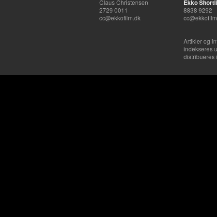
Claus Christensen
Ekko Shortli
2729 0011
8838 9292
cc@ekkofilm.dk
cc@ekkofilm
Artikler og i
indekseres u
distribueres