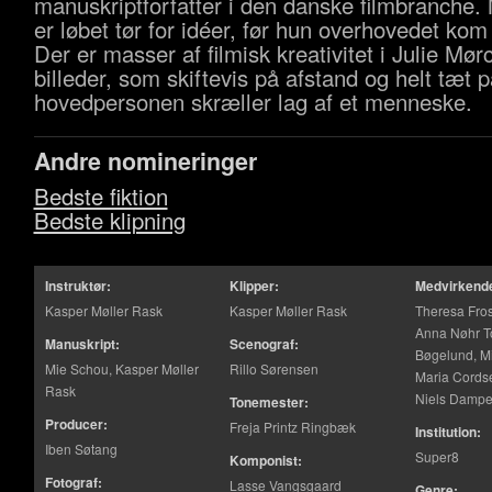
manuskriptforfatter i den danske filmbranche.
er løbet tør for idéer, før hun overhovedet kom
Der er masser af filmisk kreativitet i Julie Mø
billeder, som skiftevis på afstand og helt tæt p
hovedpersonen skræller lag af et menneske.
Andre nomineringer
Bedste fiktion
Bedste klipning
Instruktør:
Klipper:
Medvirkend
Kasper Møller Rask
Kasper Møller Rask
Theresa Fro
Anna Nøhr To
Manuskript:
Scenograf:
Bøgelund, Mi
Mie Schou, Kasper Møller
Rillo Sørensen
Maria Cords
Rask
Niels Damp
Tonemester:
Producer:
Freja Printz Ringbæk
Institution:
Iben Søtang
Super8
Komponist:
Fotograf:
Lasse Vangsgaard
Genre: