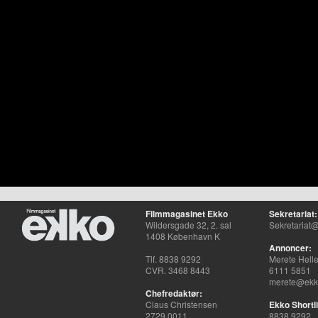
Filmmagasinet Ekko
Sekretariat:
Wildersgade 32, 2. sal
Sekretariat@
1408 København K
Annoncer:
Tlf. 8838 9292
Merete Hell
CVR. 3468 8443
6111 5851
merete@ekko
Chefredaktør:
Claus Christensen
Ekko Shortli
2729 0011
8838 9292