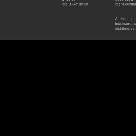
cc@ekkofilm.dk
cc@ekkofilm
Artikler og i
indekseres u
distribueres