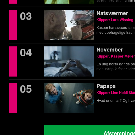
techno-fest for at få si
03
Natsværmer
Klipper: Lars Wissing
Kasper har succes som
med ubehagelige trau
04
November
Klipper: Kasper Mølle
En ung norsk kvinde pr
manuskriptforfatter i de
05
Papapa
Klipper: Linn Heidi Slå
Hvad er en far? Og hva
Afstemninge