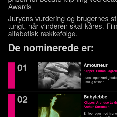
Awards.
Juryens vurdering og brugernes st
tungt, når vinderen skal kåres. Film
alfabetisk rækkefølge.
De nominerede er:
01
Amourteur
Klipper: Emma Lagrel
Luna søger kærlighede
umulig at finde.
02
Babylebbe
Klipper: Arendse Løvi
Anthon Sørensen
En teenager med hjertes