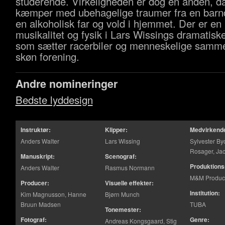
studerende. Virkeligheden er dog en anden, d
kæmper med ubehagelige traumer fra en bar
en alkoholisk far og vold i hjemmet. Der er e
musikalitet og fysik i Lars Wissings dramatiske
som sætter racerbiler og menneskelige samme
skøn forening.
Andre nomineringer
Bedste lyddesign
Instruktør:
Klipper:
Medvirkend
Anders Walter
Lars Wissing
Sylvester By
Rosager, J
Manuskript:
Scenograf:
Produktions
Anders Walter
Rasmus Normann
M&M Produc
Producer:
Visuelle effekter:
Institution:
Kim Magnusson, Hanne
Bjørn Munch
Bruun Madsen
TUBA
Tonemester:
Fotograf:
Genre:
Andreas Kongsgaard, Stig