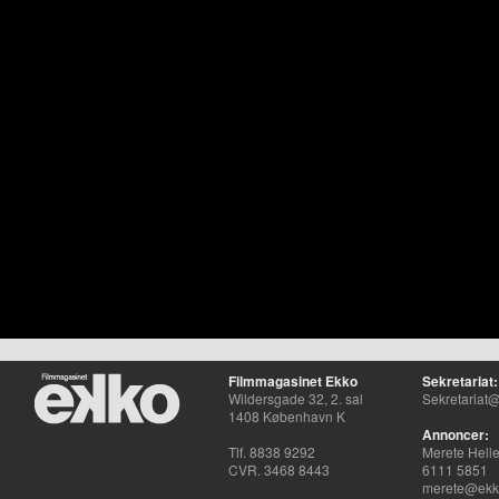
Filmmagasinet Ekko
Sekretariat:
Wildersgade 32, 2. sal
Sekretariat@
1408 København K
Annoncer:
Tlf. 8838 9292
Merete Hell
CVR. 3468 8443
6111 5851
merete@ekko