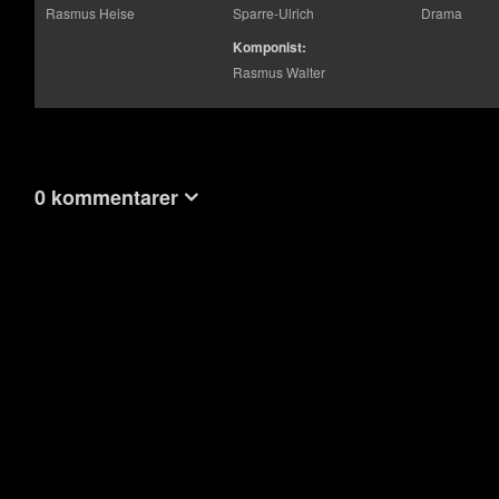
Rasmus Heise
Sparre-Ulrich
Drama
Komponist:
Rasmus Walter
0 kommentarer