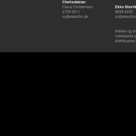
Chefredaktør:
Claus Christensen
Ekko Shortli
2729 0011
8838 9292
cc@ekkofilm.dk
cc@ekkofilm
Artikler og i
indekseres u
distribueres