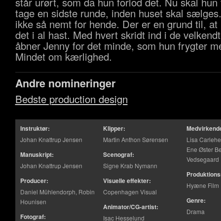
står urørt, som da hun forlod det. Nu skal hun 
tage en sidste runde, inden huset skal sælges.
ikke så nemt for hende. Der er en grund til, at
det i al hast. Med hvert skridt ind i de velkend
åbner Jenny for det minde, som hun frygter mes
Mindet om kærlighed.
Andre nomineringer
Bedste production design
Instruktør:
Klipper:
Medvirkend
Johan Knattrup Jensen
Martin Anthon Sørensen
Lisa Carlehed
Ene Øster B
Manuskript:
Scenograf:
Vedsegaard
Johan Knattrup Jensen
Signe Krab Nymann
Produktions
Producer:
Visuelle effekter:
Hyæne Film
Daniel Mühlendorph, Robin
Copenhagen Visual
Genre:
Hounisen
Animator/CG-artist:
Drama
Fotograf:
Isac Hesselund