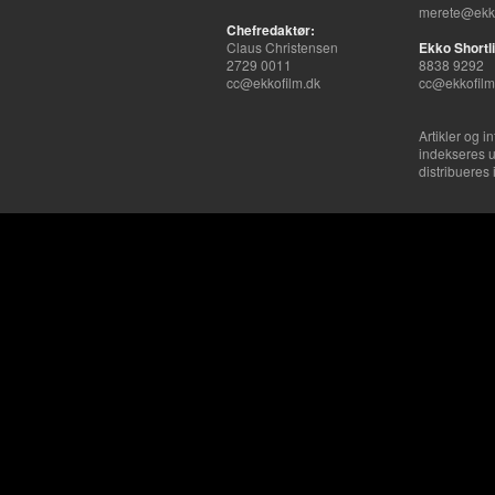
merete@ekko
Chefredaktør:
Claus Christensen
Ekko Shortli
2729 0011
8838 9292
cc@ekkofilm.dk
cc@ekkofilm
Artikler og i
indekseres u
distribueres