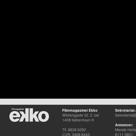
Filmmagasinet Ekko
Sekretariat:
Wildersgade 32, 2. sal
Sekretariat@
1408 København K
Annoncer:
Tlf. 8838 9292
Merete Hell
CVR. 3468 8443
6111 5851